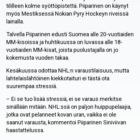
tililleen kolme syöttöpistettä. Piiparinen on käynyt
myös Mestiksessä Nokian Pyry Hockeyn riveissä
lainalla.
Talvella Piiparinen edusti Suomea alle 20-vuotiaiden
MM-kisoissa ja huhtikuussa on luvassa alle 18-
vuotiaiden MM-kisat, joista puolustajalla on jo
kokemusta vuoden takaa.
Kesäkuussa odottaa NHL:n varaustilaisuus, mutta
lahtelaislähtöinen kiekkotaituri ei tästä ota
suurempaa stressiä.
– Ei se tuo lisää stressiä, ei se varaus merkitse
sinällään mitään. NHL:ssä on paljon huippupelaajia,
jotka ovat pelanneet kovan uran, vaikka ei ole
saanut varausta, kommentoi Piiparinen Siniviivan
haastattelussa.