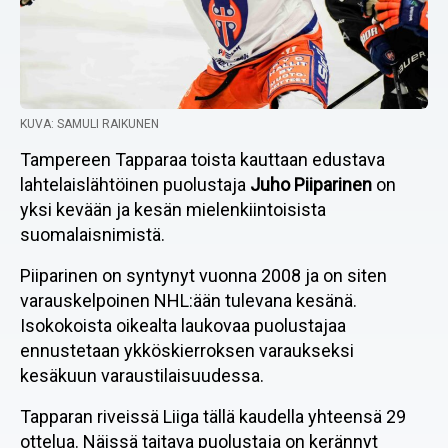
KUVA: SAMULI RAIKUNEN
Tampereen Tapparaa toista kauttaan edustava
lahtelaislähtöinen puolustaja
Juho Piiparinen
on
yksi kevään ja kesän mielenkiintoisista
suomalaisnimistä.
Piiparinen on syntynyt vuonna 2008 ja on siten
varauskelpoinen NHL:ään tulevana kesänä.
Isokokoista oikealta laukovaa puolustajaa
ennustetaan ykköskierroksen varaukseksi
kesäkuun varaustilaisuudessa.
Tapparan riveissä Liiga tällä kaudella yhteensä 29
ottelua. Näissä taitava puolustaja on kerännyt