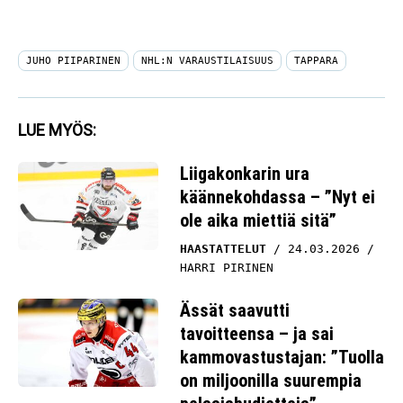
JUHO PIIPARINEN
NHL:N VARAUSTILAISUUS
TAPPARA
LUE MYÖS:
Liigakonkarin ura
käännekohdassa – ”Nyt ei
ole aika miettiä sitä”
HAASTATTELUT
24.03.2026
HARRI PIRINEN
Ässät saavutti
tavoitteensa – ja sai
kammovastustajan: ”Tuolla
on miljoonilla suurempia