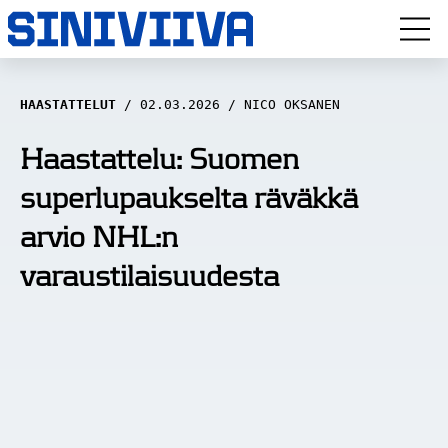
LUUVITONEN
HAASTATTELUT
02.03.2026
NICO OKSANEN
HAASTATTELUT
Haastattelu: Suomen
superlupaukselta räväkkä
NÄKÖKULMAT
arvio NHL:n
ANALYYSIT
varaustilaisuudesta
ARTIKKELIT
SPORTIVO TV