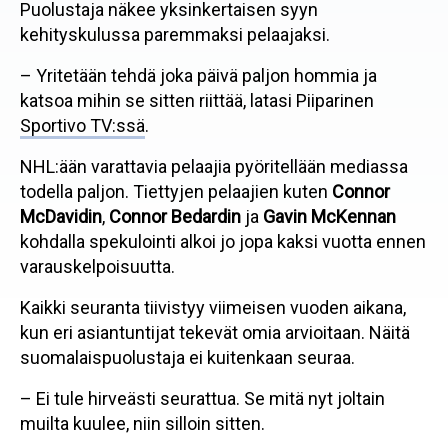
Puolustaja näkee yksinkertaisen syyn
kehityskulussa paremmaksi pelaajaksi.
– Yritetään tehdä joka päivä paljon hommia ja
katsoa mihin se sitten riittää, latasi Piiparinen
Sportivo TV:ssä
.
NHL:ään varattavia pelaajia pyöritellään mediassa
todella paljon. Tiettyjen pelaajien kuten
Connor
McDavidin
,
Connor Bedardin
ja
Gavin McKennan
kohdalla spekulointi alkoi jo jopa kaksi vuotta ennen
varauskelpoisuutta.
Kaikki seuranta tiivistyy viimeisen vuoden aikana,
kun eri asiantuntijat tekevät omia arvioitaan. Näitä
suomalaispuolustaja ei kuitenkaan seuraa.
– Ei tule hirveästi seurattua. Se mitä nyt joltain
muilta kuulee, niin silloin sitten.