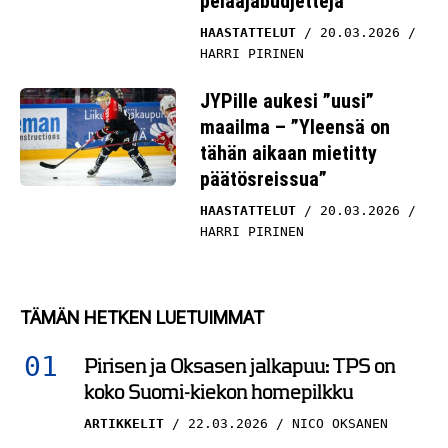
pelaajabudjetteja”
HAASTATTELUT
20.03.2026
HARRI PIRINEN
JYPille aukesi ”uusi”
maailma – ”Yleensä on
tähän aikaan mietitty
päätösreissua”
HAASTATTELUT
20.03.2026
HARRI PIRINEN
TÄMÄN HETKEN LUETUIMMAT
Pirisen ja Oksasen jalkapuu: TPS on
koko Suomi-kiekon homepilkku
ARTIKKELIT
22.03.2026
NICO OKSANEN