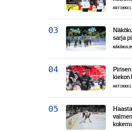
ARTIKKEL
Näkökul
sarja pi
NÄKÖKULM
Pirisen
kiekon
ARTIKKEL
Haasta
valment
kokemu