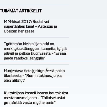
Analyysit
Nico Oksanen
TUIMMAT ARTIKKELIT
MM-kisat 2017: Ruotsi vei
supertähtien kisat – Asterixin ja
Obelixin hengessä
Työttömän kiekkoilijan arki on
merkityksettömyyden tunnetta, tyhjiä
päiviä ja pelkoa huomisesta – ”Ei saa
jäädä raadoksi sängylle”
Huojentava tieto jyrätyn Ässä-pakin
tilanteesta – ”Rumin taklaus, jonka
olen nähnyt”
Kultaleijona kasteli isänsä hautakukat
mestaruusmaljasta – ”Tällaiset asiat
ymmärtää vasta myöhemmin”