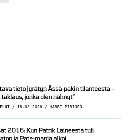
ava tieto jyrätyn Ässä-pakin tilanteesta –
taklaus, jonka olen nähnyt”
ELUT
18.03.2026
HARRI PIRINEN
t 2016: Kun Patrik Laineesta tuli
ton ja Pate-mania alkoi