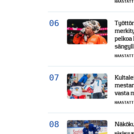
HAASTATT
Työttöm
merkity
pelkoa 
sängyll
HAASTATT
Kultale
mestar
vasta 
HAASTATT
Näkökul
NÄKÖKULM