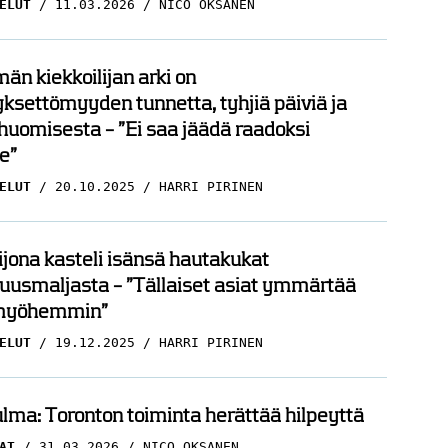
ELUT
11.03.2026
NICO OKSANEN
än kiekkoilijan arki on
ksettömyyden tunnetta, tyhjiä päiviä ja
huomisesta – ”Ei saa jäädä raadoksi
e”
ELUT
20.10.2025
HARRI PIRINEN
ijona kasteli isänsä hautakukat
uusmaljasta – ”Tällaiset asiat ymmärtää
myöhemmin”
ELUT
19.12.2025
HARRI PIRINEN
ma: Toronton toiminta herättää hilpeyttä
AT
31.03.2026
NICO OKSANEN