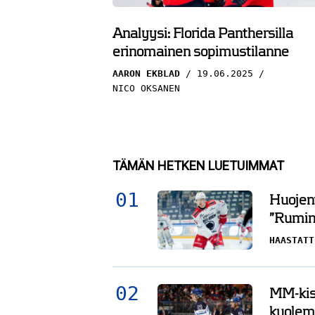
Analyysi: Florida Panthersilla
erinomainen sopimustilanne
AARON EKBLAD
19.06.2025
NICO OKSANEN
TÄMÄN HETKEN LUETUIMMAT
Huojent
”Rumin 
HAASTATT
MM-kisa
kuolema