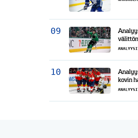
Analyys
välittö
ANALYYSI
Analyys
kovin h
ANALYYSI