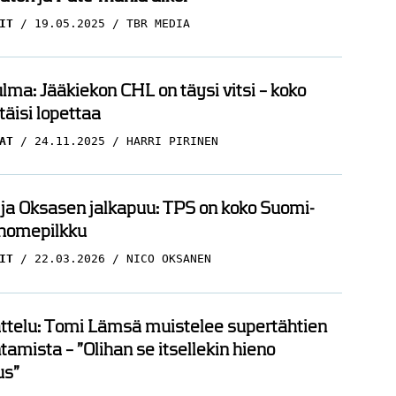
IT
19.05.2025
TBR MEDIA
ma: Jääkiekon CHL on täysi vitsi – koko
täisi lopettaa
AT
24.11.2025
HARRI PIRINEN
 ja Oksasen jalkapuu: TPS on koko Suomi-
 homepilkku
IT
22.03.2026
NICO OKSANEN
ttelu: Tomi Lämsä muistelee supertähtien
amista – ”Olihan se itsellekin hieno
s”