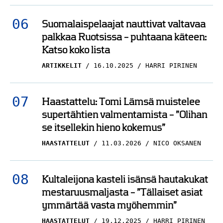
Suomalaispelaajat nauttivat valtavaa
palkkaa Ruotsissa – puhtaana käteen:
Katso koko lista
ARTIKKELIT
16.10.2025
HARRI PIRINEN
Haastattelu: Tomi Lämsä muistelee
supertähtien valmentamista – ”Olihan
se itsellekin hieno kokemus”
HAASTATTELUT
11.03.2026
NICO OKSANEN
Kultaleijona kasteli isänsä hautakukat
mestaruusmaljasta – ”Tällaiset asiat
ymmärtää vasta myöhemmin”
HAASTATTELUT
19.12.2025
HARRI PIRINEN