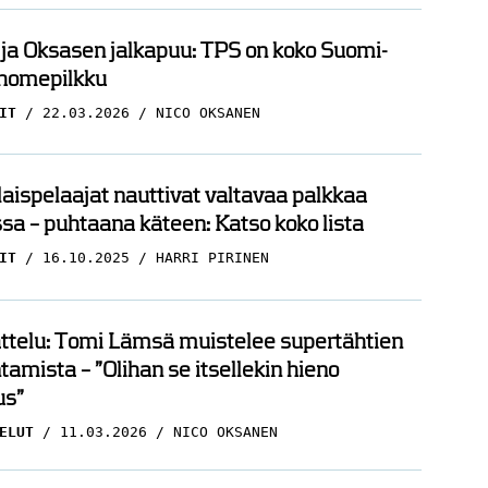
 ja Oksasen jalkapuu: TPS on koko Suomi-
 homepilkku
IT
22.03.2026
NICO OKSANEN
ispelaajat nauttivat valtavaa palkkaa
sa – puhtaana käteen: Katso koko lista
IT
16.10.2025
HARRI PIRINEN
ttelu: Tomi Lämsä muistelee supertähtien
amista – ”Olihan se itsellekin hieno
s”
ELUT
11.03.2026
NICO OKSANEN