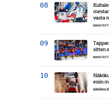
Kultale
mestar
vasta 
HAASTATT
Tappara
sitten 
HAASTATT
Näkökul
esiin m
NÄKÖKULM