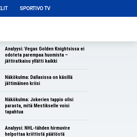
LIT
SPORTIVO TV
REIMMAT ARTIKKELIT
Näkökulma: Toronton toiminta herättää
hilpeyttä
Näkökulmat
Nico Oksanen
Analyysi: Vegas Golden Knightsissa ei
odoteta parempaa huomista –
jättiratkaisu yllätti kaikki
Analyysit
Nico Oksanen
Näkökulma: Dallasissa on käsillä
jättimäinen kriisi
Näkökulmat
Nico Oksanen
Näkökulma: Jokerien tappio olisi
parasta, mitä Mestikselle voisi
tapahtua
Näkökulmat
Nico Oksanen
Analyysi: NHL-tähden hirmuvire
helpottaa kriittistä päätöstä