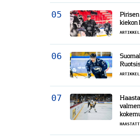
Pirisen
kiekon
ARTIKKEL
Suomala
Ruotsis
ARTIKKEL
Haasta
valment
kokemu
HAASTATT