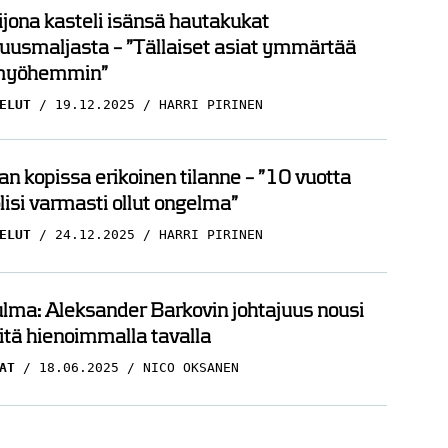
ijona kasteli isänsä hautakukat
uusmaljasta – ”Tällaiset asiat ymmärtää
myöhemmin”
ELUT
19.12.2025
HARRI PIRINEN
n kopissa erikoinen tilanne – ”10 vuotta
olisi varmasti ollut ongelma”
ELUT
24.12.2025
HARRI PIRINEN
ma: Aleksander Barkovin johtajuus nousi
itä hienoimmalla tavalla
AT
18.06.2025
NICO OKSANEN