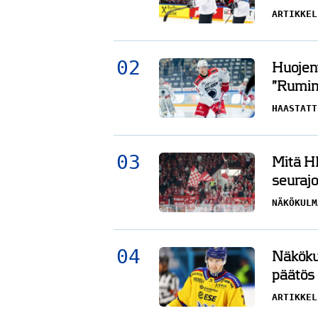
ARTIKKEL
Huojent
”Rumin 
HAASTATT
Mitä HI
seurajo
NÄKÖKULM
Näköku
päätös 
ARTIKKEL