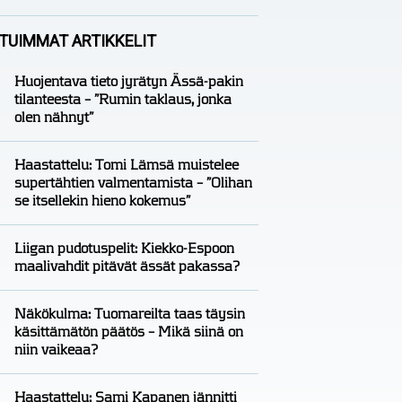
Analyysit
Nico Oksanen
TUIMMAT ARTIKKELIT
Huojentava tieto jyrätyn Ässä-pakin
tilanteesta – ”Rumin taklaus, jonka
olen nähnyt”
Haastattelu: Tomi Lämsä muistelee
supertähtien valmentamista – ”Olihan
se itsellekin hieno kokemus”
Liigan pudotuspelit: Kiekko-Espoon
maalivahdit pitävät ässät pakassa?
Näkökulma: Tuomareilta taas täysin
käsittämätön päätös – Mikä siinä on
niin vaikeaa?
Haastattelu: Sami Kapanen jännitti