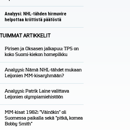
Näkökulmat
Nico Oksanen
Analyysi: NHL-tähden hirmuvire
helpottaa kriittistä päätöstä
Analyysit
Nico Oksanen
TUIMMAT ARTIKKELIT
Pirisen ja Oksasen jalkapuu: TPS on
koko Suomi-kiekon homepilkku
Analyysi: Nämä NHL-tähdet mukaan
Leijonien MM-kisaryhmään?
Analyysi: Patrik Laine valittava
Leijonien olympiamiehistöön
MM-kisat 1982: ”Väinökin” oli
Suomessa paikalla sekä ”pitkä, komea
Bobby Smith”