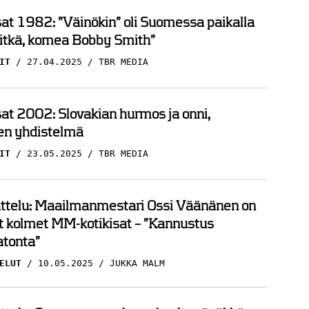
t 1982: ”Väinökin” oli Suomessa paikalla
pitkä, komea Bobby Smith”
IT
27.04.2025
TBR MEDIA
t 2002: Slovakian hurmos ja onni,
en yhdistelmä
IT
23.05.2025
TBR MEDIA
ttelu: Maailmanmestari Ossi Väänänen on
t kolmet MM-kotikisat – ”Kannustus
tonta”
ELUT
10.05.2025
JUKKA MALM