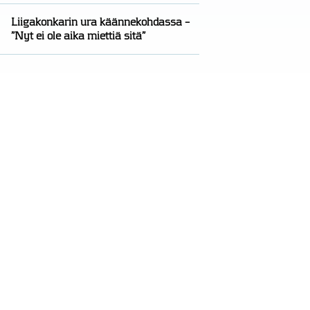
Liigakonkarin ura käännekohdassa –
”Nyt ei ole aika miettiä sitä”