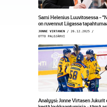
Sami Helenius Luuvitosessa – ”
on ruvennut Liigassa tapahtuma
JONNE VIRTANEN
26.12.2025
OTTO PALOJÄRVI
Analyysi: Jonne Virtasen Jukurit 
kestä loukkaantumisia – tämä as