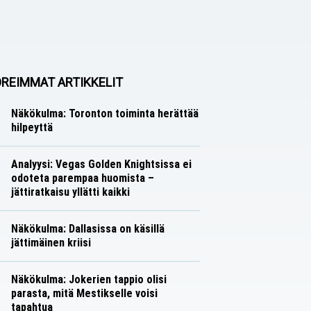
REIMMAT ARTIKKELIT
Näkökulma: Toronton toiminta herättää
hilpeyttä
Näkökulmat
Nico Oksanen
Analyysi: Vegas Golden Knightsissa ei
odoteta parempaa huomista –
jättiratkaisu yllätti kaikki
Analyysit
Nico Oksanen
Näkökulma: Dallasissa on käsillä
jättimäinen kriisi
Näkökulmat
Nico Oksanen
Näkökulma: Jokerien tappio olisi
parasta, mitä Mestikselle voisi
tapahtua