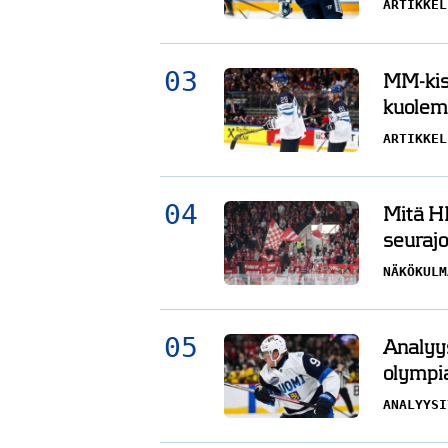
ARTIKKEL
MM-kisa
kuolema
ARTIKKEL
Mitä HI
seurajo
NÄKÖKULM
Analyys
olympi
ANALYYSI