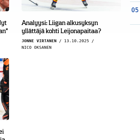
Nyt
Analyysi: Liigan alkusyksyn
an”
yllättäjä kohti Leijonapaitaa?
JONNE VIRTANEN
13.10.2025
NICO OKSANEN
ei
ia