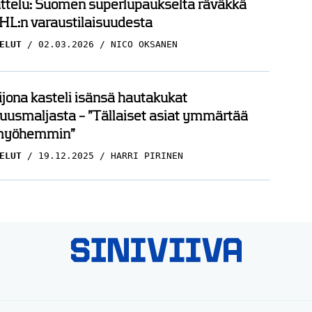
ttelu: Suomen superlupaukselta räväkkä
HL:n varaustilaisuudesta
ELUT
02.03.2026
NICO OKSANEN
ijona kasteli isänsä hautakukat
uusmaljasta – ”Tällaiset asiat ymmärtää
myöhemmin”
ELUT
19.12.2025
HARRI PIRINEN