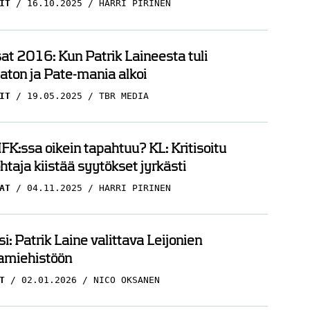
IT
16.10.2025
HARRI PIRINEN
t 2016: Kun Patrik Laineesta tuli
ton ja Pate-mania alkoi
IT
19.05.2025
TBR MEDIA
FK:ssa oikein tapahtuu? KL: Kritisoitu
htaja kiistää syytökset jyrkästi
AT
04.11.2025
HARRI PIRINEN
i: Patrik Laine valittava Leijonien
amiehistöön
T
02.01.2026
NICO OKSANEN