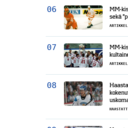
MM-kisa
sekä ”
ARTIKKEL
MM-kisa
kultain
ARTIKKEL
Haasta
kokenu
uskoma
HAASTATT