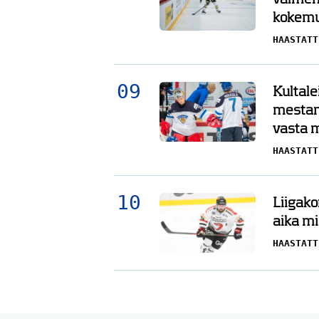
kokemu
HAASTATT
Kultale
mestar
vasta 
HAASTATT
Liigako
aika mi
HAASTATT