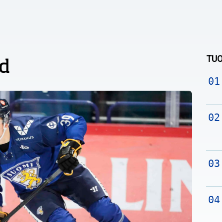
TUO
d