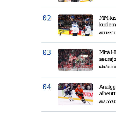
MM-kisa
kuolema
ARTIKKEL
Mitä HI
seurajo
NÄKÖKULM
Analyys
aiheutt
ANALYYSI