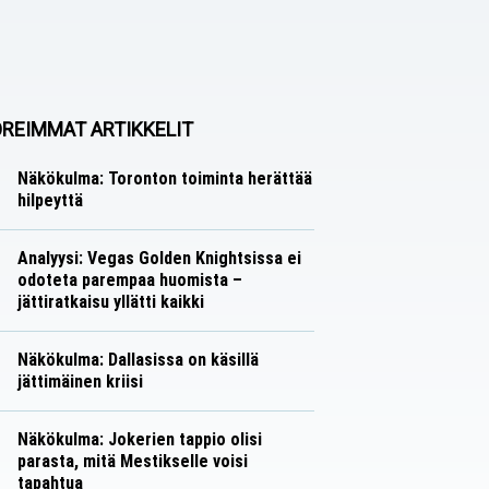
REIMMAT ARTIKKELIT
Näkökulma: Toronton toiminta herättää
hilpeyttä
Näkökulmat
Nico Oksanen
Analyysi: Vegas Golden Knightsissa ei
odoteta parempaa huomista –
jättiratkaisu yllätti kaikki
Analyysit
Nico Oksanen
Näkökulma: Dallasissa on käsillä
jättimäinen kriisi
Näkökulmat
Nico Oksanen
Näkökulma: Jokerien tappio olisi
parasta, mitä Mestikselle voisi
tapahtua