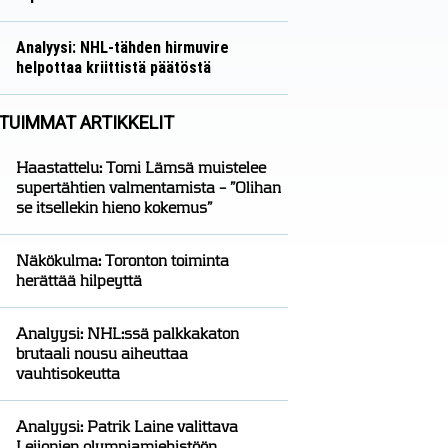
Näkökulmat
Nico Oksanen
Analyysi: NHL-tähden hirmuvire
helpottaa kriittistä päätöstä
Analyysit
Nico Oksanen
TUIMMAT ARTIKKELIT
Haastattelu: Tomi Lämsä muistelee
supertähtien valmentamista – ”Olihan
se itsellekin hieno kokemus”
Näkökulma: Toronton toiminta
herättää hilpeyttä
Analyysi: NHL:ssä palkkakaton
brutaali nousu aiheuttaa
vauhtisokeutta
Analyysi: Patrik Laine valittava
Leijonien olympiamiehistöön