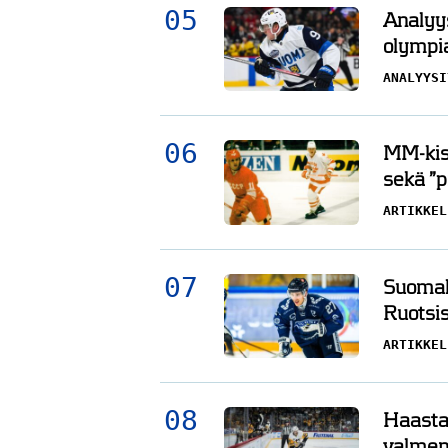
Analyys
olympi
ANALYYSI
MM-kisa
sekä ”
ARTIKKEL
Suomala
Ruotsis
ARTIKKEL
Haasta
valment