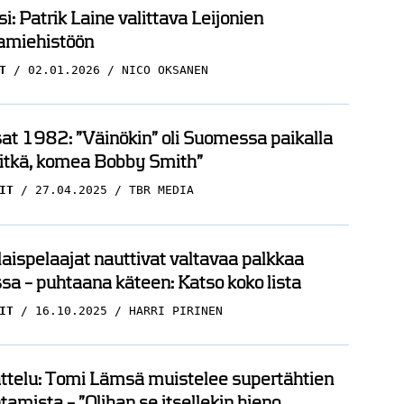
i: Patrik Laine valittava Leijonien
amiehistöön
T
02.01.2026
NICO OKSANEN
t 1982: ”Väinökin” oli Suomessa paikalla
pitkä, komea Bobby Smith”
IT
27.04.2025
TBR MEDIA
ispelaajat nauttivat valtavaa palkkaa
sa – puhtaana käteen: Katso koko lista
IT
16.10.2025
HARRI PIRINEN
ttelu: Tomi Lämsä muistelee supertähtien
amista – ”Olihan se itsellekin hieno