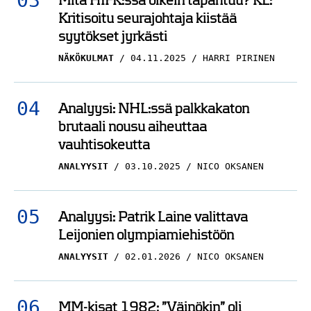
Mitä HIFK:ssa oikein tapahtuu? KL:
Kritisoitu seurajohtaja kiistää
syytökset jyrkästi
NÄKÖKULMAT
04.11.2025
HARRI PIRINEN
Analyysi: NHL:ssä palkkakaton
brutaali nousu aiheuttaa
vauhtisokeutta
ANALYYSIT
03.10.2025
NICO OKSANEN
Analyysi: Patrik Laine valittava
Leijonien olympiamiehistöön
ANALYYSIT
02.01.2026
NICO OKSANEN
MM-kisat 1982: ”Väinökin” oli