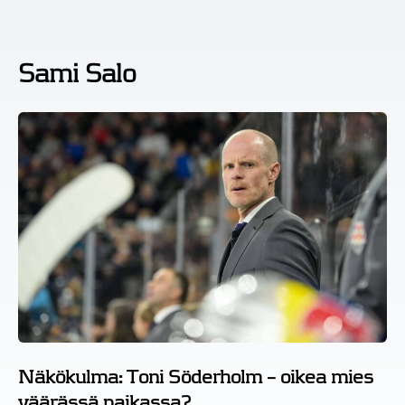
Sami Salo
Näkökulma: Toni Söderholm – oikea mies
väärässä paikassa?