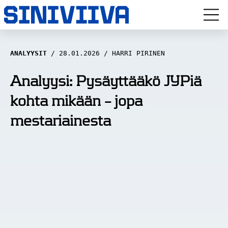
LUUVITONEN
ANALYYSIT
28.01.2026
HARRI PIRINEN
HAASTATTELUT
Analyysi: Pysäyttääkö JYPiä
kohta mikään – jopa
NÄKÖKULMAT
mestariainesta
ANALYYSIT
ARTIKKELIT
SPORTIVO TV