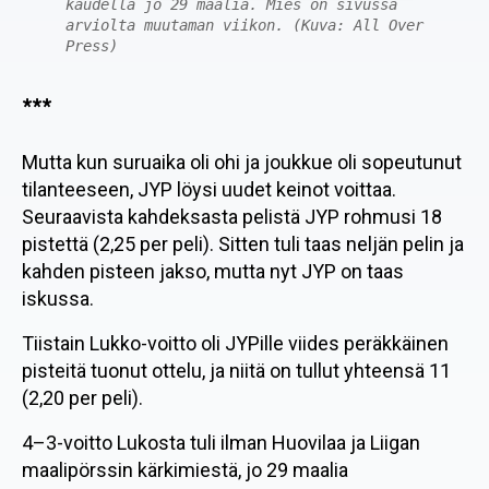
kaudella jo 29 maalia. Mies on sivussa
arviolta muutaman viikon. (Kuva: All Over
Press)
***
Mutta kun suruaika oli ohi ja joukkue oli sopeutunut
tilanteeseen, JYP löysi uudet keinot voittaa.
Seuraavista kahdeksasta pelistä JYP rohmusi 18
pistettä (2,25 per peli). Sitten tuli taas neljän pelin ja
kahden pisteen jakso, mutta nyt JYP on taas
iskussa.
Tiistain Lukko-voitto oli JYPille viides peräkkäinen
pisteitä tuonut ottelu, ja niitä on tullut yhteensä 11
(2,20 per peli).
4–3-voitto Lukosta tuli ilman Huovilaa ja Liigan
maalipörssin kärkimiestä, jo 29 maalia