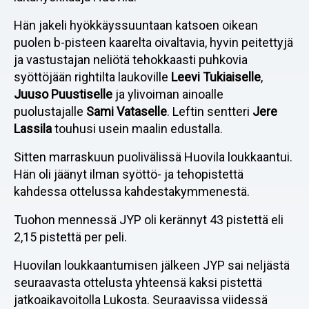
Hän jakeli hyökkäyssuuntaan katsoen oikean
puolen b-pisteen kaarelta oivaltavia, hyvin peitettyjä
ja vastustajan neliötä tehokkaasti puhkovia
syöttöjään rightilta laukoville
Leevi Tukiaiselle
,
Juuso Puustiselle
ja ylivoiman ainoalle
puolustajalle
Sami Vataselle
. Leftin sentteri
Jere
Lassila
touhusi usein maalin edustalla.
Sitten marraskuun puolivälissä Huovila loukkaantui.
Hän oli jäänyt ilman syöttö- ja tehopistettä
kahdessa ottelussa kahdestakymmenestä.
Tuohon mennessä JYP oli kerännyt 43 pistettä eli
2,15 pistettä per peli.
Huovilan loukkaantumisen jälkeen JYP sai neljästä
seuraavasta ottelusta yhteensä kaksi pistettä
jatkoaikavoitolla Lukosta. Seuraavissa viidessä