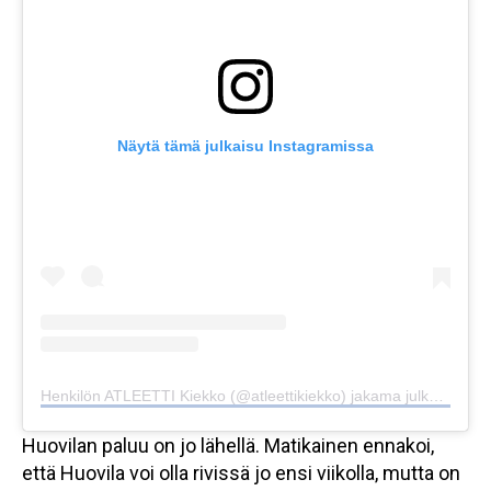
Näytä tämä julkaisu Instagramissa
Henkilön ATLEETTI Kiekko (@atleettikiekko) jakama julkaisu
Huovilan paluu on jo lähellä. Matikainen ennakoi,
että Huovila voi olla rivissä jo ensi viikolla, mutta on