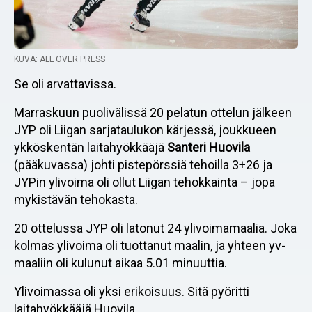
KUVA: ALL OVER PRESS
Se oli arvattavissa.
Marraskuun puolivälissä 20 pelatun ottelun jälkeen
JYP oli Liigan sarjataulukon kärjessä, joukkueen
ykköskentän laitahyökkääjä
Santeri Huovila
(pääkuvassa) johti pistepörssiä tehoilla 3+26 ja
JYPin ylivoima oli ollut Liigan tehokkainta – jopa
mykistävän tehokasta.
20 ottelussa JYP oli latonut 24 ylivoimamaalia. Joka
kolmas ylivoima oli tuottanut maalin, ja yhteen yv-
maaliin oli kulunut aikaa 5.01 minuuttia.
Ylivoimassa oli yksi erikoisuus. Sitä pyöritti
laitahyökkääjä Huovila.