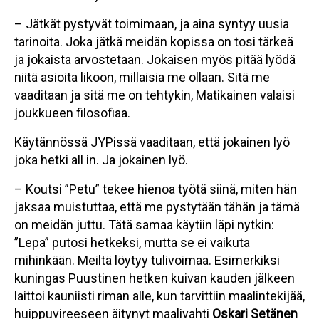
– Jätkät pystyvät toimimaan, ja aina syntyy uusia
tarinoita. Joka jätkä meidän kopissa on tosi tärkeä
ja jokaista arvostetaan. Jokaisen myös pitää lyödä
niitä asioita likoon, millaisia me ollaan. Sitä me
vaaditaan ja sitä me on tehtykin, Matikainen valaisi
joukkueen filosofiaa.
Käytännössä JYPissä vaaditaan, että jokainen lyö
joka hetki all in. Ja jokainen lyö.
– Koutsi ”Petu” tekee hienoa työtä siinä, miten hän
jaksaa muistuttaa, että me pystytään tähän ja tämä
on meidän juttu. Tätä samaa käytiin läpi nytkin:
”Lepa” putosi hetkeksi, mutta se ei vaikuta
mihinkään. Meiltä löytyy tulivoimaa. Esimerkiksi
kuningas Puustinen hetken kuivan kauden jälkeen
laittoi kauniisti riman alle, kun tarvittiin maalintekijää,
huippuvireeseen äitynyt maalivahti
Oskari Setänen