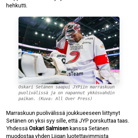
hehkutti.
Oskari Setänen saapui JYPiin marraskuun
puolivälissä ja on napannut ykkösvahdin
paikan. (Kuva: All Over Press)
Marraskuun puolivälissä joukkueeseen liittynyt
Setänen on yksi syy sille, että JYP porskuttaa taas.
Yhdessä
Oskari Salmisen
kanssa Setänen
muodostaa yhden Liigan luotettavimmista