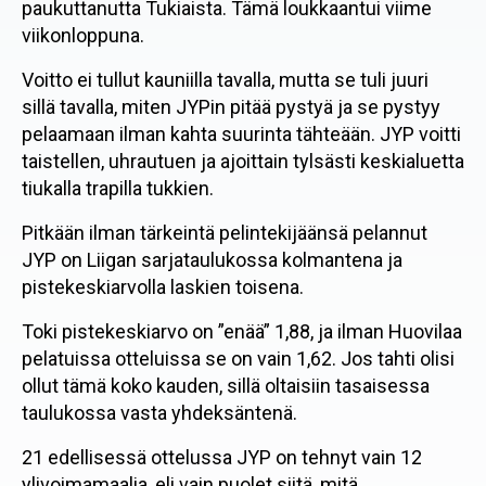
paukuttanutta Tukiaista. Tämä loukkaantui viime
viikonloppuna.
Voitto ei tullut kauniilla tavalla, mutta se tuli juuri
sillä tavalla, miten JYPin pitää pystyä ja se pystyy
pelaamaan ilman kahta suurinta tähteään. JYP voitti
taistellen, uhrautuen ja ajoittain tylsästi keskialuetta
tiukalla trapilla tukkien.
Pitkään ilman tärkeintä pelintekijäänsä pelannut
JYP on Liigan sarjataulukossa kolmantena ja
pistekeskiarvolla laskien toisena.
Toki pistekeskiarvo on ”enää” 1,88, ja ilman Huovilaa
pelatuissa otteluissa se on vain 1,62. Jos tahti olisi
ollut tämä koko kauden, sillä oltaisiin tasaisessa
taulukossa vasta yhdeksäntenä.
21 edellisessä ottelussa JYP on tehnyt vain 12
ylivoimamaalia, eli vain puolet siitä, mitä