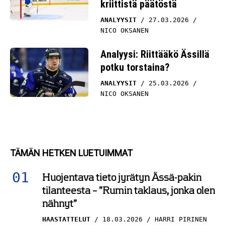
kriittistä päätöstä
ANALYYSIT
27.03.2026
NICO OKSANEN
Analyysi: Riittääkö Ässillä
potku torstaina?
ANALYYSIT
25.03.2026
NICO OKSANEN
TÄMÄN HETKEN LUETUIMMAT
Huojentava tieto jyrätyn Ässä-pakin
tilanteesta – ”Rumin taklaus, jonka olen
nähnyt”
HAASTATTELUT
18.03.2026
HARRI PIRINEN