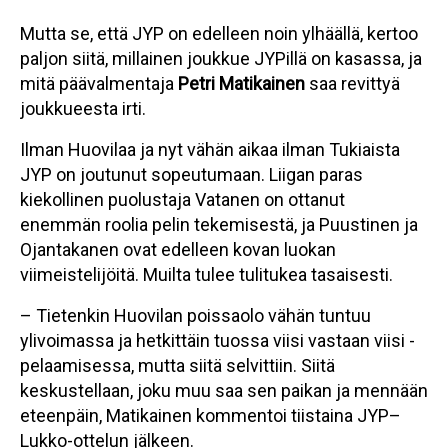
Mutta se, että JYP on edelleen noin ylhäällä, kertoo
paljon siitä, millainen joukkue JYPillä on kasassa, ja
mitä päävalmentaja
Petri Matikainen
saa revittyä
joukkueesta irti.
Ilman Huovilaa ja nyt vähän aikaa ilman Tukiaista
JYP on joutunut sopeutumaan. Liigan paras
kiekollinen puolustaja Vatanen on ottanut
enemmän roolia pelin tekemisestä, ja Puustinen ja
Ojantakanen ovat edelleen kovan luokan
viimeistelijöitä. Muilta tulee tulitukea tasaisesti.
– Tietenkin Huovilan poissaolo vähän tuntuu
ylivoimassa ja hetkittäin tuossa viisi vastaan viisi -
pelaamisessa, mutta siitä selvittiin. Siitä
keskustellaan, joku muu saa sen paikan ja mennään
eteenpäin, Matikainen kommentoi tiistaina JYP–
Lukko-ottelun jälkeen.