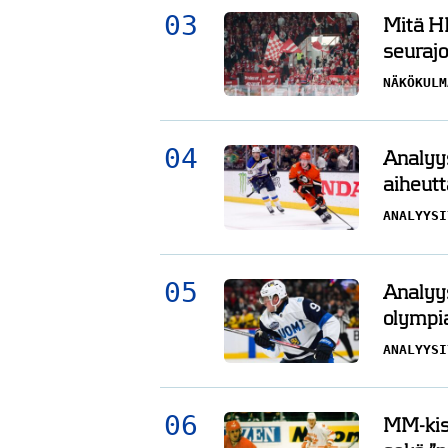
Mitä HI
seurajo
NÄKÖKULM
Analyys
aiheutt
ANALYYSI
Ilves on kevään peto – ”Mestaru
Analyys
voitetaan keväällä”
olympi
HAASTATTELUT
14.03.2026
HARRI PIRINEN
ANALYYSI
MM-kisa