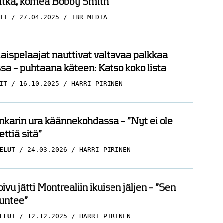
pitkä, komea Bobby Smith”
IT
27.04.2025
TBR MEDIA
ispelaajat nauttivat valtavaa palkkaa
sa – puhtaana käteen: Katso koko lista
IT
16.10.2025
HARRI PIRINEN
nkarin ura käännekohdassa – ”Nyt ei ole
ettiä sitä”
ELUT
24.03.2026
HARRI PIRINEN
ivu jätti Montrealiin ikuisen jäljen – ”Sen
tuntee”
ELUT
12.12.2025
HARRI PIRINEN