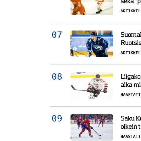
sekä ”
ARTIKKEL
Suomala
Ruotsis
ARTIKKEL
Liigako
aika mi
HAASTATT
Saku Ko
oikein 
HAASTATT