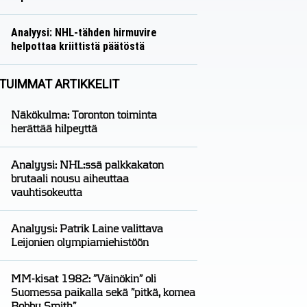
Näkökulmat
Nico Oksanen
Analyysi: NHL-tähden hirmuvire
helpottaa kriittistä päätöstä
Analyysit
Nico Oksanen
TUIMMAT ARTIKKELIT
Näkökulma: Toronton toiminta
herättää hilpeyttä
Analyysi: NHL:ssä palkkakaton
brutaali nousu aiheuttaa
vauhtisokeutta
Analyysi: Patrik Laine valittava
Leijonien olympiamiehistöön
MM-kisat 1982: ”Väinökin” oli
Suomessa paikalla sekä ”pitkä, komea
Bobby Smith”