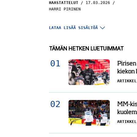
HAASTATTELUT
17.03.2026
HARRI PIRINEN
LATAA LISÄÄ SISÄLTÖÄ
TÄMÄN HETKEN LUETUIMMAT
Pirisen
kiekon
ARTIKKEL
Liigakonkari on pelannut
MM-kisa
ammattilaisena yli puolet
kuolema
elämästään – ”Ennen sai puolus
aika vankilasäännöillä”
ARTIKKEL
HAASTATTELUT
16.03.2026
HARRI PIRINEN