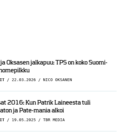
 ja Oksasen jalkapuu: TPS on koko Suomi-
 homepilkku
IT
22.03.2026
NICO OKSANEN
Tami saa taas hävetä – TPS-pakki
t 2016: Kun Patrik Laineesta tuli
häpäisi koko lajin
ton ja Pate-mania alkoi
taa
NÄKÖKULMAT
15.03.2026
HARRI PIRINEN
IT
19.05.2025
TBR MEDIA