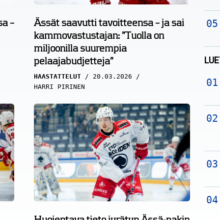
sa –
Ässät saavutti tavoitteensa – ja sai
kammovastustajan: ”Tuolla on
miljoonilla suurempia
LUE
pelaajabudjetteja”
HAASTATTELUT
20.03.2026
HARRI PIRINEN
Huojentava tieto jyrätyn Ässä-pakin