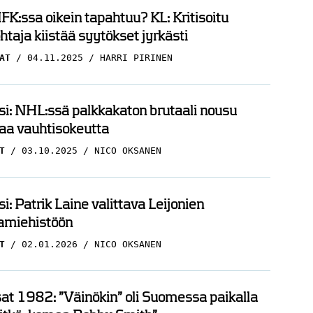
FK:ssa oikein tapahtuu? KL: Kritisoitu
htaja kiistää syytökset jyrkästi
AT
04.11.2025
HARRI PIRINEN
i: NHL:ssä palkkakaton brutaali nousu
aa vauhtisokeutta
T
03.10.2025
NICO OKSANEN
udet
Surkeat viime kaudet näkyvät nyt
i: Patrik Laine valittava Leijonien
JYPissä – ”Joudutaan repimään
amiehistöön
kaikki irti”
T
02.01.2026
NICO OKSANEN
HAASTATTELUT
14.03.2026
HARRI PIRINEN
t 1982: ”Väinökin” oli Suomessa paikalla