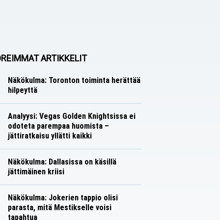
REIMMAT ARTIKKELIT
Näkökulma: Toronton toiminta herättää
hilpeyttä
Näkökulmat
Nico Oksanen
Analyysi: Vegas Golden Knightsissa ei
odoteta parempaa huomista –
jättiratkaisu yllätti kaikki
Analyysit
Nico Oksanen
Näkökulma: Dallasissa on käsillä
jättimäinen kriisi
Näkökulmat
Nico Oksanen
Näkökulma: Jokerien tappio olisi
parasta, mitä Mestikselle voisi
tapahtua