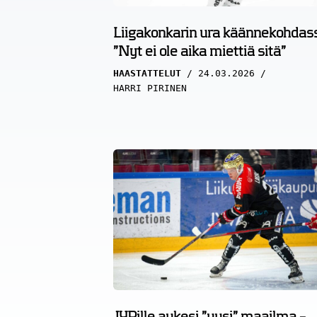
Liigakonkarin ura käännekohdas
”Nyt ei ole aika miettiä sitä”
HAASTATTELUT
24.03.2026
HARRI PIRINEN
JYPille aukesi ”uusi” maailma –