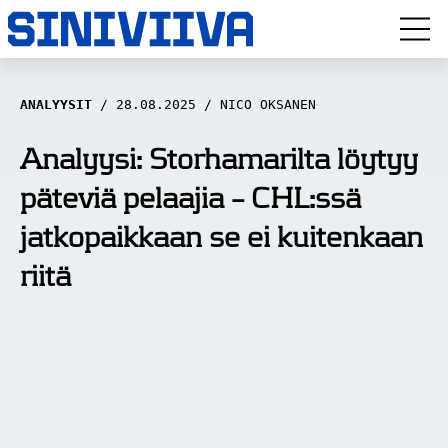
LUUVITONEN
ANALYYSIT
28.08.2025
NICO OKSANEN
HAASTATTELUT
Analyysi: Storhamarilta löytyy
päteviä pelaajia – CHL:ssä
NÄKÖKULMAT
jatkopaikkaan se ei kuitenkaan
ANALYYSIT
riitä
ARTIKKELIT
SPORTIVO TV