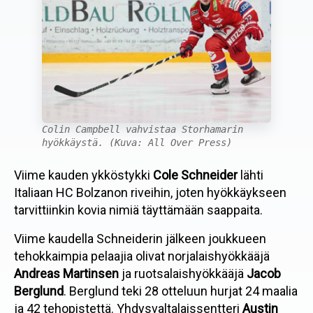
Colin Campbell vahvistaa Storhamarin
hyökkäystä. (Kuva: All Over Press)
Viime kauden ykköstykki
Cole Schneider
lähti
Italiaan HC Bolzanon riveihin, joten hyökkäykseen
tarvittiinkin kovia nimiä täyttämään saappaita.
Viime kaudella Schneiderin jälkeen joukkueen
tehokkaimpia pelaajia olivat norjalaishyökkääjä
Andreas Martinsen
ja ruotsalaishyökkääjä
Jacob
Berglund
. Berglund teki 28 otteluun hurjat 24 maalia
ja 42 tehopistettä. Yhdysvaltalaissentteri
Austin