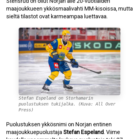
Stensrud on ollut Norjan alle 20-vuotiaiden
maajoukkueen ykkösmaalivahti MM-kisoissa, mutta
sieltä tilastot ovat karmeampaa luettavaa.
Stefan Espeland on Storhamarin
puolustuksen tukijalka. (Kuva: All Over
Press)
Puolustuksen ykkösnimi on Norjan entinen
maajoukkuepuolustaja
Stefan Espeland
. Viime