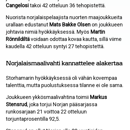
Cangelosi
takoi 42 otteluun 36 tehopistettä.
Nuorista norjalaispelaajista nuorten maajoukkueita
urallaan edustanut
Mats Bakke Olsen
on joukkueen
johtavia nimiä hyökkäyksessä. Myös
Martin
Rönnildiltä
voidaan odottaa kovaa kautta, sillä viime
kaudella 42 otteluun syntyi 27 tehopistettä.
Norjalaismaalivahti kannattelee alakertaa
Storhamarin hyökkäyksessä oli vähän kovempaa
talenttia, mutta puolustuksessa tilanne ei ole sama.
Joukkueen ykkösmaalivahtina toimii
Markus
Stensrud
, joka torjui Norjan pääsarjassa
runkosarjaan 21 voittoa 22 otteluun
torjuntaprosentilla 92,5.