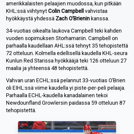
amerikkalaisten pelaajien muodossa, kun pitkään
KHL:ssä viihtynyt
Colin Campbell
vahvistaa
hyökkäystä yhdessä
Zach O’Brienin
kanssa.
34-vuotias oikealta laukova Campbell teki kahden
vuoden sopimuksen Storhamariin. Campbell on
parhaalla kaudellaan AHL:ssä tehnyt 35 tehopistettä
72 otteluun. Kolmella edellisellä kaudella KHL-seura
Kunlun Red Starissa hyökkääjä teki 126 otteluun 27
maalia ja yhteensä 48 tehopistettä.
Vahvan uran ECHL:ssä pelannut 33-vuotias O’Brien
oli EIHL:ssä viime kaudella yi piste-per-peli pelaaja.
Parhaalla ECHL-kaudella kanadalainen tekoi
Newdounfland Growlersin paidassa 59 otteluun 87
tehopistettä.