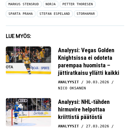
MARKUS STENSRUD
NORJA
PETTER THORESEN
SPARTA PRAHA
STEFAN ESPELAND
STORHAMAR
LUE MYÖS:
Analyysi: Vegas Golden
Knightsissa ei odoteta
parempaa huomista –
jättiratkaisu yllätti kaikki
ANALYYSIT
30.03.2026
NICO OKSANEN
Analyysi: NHL-tähden
hirmuvire helpottaa
kriittistä päätöstä
ANALYYSIT
27.03.2026