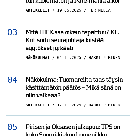
tuli kuolematon ja Pate-mania alkoi
ARTIKKELIT
19.05.2025
TBR MEDIA
Mitä HIFK:ssa oikein tapahtuu? KL:
Kritisoitu seurajohtaja kiistää
syytökset jyrkästi
NÄKÖKULMAT
04.11.2025
HARRI PIRINEN
Näkökulma: Tuomareilta taas täysin
käsittämätön päätös – Mikä siinä on
niin vaikeaa?
ARTIKKELIT
17.11.2025
HARRI PIRINEN
Pirisen ja Oksasen jalkapuu: TPS on
koko Suomi-kiekon homepilkku