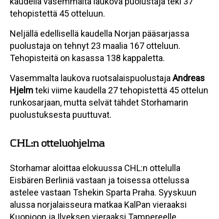
kaudella vasemmalta laukova puolustaja teki 37
tehopistettä 45 otteluun.
Neljällä edellisellä kaudella Norjan pääsarjassa
puolustaja on tehnyt 23 maalia 167 otteluun.
Tehopisteitä on kasassa 138 kappaletta.
Vasemmalta laukova ruotsalaispuolustaja
Andreas
Hjelm
teki viime kaudella 27 tehopistettä 45 ottelun
runkosarjaan, mutta selvät tähdet Storhamarin
puolustuksesta puuttuvat.
CHL:n otteluohjelma
Storhamar aloittaa elokuussa CHL:n ottelulla
Eisbären Berliniä vastaan ja toisessa ottelussa
astelee vastaan Tshekin Sparta Praha. Syyskuun
alussa norjalaisseura matkaa KalPan vieraaksi
Kuopioon ja Ilveksen vieraaksi Tampereelle.