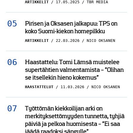
ARTIKKELIT
17.05.2025
TBR MEDIA
Pirisen ja Oksasen jalkapuu: TPS on
koko Suomi-kiekon homepilkku
ARTIKKELIT
22.03.2026
NICO OKSANEN
Haastattelu: Tomi Lämsä muistelee
supertähtien valmentamista – ”Olihan
se itsellekin hieno kokemus”
HAASTATTELUT
11.03.2026
NICO OKSANEN
Työttömän kiekkoilijan arki on
merkityksettömyyden tunnetta, tyhjiä
päiviä ja pelkoa huomisesta – ”Ei saa
jäädä raadoksi sängylle”