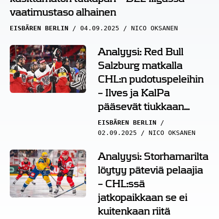
vaatimustaso alhainen
EISBÄREN BERLIN
04.09.2025
NICO OKSANEN
Analyysi: Red Bull
Salzburg matkalla
CHL:n pudotuspeleihin
– Ilves ja KalPa
pääsevät tiukkaan
testiin
EISBÄREN BERLIN
02.09.2025
NICO OKSANEN
Analyysi: Storhamarilta
löytyy päteviä pelaajia
– CHL:ssä
jatkopaikkaan se ei
kuitenkaan riitä