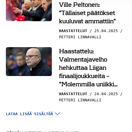
Ville Peltonen:
”Tällaiset päätökset
kuuluvat ammattiin”
HAASTATTELUT
25.04.2025
PETTERI LINNAVALLI
Haastattelu:
Valmentajavelho
hehkuttaa Liigan
finaalijoukkueita –
”Molemmilla uniikki
tarina”
HAASTATTELUT
24.04.2025
PETTERI LINNAVALLI
Haastattelu: Risto
LATAA LISÄÄ SISÄLTÖÄ
Dufva Jokereista: ”Ei
joukkuetta rakennettu