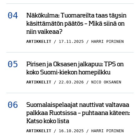
NÄKÖKULMAT
20.04.2025
PETTERI LINNAVALLI
Näkökulma: Tuomareilta taas täysin
käsittämätön päätös – Mikä siinä on
Haastattelu: Saksassa
niin vaikeaa?
finaalit käynnissä –
”Lätynheittäjistä
ARTIKKELIT
17.11.2025
HARRI PIRINEN
hiekkapaperiksi”
HAASTATTELUT
20.04.2025
Pirisen ja Oksasen jalkapuu: TPS on
PETTERI LINNAVALLI
koko Suomi-kiekon homepilkku
ARTIKKELIT
22.03.2026
NICO OKSANEN
Suomalaispelaajat nauttivat valtavaa
palkkaa Ruotsissa – puhtaana käteen:
Katso koko lista
ARTIKKELIT
16.10.2025
HARRI PIRINEN