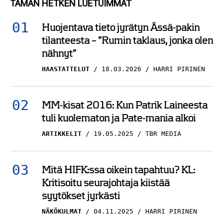
TÄMÄN HETKEN LUETUIMMAT
niin, että olisi pakko
nousta”
Huojentava tieto jyrätyn Ässä-pakin
tilanteesta – ”Rumin taklaus, jonka olen
HAASTATTELUT
22.04.2025
nähnyt”
PETTERI LINNAVALLI
HAASTATTELUT
18.03.2026
HARRI PIRINEN
Haastattelu: Jääkiekon
ilosanomaa levitettiin
pohjoiseen – ”Sadan
MM-kisat 2016: Kun Patrik Laineesta
metrin jono”
tuli kuolematon ja Pate-mania alkoi
ARTIKKELIT
19.05.2025
TBR MEDIA
HAASTATTELUT
21.04.2025
PETTERI LINNAVALLI
Näkökulma: Dallas vs
Mitä HIFK:ssa oikein tapahtuu? KL:
Colorado – Vastustaja,
Kritisoitu seurajohtaja kiistää
syytökset jyrkästi
jota Colorado ei
halunnut
NÄKÖKULMAT
04.11.2025
HARRI PIRINEN