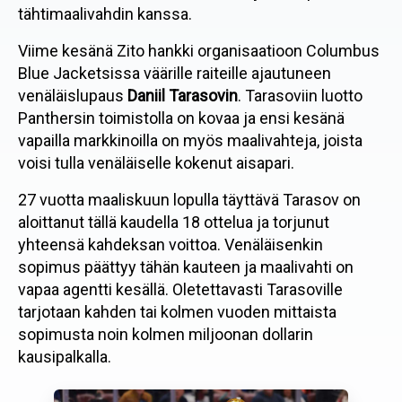
tähtimaalivahdin kanssa.
Viime kesänä Zito hankki organisaatioon Columbus
Blue Jacketsissa väärille raiteille ajautuneen
venäläislupaus
Daniil Tarasovin
. Tarasoviin luotto
Panthersin toimistolla on kovaa ja ensi kesänä
vapailla markkinoilla on myös maalivahteja, joista
voisi tulla venäläiselle kokenut aisapari.
27 vuotta maaliskuun lopulla täyttävä Tarasov on
aloittanut tällä kaudella 18 ottelua ja torjunut
yhteensä kahdeksan voittoa. Venäläisenkin
sopimus päättyy tähän kauteen ja maalivahti on
vapaa agentti kesällä. Oletettavasti Tarasoville
tarjotaan kahden tai kolmen vuoden mittaista
sopimusta noin kolmen miljoonan dollarin
kausipalkalla.