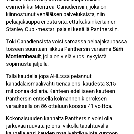
esimerkiksi Montreal Canadiensiin, joka on
kiinnostunut venäläisen palveluksista, niin
pelaajakauppa ei estä sitä, että kaksinkertainen
Stanley Cup -mestari palaisi kesällä Panthersiin.
Toki Canadiensista voisi samassa pelaajakaupassa
toiseen suuntaan liikkua Panthersin varaama
Sam
Montembeault
, jolla on vielä vuosi nykyistä
sopimusta jäljellä.
Tällä kaudella jopa AHL:ssä pelannut
kanadalaismaalivahti tienaa ensi kaudesta 3,15
miljoonaa dollaria. Kahteen edelliseen kauteen
Panthersin entisellä kolmannen kierroksen
varauksella on 86 otteluun koossa 41 voittoa.
Kokonaisuuden kannalta Panthersin voisi olla
järkevää ruuvata jo ensi viikolla tapahtuvalla
kaupalla ensi kauden maalivahtikuviota kuntoon