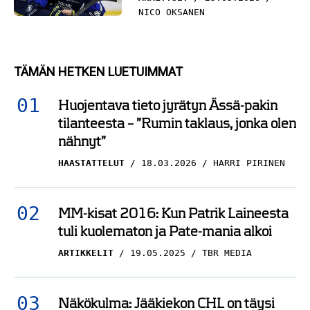
NICO OKSANEN
TÄMÄN HETKEN LUETUIMMAT
Huojentava tieto jyrätyn Ässä-pakin
tilanteesta – ”Rumin taklaus, jonka olen
nähnyt”
HAASTATTELUT
18.03.2026
HARRI PIRINEN
MM-kisat 2016: Kun Patrik Laineesta
tuli kuolematon ja Pate-mania alkoi
ARTIKKELIT
19.05.2025
TBR MEDIA
Näkökulma: Jääkiekon CHL on täysi