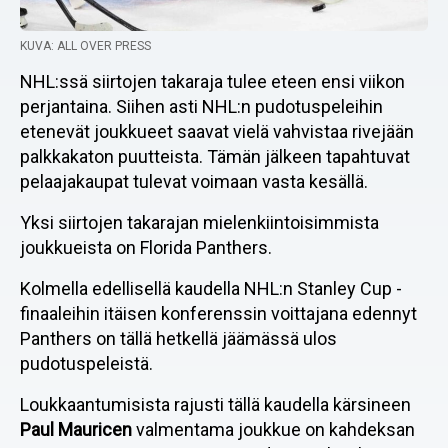
KUVA: ALL OVER PRESS
NHL:ssä siirtojen takaraja tulee eteen ensi viikon
perjantaina. Siihen asti NHL:n pudotuspeleihin
etenevät joukkueet saavat vielä vahvistaa rivejään
palkkakaton puutteista. Tämän jälkeen tapahtuvat
pelaajakaupat tulevat voimaan vasta kesällä.
Yksi siirtojen takarajan mielenkiintoisimmista
joukkueista on Florida Panthers.
Kolmella edellisellä kaudella NHL:n Stanley Cup -
finaaleihin itäisen konferenssin voittajana edennyt
Panthers on tällä hetkellä jäämässä ulos
pudotuspeleistä.
Loukkaantumisista rajusti tällä kaudella kärsineen
Paul Mauricen
valmentama joukkue on kahdeksan