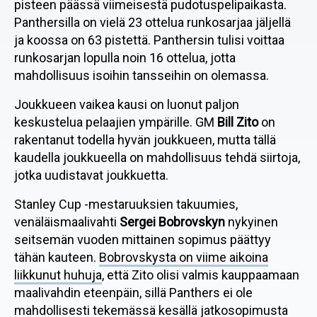
pisteen päässä viimeisestä pudotuspelipaikasta.
Panthersilla on vielä 23 ottelua runkosarjaa jäljellä
ja koossa on 63 pistettä. Panthersin tulisi voittaa
runkosarjan lopulla noin 16 ottelua, jotta
mahdollisuus isoihin tansseihin on olemassa.
Joukkueen vaikea kausi on luonut paljon
keskustelua pelaajien ympärille. GM
Bill Zito
on
rakentanut todella hyvän joukkueen, mutta tällä
kaudella joukkueella on mahdollisuus tehdä siirtoja,
jotka uudistavat joukkuetta.
Stanley Cup -mestaruuksien takuumies,
venäläismaalivahti
Sergei Bobrovskyn
nykyinen
seitsemän vuoden mittainen sopimus päättyy
tähän kauteen.
Bobrovskysta on viime aikoina
liikkunut huhuja
, että Zito olisi valmis kauppaamaan
maalivahdin eteenpäin, sillä Panthers ei ole
mahdollisesti tekemässä kesällä jatkosopimusta