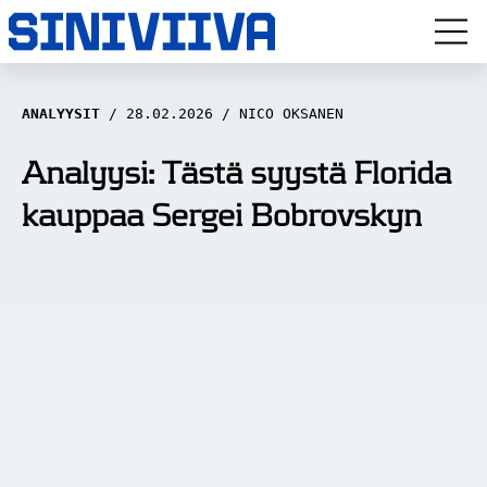
LUUVITONEN
ANALYYSIT
28.02.2026
NICO OKSANEN
HAASTATTELUT
Analyysi: Tästä syystä Florida
kauppaa Sergei Bobrovskyn
NÄKÖKULMAT
ANALYYSIT
ARTIKKELIT
SPORTIVO TV