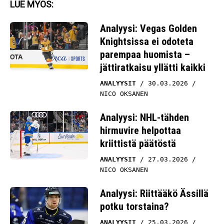
LUE MYÖS:
Analyysi: Vegas Golden
Knightsissa ei odoteta
parempaa huomista –
jättiratkaisu yllätti kaikki
ANALYYSIT
30.03.2026
NICO OKSANEN
Analyysi: NHL-tähden
hirmuvire helpottaa
kriittistä päätöstä
ANALYYSIT
27.03.2026
NICO OKSANEN
Analyysi: Riittääkö Ässillä
potku torstaina?
ANALYYSIT
25.03.2026