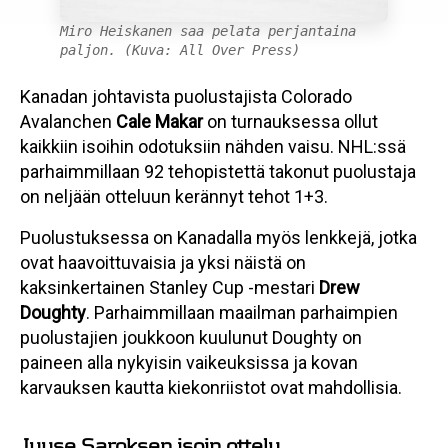
Miro Heiskanen saa pelata perjantaina
paljon. (Kuva: All Over Press)
Kanadan johtavista puolustajista Colorado
Avalanchen
Cale Makar
on turnauksessa ollut
kaikkiin isoihin odotuksiin nähden vaisu. NHL:ssä
parhaimmillaan 92 tehopistettä takonut puolustaja
on neljään otteluun kerännyt tehot 1+3.
Puolustuksessa on Kanadalla myös lenkkejä, jotka
ovat haavoittuvaisia ja yksi näistä on
kaksinkertainen Stanley Cup -mestari
Drew
Doughty
. Parhaimmillaan maailman parhaimpien
puolustajien joukkoon kuulunut Doughty on
paineen alla nykyisin vaikeuksissa ja kovan
karvauksen kautta kiekonriistot ovat mahdollisia.
Juuse Saroksen isoin ottelu