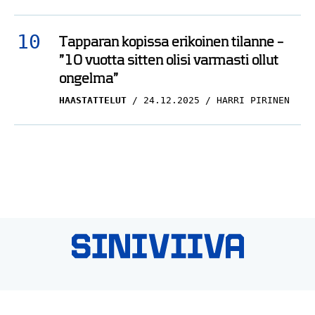
”10 vuotta sitten olisi varmasti ollut
ongelma”
HAASTATTELUT
24.12.2025
HARRI PIRINEN
© Siniviiva.fi: Jääkiekkofanien legenda jo syntyessään 2026
TIETOA MEISTÄ
/
🇬🇧 SPORTIVO NETWORK
/
KÄYTTÖEHDOT