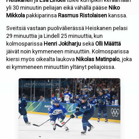
yli 30 minuutin peliajan eikä vähällä pääse
Niko
Mikkola
pakkiparinsa
Rasmus Ristolaisen
kanssa.
Sveitsiä vastaan puolivälierässä Heiskanen pelasi
29 minuuttia ja Lindell 25 minuuttia, kun
kolmosparissa
Henri Jokiharju
sekä
Olli Määttä
jäivät noin kymmeneen minuuttiin. Kolmosparissa
kiersi myös oikealta laukova
Nikolas Matinpalo
, joka
ei kymmeneen minuuttiin yltänyt peliajoissa.