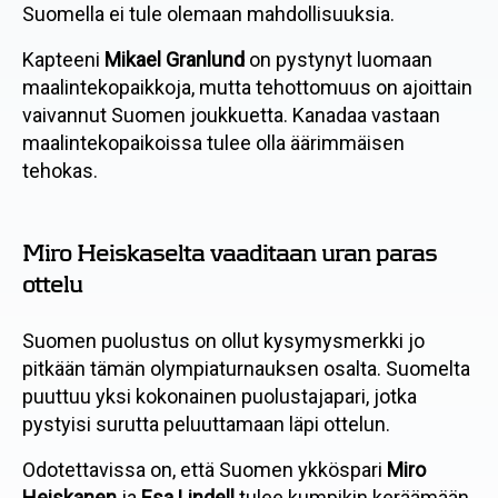
Suomella ei tule olemaan mahdollisuuksia.
Kapteeni
Mikael Granlund
on pystynyt luomaan
maalintekopaikkoja, mutta tehottomuus on ajoittain
vaivannut Suomen joukkuetta. Kanadaa vastaan
maalintekopaikoissa tulee olla äärimmäisen
tehokas.
Miro Heiskaselta vaaditaan uran paras
ottelu
Suomen puolustus on ollut kysymysmerkki jo
pitkään tämän olympiaturnauksen osalta. Suomelta
puuttuu yksi kokonainen puolustajapari, jotka
pystyisi surutta peluuttamaan läpi ottelun.
Odotettavissa on, että Suomen ykköspari
Miro
Heiskanen
ja
Esa Lindell
tulee kumpikin keräämään