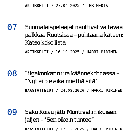
Suomalaispelaajat nauttivat valtavaa
palkkaa Ruotsissa – puhtaana käteen:
Katso koko lista
ARTIKKELIT
16.10.2025
HARRI PIRINEN
Liigakonkarin ura käännekohdassa –
”Nyt ei ole aika miettiä sitä”
HAASTATTELUT
24.03.2026
HARRI PIRINEN
Saku Koivu jätti Montrealiin ikuisen
jäljen – ”Sen oikein tuntee”
HAASTATTELUT
12.12.2025
HARRI PIRINEN
Tapparan kopissa erikoinen tilanne –