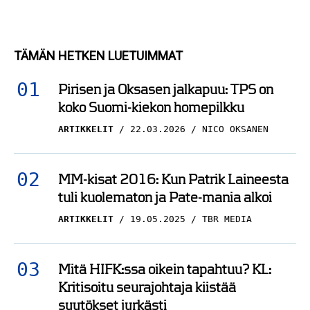
TÄMÄN HETKEN LUETUIMMAT
Pirisen ja Oksasen jalkapuu: TPS on
koko Suomi-kiekon homepilkku
ARTIKKELIT
22.03.2026
NICO OKSANEN
MM-kisat 2016: Kun Patrik Laineesta
tuli kuolematon ja Pate-mania alkoi
ARTIKKELIT
19.05.2025
TBR MEDIA
Mitä HIFK:ssa oikein tapahtuu? KL:
Kritisoitu seurajohtaja kiistää
syytökset jyrkästi
NÄKÖKULMAT
04.11.2025
HARRI PIRINEN