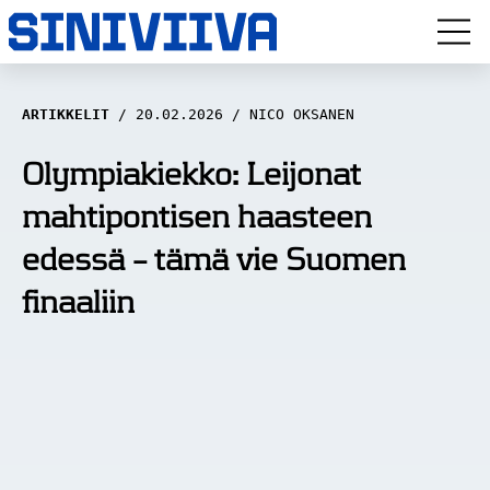
LUUVITONEN
ARTIKKELIT
20.02.2026
NICO OKSANEN
HAASTATTELUT
Olympiakiekko: Leijonat
mahtipontisen haasteen
NÄKÖKULMAT
edessä – tämä vie Suomen
ANALYYSIT
finaaliin
ARTIKKELIT
SPORTIVO TV