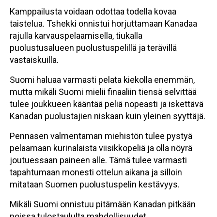
Kamppailusta voidaan odottaa todella kovaa
taistelua. Tshekki onnistui horjuttamaan Kanadaa
rajulla karvauspelaamisella, tiukalla
puolustusalueen puolustuspelillä ja terävillä
vastaiskuilla.
Suomi haluaa varmasti pelata kiekolla enemmän,
mutta mikäli Suomi mielii finaaliin tiensä selvittää
tulee joukkueen kääntää peliä nopeasti ja iskettävä
Kanadan puolustajien niskaan kuin yleinen syyttäjä.
Pennasen valmentaman miehistön tulee pystyä
pelaamaan kurinalaista viisikkopeliä ja olla nöyrä
joutuessaan paineen alle. Tämä tulee varmasti
tapahtumaan monesti ottelun aikana ja silloin
mitataan Suomen puolustuspelin kestävyys.
Mikäli Suomi onnistuu pitämään Kanadan pitkään
poissa tulostaululta mahdollisuudet