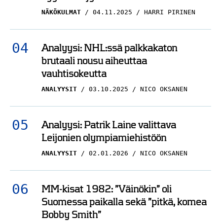
Analyysi: NHL:ssä palkkakaton
brutaali nousu aiheuttaa
vauhtisokeutta
ANALYYSIT
03.10.2025
NICO OKSANEN
Analyysi: Patrik Laine valittava
Leijonien olympiamiehistöön
ANALYYSIT
02.01.2026
NICO OKSANEN
MM-kisat 1982: ”Väinökin” oli
Suomessa paikalla sekä ”pitkä, komea
Bobby Smith”
ARTIKKELIT
27.04.2025
TBR MEDIA