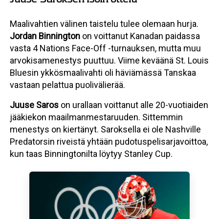
Maalivahtien välinen taistelu tulee olemaan hurja.
Jordan Binnington
on voittanut Kanadan paidassa
vasta 4 Nations Face-Off -turnauksen, mutta muu
arvokisamenestys puuttuu. Viime keväänä St. Louis
Bluesin ykkösmaalivahti oli häviämässä Tanskaa
vastaan pelattua puolivälierää.
Juuse Saros
on urallaan voittanut alle 20-vuotiaiden
jääkiekon maailmanmestaruuden. Sittemmin
menestys on kiertänyt. Saroksella ei ole Nashville
Predatorsin riveistä yhtään pudotuspelisarjavoittoa,
kun taas Binningtonilta löytyy Stanley Cup.