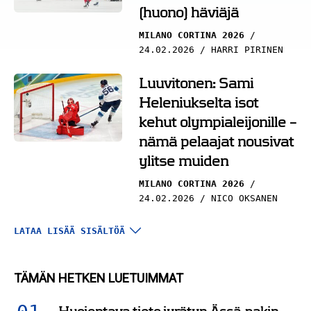
(huono) häviäjä
MILANO CORTINA 2026
24.02.2026
HARRI PIRINEN
Luuvitonen: Sami
Heleniukselta isot
kehut olympialeijonille –
nämä pelaajat nousivat
ylitse muiden
MILANO CORTINA 2026
24.02.2026
NICO OKSANEN
Näkökulma:
LATAA LISÄÄ SISÄLTÖÄ
Häpeällinen loppu –
Kanadan
TÄMÄN HETKEN LUETUIMMAT
päävalmentajakin
päätyi Siniviivan