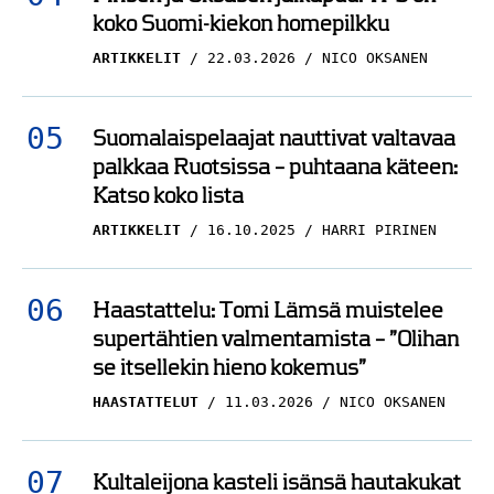
koko Suomi-kiekon homepilkku
Analyysi: Antti
Pennasen Leijonilta
ARTIKKELIT
22.03.2026
NICO OKSANEN
historiallisen kova
esitys Kanadaa
Suomalaispelaajat nauttivat valtavaa
vastaan
palkkaa Ruotsissa – puhtaana käteen:
MILANO CORTINA 2026
Katso koko lista
21.02.2026
NICO OKSANEN
ARTIKKELIT
16.10.2025
HARRI PIRINEN
Haastattelu: Tomi Lämsä muistelee
supertähtien valmentamista – ”Olihan
se itsellekin hieno kokemus”
HAASTATTELUT
11.03.2026
NICO OKSANEN
Kultaleijona kasteli isänsä hautakukat