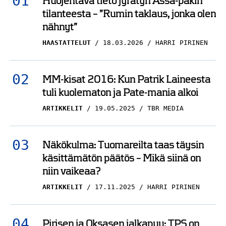
Huojentava tieto jyrätyn Ässä-pakin
kannalle: ”Eri laji”
tilanteesta – ”Rumin taklaus, jonka olen
MILANO CORTINA 2026
nähnyt”
23.02.2026
HARRI PIRINEN
HAASTATTELUT
18.03.2026
HARRI PIRINEN
Näkökulma: Nathan
MacKinnon jäätyi
täysin ratkaisevilla
MM-kisat 2016: Kun Patrik Laineesta
hetkillä
tuli kuolematon ja Pate-mania alkoi
ARTIKKELIT
19.05.2025
TBR MEDIA
MILANO CORTINA 2026
23.02.2026
MIKKO SAARELA
Olympiakiekko: Palaako
Näkökulma: Tuomareilta taas täysin
Yhdysvallat voittajaksi?
käsittämätön päätös – Mikä siinä on
niin vaikeaa?
– Kanadalla yksi ase
ylitse muiden
ARTIKKELIT
17.11.2025
HARRI PIRINEN
MILANO CORTINA 2026
22.02.2026
NICO OKSANEN
Pirisen ja Oksasen jalkapuu: TPS on