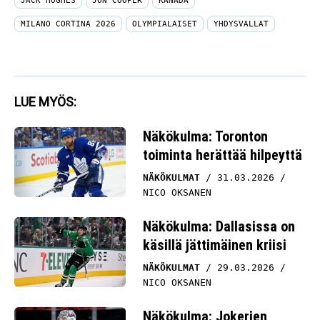
JACK HUGHES
JON COOPER
KANADA
MILANO CORTINA 2026
OLYMPIALAISET
YHDYSVALLAT
LUE MYÖS:
Näkökulma: Toronton
toiminta herättää hilpeyttä
NÄKÖKULMAT
31.03.2026
NICO OKSANEN
Näkökulma: Dallasissa on
käsillä jättimäinen kriisi
NÄKÖKULMAT
29.03.2026
NICO OKSANEN
Näkökulma: Jokerien
tappio olisi parasta, mitä