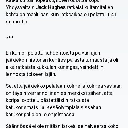
Ratkaisu tuli nopeasti, kuten odottaa sopi.
Yhdysvaltain
Jack Hughes
ratkaisi kultamitalien
kohtalon maalillaan, kun jatkoaikaa oli pelattu 1.41
minuuttia.
***
Eli kun oli pelattu kahdentoista päivän ajan
jääkiekon historian kenties parasta turnausta ja oli
aika ratkaista kukkulan kuningas, vaihdettiin
lennosta toiseen lajiin.
Se, että jääkiekko pelataan kolmella kolmea vastaan
on täysin verrannollinen esimerkiksi siihen, että
koripallo-ottelu päätettäisiin ratkaista
katukorismatsilla. Kesäolympialaisissahan
katukoripallo on jo ohjelmassa.
Säännössä ei ole mitään järkeä; se halveeraa koko