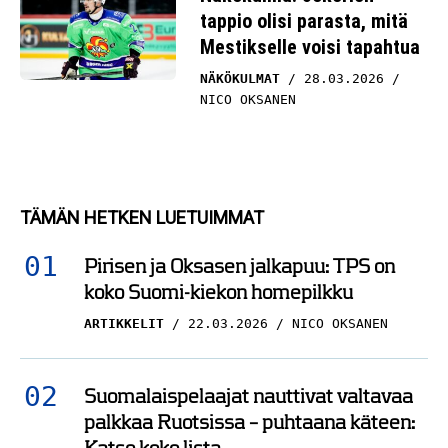
Mestikselle voisi tapahtua
NÄKÖKULMAT
28.03.2026
NICO OKSANEN
TÄMÄN HETKEN LUETUIMMAT
Pirisen ja Oksasen jalkapuu: TPS on
koko Suomi-kiekon homepilkku
ARTIKKELIT
22.03.2026
NICO OKSANEN
Suomalaispelaajat nauttivat valtavaa
palkkaa Ruotsissa – puhtaana käteen:
Katso koko lista
ARTIKKELIT
16.10.2025
HARRI PIRINEN