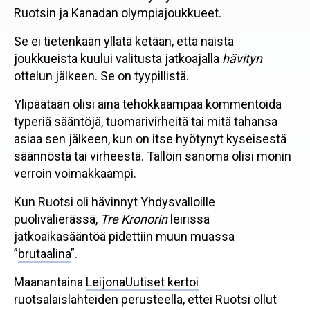
Ruotsin ja Kanadan olympiajoukkueet.
Se ei tietenkään yllätä ketään, että näistä
joukkueista kuului valitusta jatkoajalla
hävityn
ottelun jälkeen. Se on tyypillistä.
Ylipäätään olisi aina tehokkaampaa kommentoida
typeriä sääntöjä, tuomarivirheitä tai mitä tahansa
asiaa sen jälkeen, kun on itse hyötynyt kyseisestä
säännöstä tai virheestä. Tällöin sanoma olisi monin
verroin voimakkaampi.
Kun Ruotsi oli hävinnyt Yhdysvalloille
puolivälierässä,
Tre Kronorin
leirissä
jatkoaikasääntöä pidettiin muun muassa
”
brutaalina
”.
Maanantaina
LeijonaUutiset kertoi
ruotsalaislähteiden perusteella, ettei Ruotsi ollut