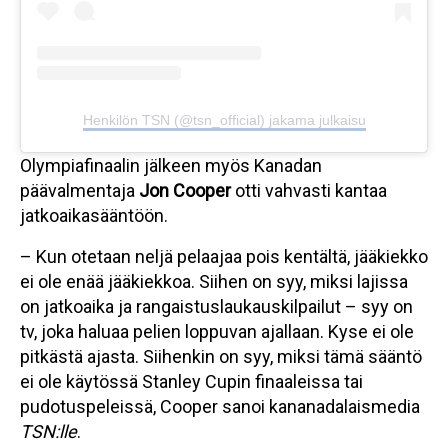
Henkilön TSN (@tsn_official) jakama julkaisu
Olympiafinaalin jälkeen myös Kanadan
päävalmentaja
Jon Cooper
otti vahvasti kantaa
jatkoaikasääntöön.
– Kun otetaan neljä pelaajaa pois kentältä, jääkiekko
ei ole enää jääkiekkoa. Siihen on syy, miksi lajissa
on jatkoaika ja rangaistuslaukauskilpailut – syy on
tv, joka haluaa pelien loppuvan ajallaan. Kyse ei ole
pitkästä ajasta. Siihenkin on syy, miksi tämä sääntö
ei ole käytössä Stanley Cupin finaaleissa tai
pudotuspeleissä, Cooper sanoi kananadalaismedia
TSN:lle
.