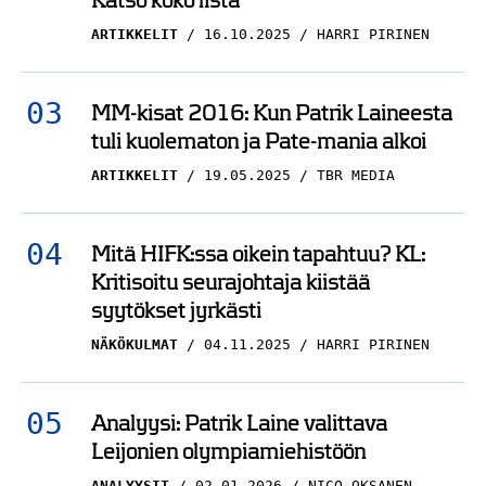
MM-kisat 2016: Kun Patrik Laineesta
tuli kuolematon ja Pate-mania alkoi
ARTIKKELIT
19.05.2025
TBR MEDIA
Mitä HIFK:ssa oikein tapahtuu? KL:
Kritisoitu seurajohtaja kiistää
syytökset jyrkästi
NÄKÖKULMAT
04.11.2025
HARRI PIRINEN
Analyysi: Patrik Laine valittava
Leijonien olympiamiehistöön
ANALYYSIT
02.01.2026
NICO OKSANEN