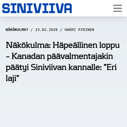
LUUVITONEN
NÄKÖKULMAT
23.02.2026
HARRI PIRINEN
HAASTATTELUT
Näkökulma: Häpeällinen loppu
– Kanadan päävalmentajakin
NÄKÖKULMAT
päätyi Siniviivan kannalle: ”Eri
ANALYYSIT
laji”
ARTIKKELIT
SPORTIVO TV