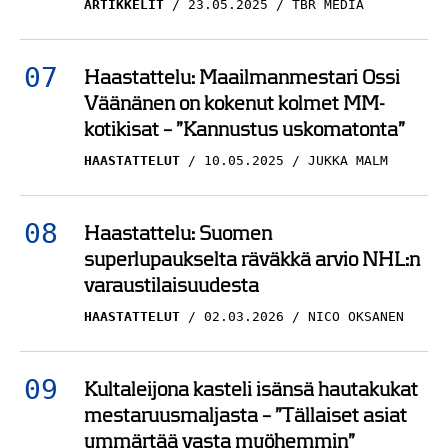
ARTIKKELIT
23.05.2025
TBR MEDIA
Haastattelu: Maailmanmestari Ossi
Väänänen on kokenut kolmet MM-
kotikisat – ”Kannustus uskomatonta”
HAASTATTELUT
10.05.2025
JUKKA MALM
Haastattelu: Suomen
superlupaukselta räväkkä arvio NHL:n
varaustilaisuudesta
HAASTATTELUT
02.03.2026
NICO OKSANEN
Kultaleijona kasteli isänsä hautakukat
mestaruusmaljasta – ”Tällaiset asiat
ymmärtää vasta myöhemmin”