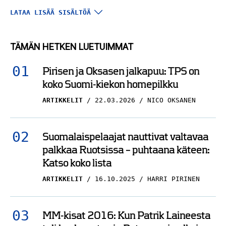
Näkökulma: Carolina
LATAA LISÄÄ SISÄLTÖÄ
hukkaa rahoja
keskinkertaisuuksiin –
TÄMÄN HETKEN LUETUIMMAT
säästöjä väärässä
kohtaa
Pirisen ja Oksasen jalkapuu: TPS on
koko Suomi-kiekon homepilkku
SEBASTIAN AHO
26.07.2025
NICO OKSANEN
ARTIKKELIT
22.03.2026
NICO OKSANEN
Analyysi: Carolina
Hurricanesin
Suomalaispelaajat nauttivat valtavaa
maksimoitava
palkkaa Ruotsissa – puhtaana käteen:
palkkatila
Katso koko lista
ARTIKKELIT
16.10.2025
HARRI PIRINEN
SEBASTIAN AHO
31.05.2025
NICO OKSANEN
Analyysi: Vain ihme
MM-kisat 2016: Kun Patrik Laineesta