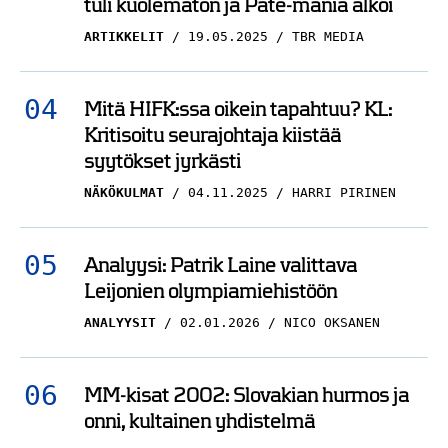
pysäyttää Floridan
tuli kuolematon ja Pate-mania alkoi
matkalla Stanley Cup -
ARTIKKELIT
19.05.2025
TBR MEDIA
finaaleihin
SEBASTIAN AHO
20.05.2025
Mitä HIFK:ssa oikein tapahtuu? KL:
NICO OKSANEN
Kritisoitu seurajohtaja kiistää
syytökset jyrkästi
MM-kisat 2017: Ruotsi
vei supertähtien kisat –
NÄKÖKULMAT
04.11.2025
HARRI PIRINEN
Asterixin ja Obelixin
hengessä
Analyysi: Patrik Laine valittava
SEBASTIAN AHO
17.05.2025
Leijonien olympiamiehistöön
TBR MEDIA
ANALYYSIT
02.01.2026
NICO OKSANEN
MM-kisat 2002: Slovakian hurmos ja
onni, kultainen yhdistelmä