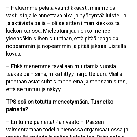
– Haluamme pelata vauhdikkaasti, minimoida
vastustajalle annettava aika ja hyödyntää luistelua
ja aktiivista peliä – oli se sitten ilman kiekkoa tai
kiekon kanssa. Mielestäni jääkiekko menee
yleensäkin siihen suuntaan, että pitää reagoida
nopeammin ja nopeammin ja pitää jaksaa luistella
kovaa.
– Ehkä menemme tavallaan muutamia vuosia
taakse päin siinä, mikä liittyy harjoitteluun. Meillä
pidetään asiat suht simppeleinä ja mennään siten,
että se tuntuu ja näkyy
TPS:ssä on totuttu menestymään. Tunnetko
paineita?
– En tunne paineita! Päinvastoin. Pääsen
valmentamaan todella hienossa organisaatiossa ja