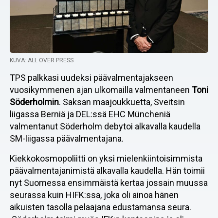
KUVA: ALL OVER PRESS
TPS palkkasi uudeksi päävalmentajakseen
vuosikymmenen ajan ulkomailla valmentaneen
Toni
Söderholmin
. Saksan maajoukkuetta, Sveitsin
liigassa Berniä ja DEL:ssä EHC Müncheniä
valmentanut Söderholm debytoi alkavalla kaudella
SM-liigassa päävalmentajana.
Kiekkokosmopoliitti on yksi mielenkiintoisimmista
päävalmentajanimistä alkavalla kaudella. Hän toimii
nyt Suomessa ensimmäistä kertaa jossain muussa
seurassa kuin HIFK:ssa, joka oli ainoa hänen
aikuisten tasolla pelaajana edustamansa seura.