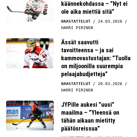
käännekohdassa – ”Nyt ei
ole aika miettiä sitä”
HAASTATTELUT
24.03.2026
HARRI PIRINEN
Ässät saavutti
tavoitteensa – ja sai
kammovastustajan: ”Tuolla
on miljoonilla suurempia
pelaajabudjetteja”
HAASTATTELUT
20.03.2026
HARRI PIRINEN
JYPille aukesi ”uusi”
maailma – ”Yleensä on
tähän aikaan mietitty
päätösreissua”