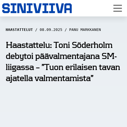
LUUVITONEN
HAASTATTELUT
08.09.2025
PANU MARKKANEN
HAASTATTELUT
Haastattelu: Toni Söderholm
debytoi päävalmentajana SM-
NÄKÖKULMAT
liigassa – ”Tuon erilaisen tavan
ANALYYSIT
ajatella valmentamista”
ARTIKKELIT
SPORTIVO TV