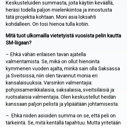
Keskusteluiden summasta, joita käytiin keväällä,
heräsi todella paljon mielenkiintoa ja innostusta
tätä projektia kohtaan. Moni asia loksahti
kohdalleen. On tosi hienoa tulla kotiin.
Mitä tuot ulkomailla vietetyistä vuosista pelin kautta
SM-liigaan?
– Ehkä vähän erilaisen tavan ajatella
valmentamista. Se, mikä on ollut hienointa
kymmenen vuoden ajalta, minkä sain olla Saksassa
ja Sveitsissä, niin olen tavannut monia eri
kansalaisuuksia. Varsinkin valmentajia:
pohjoisamerikkalaisia, saksalaisia, sveitsiläisiä ja
ruotsalaisia valmentajia. Olen keskustellut heidän
kanssaan paljon pelistä ja ylipäätään johtamisesta.
– Ehkä niiden asioiden summa on se, että peli on
tärkeintä. Se, mitä kentällä tapahtuu. Mutta yritetään