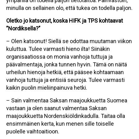
ympärillä on todella paljon tietotaitoa. Päinvastoin,
minulla on sellainen olo, että tukea on todella paljon.
Oletko jo katsonut, koska HIFK ja TPS kohtaavat
”Nordiksella?”
– Olen katsonut! Siellä se odottaa muutaman viikon
kuluttua. Tulee varmasti hieno ilta! Siinäkin
organisaatiossa on monia vanhoja tuttuja ja
päävalmentaja, jonka tunnen hyvin. Tämä on näitä
urheilun hienoja hetkiä, että pääsee kohtaamaan
vanhoja tuttuja ja entisiä seuroja. Tulee varmasti
kaikin puolin mieliinpainuva hetki.
– Sain valmentaa Saksan maajoukkuetta Suomea
vastaan ja olen saanut valmentaa Saksan
maajoukkuetta Nordenskiöldinkadulla. Taitaa olla
ensimmäinen kerta, kun menen sille toiselle
puolelle vaihtoaitioon.