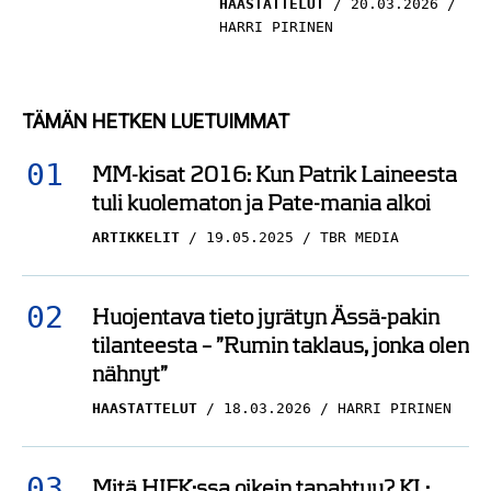
HAASTATTELUT
20.03.2026
HARRI PIRINEN
TÄMÄN HETKEN LUETUIMMAT
MM-kisat 2016: Kun Patrik Laineesta
tuli kuolematon ja Pate-mania alkoi
ARTIKKELIT
19.05.2025
TBR MEDIA
Huojentava tieto jyrätyn Ässä-pakin
tilanteesta – ”Rumin taklaus, jonka olen
nähnyt”
HAASTATTELUT
18.03.2026
HARRI PIRINEN
Mitä HIFK:ssa oikein tapahtuu? KL: