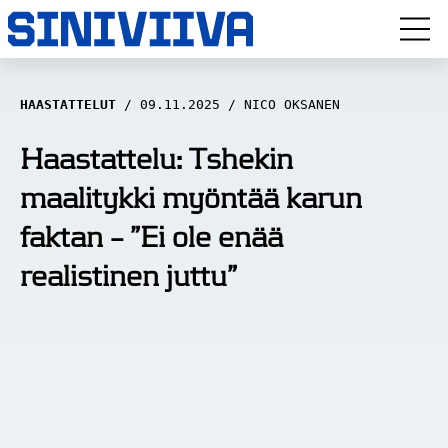
LUUVITONEN
HAASTATTELUT
09.11.2025
NICO OKSANEN
HAASTATTELUT
Haastattelu: Tshekin
maalitykki myöntää karun
NÄKÖKULMAT
faktan – ”Ei ole enää
ANALYYSIT
realistinen juttu”
ARTIKKELIT
SPORTIVO TV