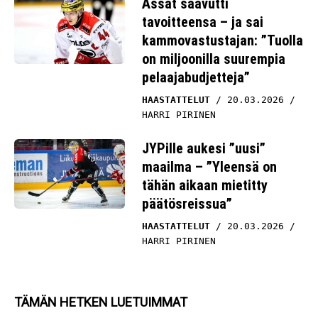
Ässät saavutti
tavoitteensa – ja sai
kammovastustajan: ”Tuolla
on miljoonilla suurempia
pelaajabudjetteja”
HAASTATTELUT
20.03.2026
HARRI PIRINEN
JYPille aukesi ”uusi”
maailma – ”Yleensä on
tähän aikaan mietitty
päätösreissua”
HAASTATTELUT
20.03.2026
HARRI PIRINEN
TÄMÄN HETKEN LUETUIMMAT