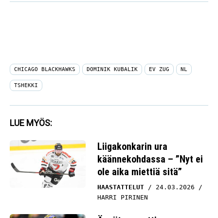
CHICAGO BLACKHAWKS
DOMINIK KUBALIK
EV ZUG
NL
TSHEKKI
LUE MYÖS:
Liigakonkarin ura
käännekohdassa – ”Nyt ei
ole aika miettiä sitä”
HAASTATTELUT
24.03.2026
HARRI PIRINEN