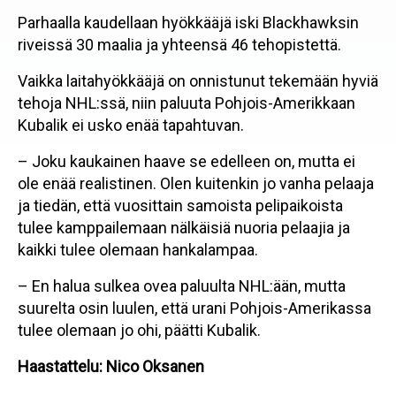
Parhaalla kaudellaan hyökkääjä iski Blackhawksin
riveissä 30 maalia ja yhteensä 46 tehopistettä.
Vaikka laitahyökkääjä on onnistunut tekemään hyviä
tehoja NHL:ssä, niin paluuta Pohjois-Amerikkaan
Kubalik ei usko enää tapahtuvan.
– Joku kaukainen haave se edelleen on, mutta ei
ole enää realistinen. Olen kuitenkin jo vanha pelaaja
ja tiedän, että vuosittain samoista pelipaikoista
tulee kamppailemaan nälkäisiä nuoria pelaajia ja
kaikki tulee olemaan hankalampaa.
– En halua sulkea ovea paluulta NHL:ään, mutta
suurelta osin luulen, että urani Pohjois-Amerikassa
tulee olemaan jo ohi, päätti Kubalik.
Haastattelu: Nico Oksanen