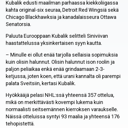
Kubalik edusti maailman parhaassa kiekkoliigassa
kahta original-six seuraa, Detroit Red Wingsiä sekä
Chicago Blackhawksia ja kanadalaisseura Ottawa
Senatorsia.
Paluuta Eurooppaan Kubalik selitteli Siniviivan
haastattelussa yksinkertaisen syyn kautta.
– Minulle ei ollut enää tarjolla sellaisia sopimuksia
kuin olisin halunnut. Olisin halunnut ison roolin ja
paljon peliaikaa enkä enää grindaamaan 2-3-
ketjussa, joten koen, että urani kannalta oli parempi
palata Sveitsiin, kertasi Kubalik.
Hyökkääjä pelasi NHL:ssä yhteensä 357 ottelua,
mikä on merkittävästi kovempi lukema kuin
normaalisti seitsemännen kierroksen varaukselle.
Näissä otteluissa syntyi 93 maalia ja yhteensä 176
tehopistettä.