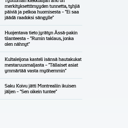
Työttömän kiekkoilijan arki on
merkityksettömyyden tunnetta, tyhjiä
päiviä ja pelkoa huomisesta – ”Ei saa
jäädä raadoksi sängylle”
Huojentava tieto jyrätyn Ässä-pakin
tilanteesta – ”Rumin taklaus, jonka
olen nähnyt”
Kultaleijona kasteli isänsä hautakukat
mestaruusmaljasta – ”Tällaiset asiat
ymmärtää vasta myöhemmin”
Saku Koivu jätti Montrealiin ikuisen
jäljen – ”Sen oikein tuntee”