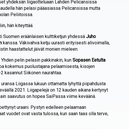
set yhdeksän liigaotteluaan Lahden Pelicansissa
udella hän pelasi pääasiassa Pelicansissa mutta
olan Peliitoissa.
iin, hän kiteyttää.
 Suomen eräänlaisen kulttiketjun yhdessä
Juho
n
kanssa. Väkivahva ketju uurasti erityisesti alivoimalla,
istin haastattelut jäivät monien mieleen.
. Yhden pelin pelasin pakkinakin, kun
Sopasen Eetulta
inoa kokemus puolustajana pelaamisesta, kisojen
2 kasannut Siikonen naurahtaa.
uransa Liigassa lukuun ottamatta lyhyttä piipahdusta
eväällä 2021. Liigapelejä on 12 kauden aikana kertynyt
kkain saavutus on hopea SaiPassa viime keväänä.
 pettynyt uraani. Pystyn edelleen pelaamaan
at vuodet ovat vasta tulossa, kun saan taas olla terve,