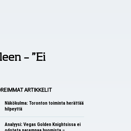
leen – ”Ei
REIMMAT ARTIKKELIT
Näkökulma: Toronton toiminta herättää
hilpeyttä
Näkökulmat
Nico Oksanen
Analyysi: Vegas Golden Knightsissa ei
odoteta parempaa huomista –