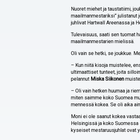
Nuoret miehet ja taustatiimi, j
maailmanmestariksi” julistanut 
juhlivat Hartwall Areenassa ja He
Tulevaisuus, saati sen tuomat h
maailmanmestarien mielissä.
Oli vain se hetki, se joukkue. Me
– Kun niitä kisoja muistelee, e
ultimaattiset tunteet, joita si
pelannut
Miska Siikonen
muiste
– Oli vain hetken huumaa ja riem
miten saimme koko Suomea mukaa
mennessä kokea. Se oli aika ainu
Moni ei ole saanut kokea vast
Helsingissä ja koko Suomessa ol
kyseiset mestaruusjuhlat ovat yh