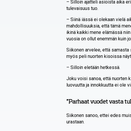
– Silloin ajatteli asioista aika eri
tulevaisuus tuo.
– Siinä iässä ei olekaan vielä a
mahdollisuuksia, että tämä men
ikinä kaikki mene elämässä niin 
vuosia on ollut enemmän kuin jos
Siikonen arvelee, että samasta
myös peli nuorten kisoissa näyt
– Silloin eletään hetkessä.
Joku voisi sanoa, että nuorten 
luovuutta ja innokkuutta ei ole v
”Parhaat vuodet vasta tu
Siikonen sanoo, ettei edes muis
urastaan.