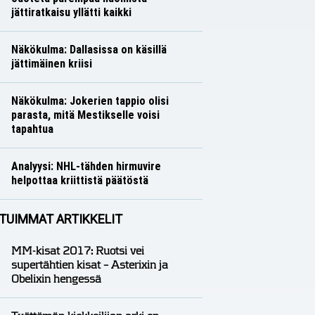
jättiratkaisu yllätti kaikki
Analyysit
Nico Oksanen
Näkökulma: Dallasissa on käsillä
jättimäinen kriisi
Näkökulmat
Nico Oksanen
Näkökulma: Jokerien tappio olisi
parasta, mitä Mestikselle voisi
tapahtua
Näkökulmat
Nico Oksanen
Analyysi: NHL-tähden hirmuvire
helpottaa kriittistä päätöstä
Analyysit
Nico Oksanen
TUIMMAT ARTIKKELIT
MM-kisat 2017: Ruotsi vei
supertähtien kisat – Asterixin ja
Obelixin hengessä