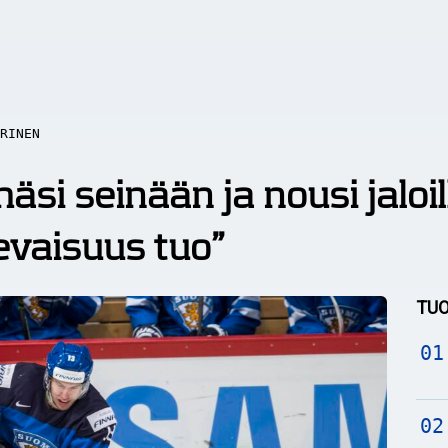
RINEN
äsi seinään ja nousi jaloil
levaisuus tuo”
TUO