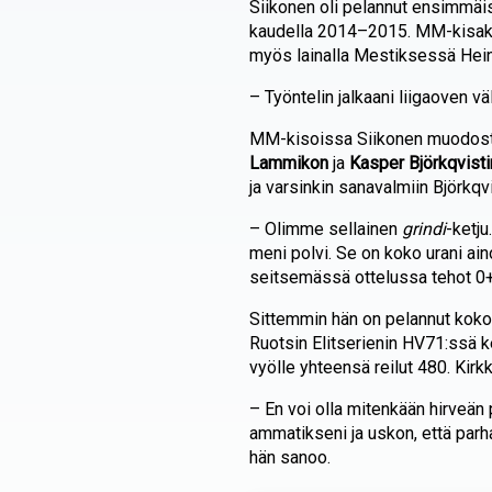
Siikonen oli pelannut ensimmäi
kaudella 2014–2015. MM-kisaka
myös lainalla Mestiksessä Hein
– Työntelin jalkaani liigaoven väl
MM-kisoissa Siikonen muodosti
Lammikon
ja
Kasper Björkqvisti
ja varsinkin sanavalmiin Björkqv
– Olimme sellainen
grindi
-ketju
meni polvi. Se on koko urani a
seitsemässä ottelussa tehot 0+
Sittemmin hän on pelannut koko 
Ruotsin Elitserienin HV71:ssä k
vyölle yhteensä reilut 480. Kir
– En voi olla mitenkään hirveän
ammatikseni ja uskon, että parha
hän sanoo.