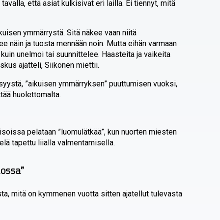
 tavalla, että asiat kulkisivat eri lailla. Ei tiennyt, mitä
ikuisen ymmärrystä. Sitä näkee vaan niitä
ee näin ja tuosta mennään noin. Mutta eihän varmaan
kuin unelmoi tai suunnittelee. Haasteita ja vaikeita
kus ajatteli, Siikonen miettii.
 syystä, ”aikuisen ymmärryksen” puuttumisen vuoksi,
tää huolettomalta.
kisoissa pelataan ”luomulätkää”, kun nuorten miesten
ielä tapettu liialla valmentamisella.
lossa”
ta, mitä on kymmenen vuotta sitten ajatellut tulevasta