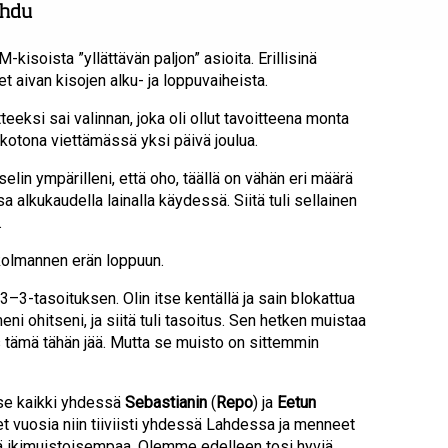
ohdu
isoista ”yllättävän paljon” asioita. Erillisinä
t aivan kisojen alku- ja loppuvaiheista.
tteeksi sai valinnan, joka oli ollut tavoitteena monta
 kotona viettämässä yksi päivä joulua.
lin ympärilleni, että oho, täällä on vähän eri määrä
 alkukaudella lainalla käydessä. Siitä tuli sellainen
.
 kolmannen erän loppuun.
–3-tasoituksen. Olin itse kentällä ja sain blokattua
i ohitseni, ja siitä tuli tasoitus. Sen hetken muistaa
jos tämä tähän jää. Mutta se muisto on sittemmin
 se kaikki yhdessä
Sebastianin
(
Repo
) ja
Eetun
t vuosia niin tiiviisti yhdessä Lahdessa ja menneet
lä ikimuistoisempaa. Olemme edelleen tosi hyviä