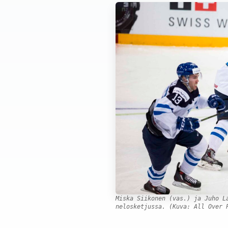
Miska Siikonen (vas.) ja Juho L
nelosketjussa. (Kuva: All Over 