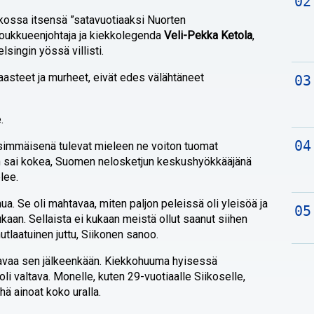
oukossa itsensä ”satavuotiaaksi Nuorten
joukkueenjohtaja ja kiekkolegenda
Veli-Pekka Ketola
,
lsingin yössä villisti.
aasteet ja murheet, eivät edes välähtäneet
.
nsimmäisenä tulevat mieleen ne voiton tuomat
lloin sai kokea, Suomen nelosketjun keskushyökkääjänä
lee.
ua. Se oli mahtavaa, miten paljon peleissä oli yleisöä ja
n. Sellaista ei kukaan meistä ollut saanut siihen
tlaatuinen juttu, Siikonen sanoo.
aavaa sen jälkeenkään. Kiekkohuuma hyisessä
i valtava. Monelle, kuten 29-vuotiaalle Siikoselle,
ä ainoat koko uralla.