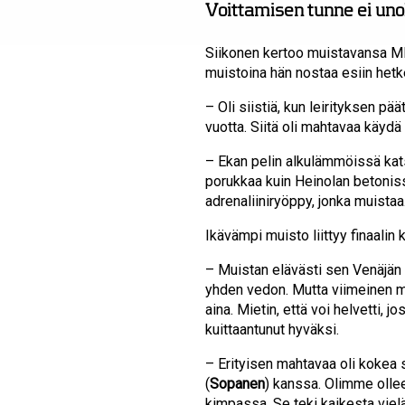
Voittamisen tunne ei un
Siikonen kertoo muistavansa MM-k
muistoina hän nostaa esiin hetke
– Oli siistiä, kun leirityksen pää
vuotta. Siitä oli mahtavaa käydä
– Ekan pelin alkulämmöissä katse
porukkaa kuin Heinolan betonissa
adrenaliiniryöppy, jonka muistaa
Ikävämpi muisto liittyy finaalin
– Muistan elävästi sen Venäjän 3
yhden vedon. Mutta viimeinen men
aina. Mietin, että voi helvetti, 
kuittaantunut hyväksi.
– Erityisen mahtavaa oli kokea
(
Sopanen
) kanssa. Olimme ollee
kimpassa. Se teki kaikesta vie