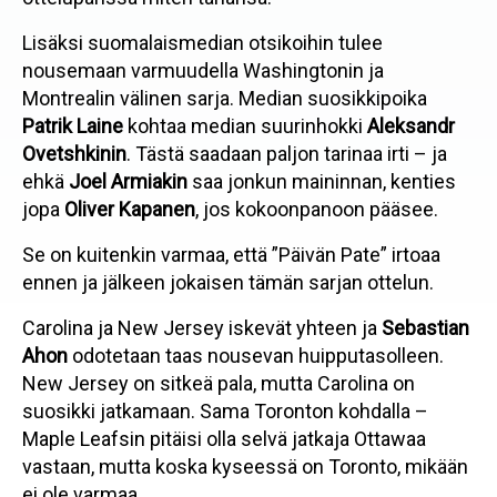
Lisäksi suomalaismedian otsikoihin tulee
nousemaan varmuudella Washingtonin ja
Montrealin välinen sarja. Median suosikkipoika
Patrik Laine
kohtaa median suurinhokki
Aleksandr
Ovetshkinin
. Tästä saadaan paljon tarinaa irti – ja
ehkä
Joel Armiakin
saa jonkun maininnan, kenties
jopa
Oliver Kapanen
, jos kokoonpanoon pääsee.
Se on kuitenkin varmaa, että ”Päivän Pate” irtoaa
ennen ja jälkeen jokaisen tämän sarjan ottelun.
Carolina ja New Jersey iskevät yhteen ja
Sebastian
Ahon
odotetaan taas nousevan huipputasolleen.
New Jersey on sitkeä pala, mutta Carolina on
suosikki jatkamaan. Sama Toronton kohdalla –
Maple Leafsin pitäisi olla selvä jatkaja Ottawaa
vastaan, mutta koska kyseessä on Toronto, mikään
ei ole varmaa.