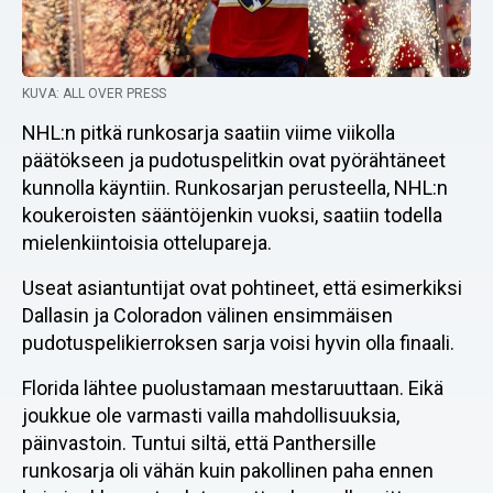
KUVA: ALL OVER PRESS
NHL:n pitkä runkosarja saatiin viime viikolla
päätökseen ja pudotuspelitkin ovat pyörähtäneet
kunnolla käyntiin. Runkosarjan perusteella, NHL:n
koukeroisten sääntöjenkin vuoksi, saatiin todella
mielenkiintoisia ottelupareja.
Useat asiantuntijat ovat pohtineet, että esimerkiksi
Dallasin ja Coloradon välinen ensimmäisen
pudotuspelikierroksen sarja voisi hyvin olla finaali.
Florida lähtee puolustamaan mestaruuttaan. Eikä
joukkue ole varmasti vailla mahdollisuuksia,
päinvastoin. Tuntui siltä, että Panthersille
runkosarja oli vähän kuin pakollinen paha ennen