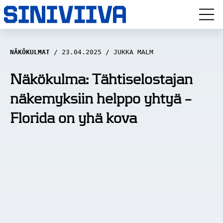
LUUVITONEN
NÄKÖKULMAT
23.04.2025
JUKKA MALM
HAASTATTELUT
Näkökulma: Tähtiselostajan
näkemyksiin helppo yhtyä –
NÄKÖKULMAT
Florida on yhä kova
ANALYYSIT
ARTIKKELIT
SPORTIVO TV