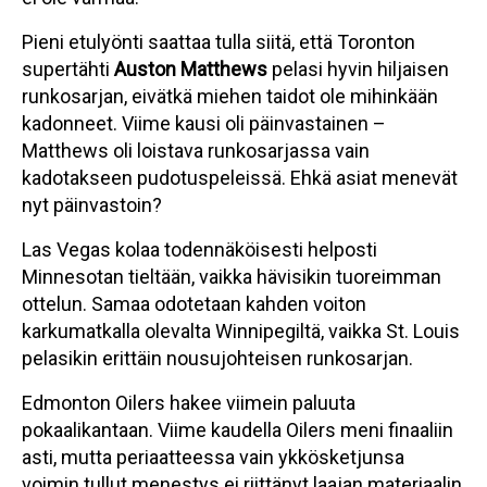
Pieni etulyönti saattaa tulla siitä, että Toronton
supertähti
Auston Matthews
pelasi hyvin hiljaisen
runkosarjan, eivätkä miehen taidot ole mihinkään
kadonneet. Viime kausi oli päinvastainen –
Matthews oli loistava runkosarjassa vain
kadotakseen pudotuspeleissä. Ehkä asiat menevät
nyt päinvastoin?
Las Vegas kolaa todennäköisesti helposti
Minnesotan tieltään, vaikka hävisikin tuoreimman
ottelun. Samaa odotetaan kahden voiton
karkumatkalla olevalta Winnipegiltä, vaikka St. Louis
pelasikin erittäin nousujohteisen runkosarjan.
Edmonton Oilers hakee viimein paluuta
pokaalikantaan. Viime kaudella Oilers meni finaaliin
asti, mutta periaatteessa vain ykkösketjunsa
voimin tullut menestys ei riittänyt laajan materiaalin