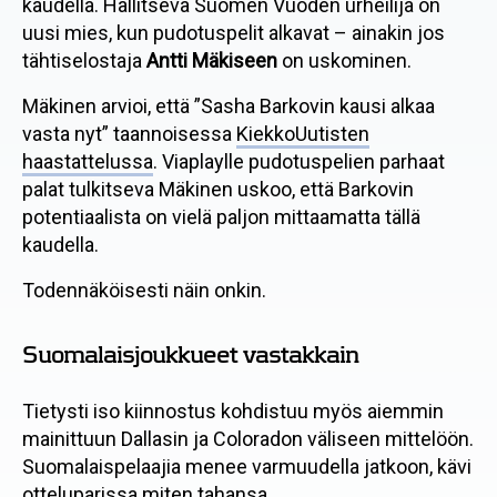
kaudella. Hallitseva Suomen Vuoden urheilija on
uusi mies, kun pudotuspelit alkavat – ainakin jos
tähtiselostaja
Antti Mäkiseen
on uskominen.
Mäkinen arvioi, että ”Sasha Barkovin kausi alkaa
vasta nyt” taannoisessa
KiekkoUutisten
haastattelussa
. Viaplaylle pudotuspelien parhaat
palat tulkitseva Mäkinen uskoo, että Barkovin
potentiaalista on vielä paljon mittaamatta tällä
kaudella.
Todennäköisesti näin onkin.
Suomalaisjoukkueet vastakkain
Tietysti iso kiinnostus kohdistuu myös aiemmin
mainittuun Dallasin ja Coloradon väliseen mittelöön.
Suomalaispelaajia menee varmuudella jatkoon, kävi
otteluparissa miten tahansa.