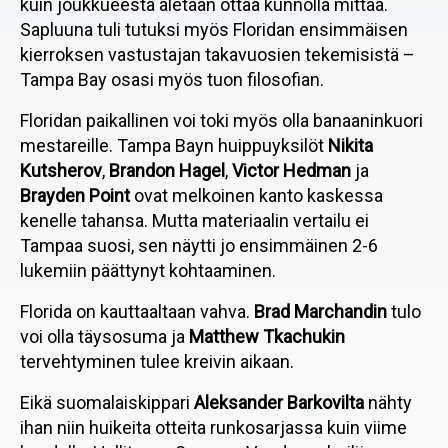
kuin joukkueesta aletaan ottaa kunnolla mittaa.
Sapluuna tuli tutuksi myös Floridan ensimmäisen
kierroksen vastustajan takavuosien tekemisistä –
Tampa Bay osasi myös tuon filosofian.
Floridan paikallinen voi toki myös olla banaaninkuori
mestareille. Tampa Bayn huippuyksilöt
Nikita
Kutsherov
,
Brandon Hagel
,
Victor Hedman
ja
Brayden Point
ovat melkoinen kanto kaskessa
kenelle tahansa. Mutta materiaalin vertailu ei
Tampaa suosi, sen näytti jo ensimmäinen 2-6
lukemiin päättynyt kohtaaminen.
Florida on kauttaaltaan vahva.
Brad Marchandin
tulo
voi olla täysosuma ja
Matthew Tkachukin
tervehtyminen tulee kreivin aikaan.
Eikä suomalaiskippari
Aleksander Barkovilta
nähty
ihan niin huikeita otteita runkosarjassa kuin viime