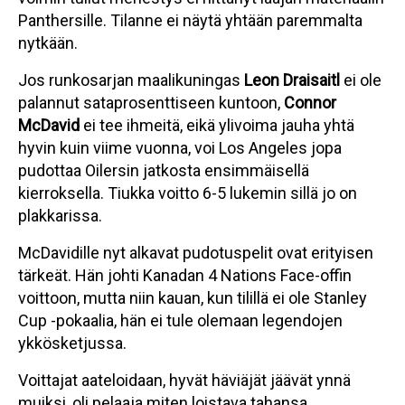
Panthersille. Tilanne ei näytä yhtään paremmalta
nytkään.
Jos runkosarjan maalikuningas
Leon Draisaitl
ei ole
palannut sataprosenttiseen kuntoon,
Connor
McDavid
ei tee ihmeitä, eikä ylivoima jauha yhtä
hyvin kuin viime vuonna, voi Los Angeles jopa
pudottaa Oilersin jatkosta ensimmäisellä
kierroksella. Tiukka voitto 6-5 lukemin sillä jo on
plakkarissa.
McDavidille nyt alkavat pudotuspelit ovat erityisen
tärkeät. Hän johti Kanadan 4 Nations Face-offin
voittoon, mutta niin kauan, kun tilillä ei ole Stanley
Cup -pokaalia, hän ei tule olemaan legendojen
ykkösketjussa.
Voittajat aateloidaan, hyvät häviäjät jäävät ynnä
muiksi, oli pelaaja miten loistava tahansa.