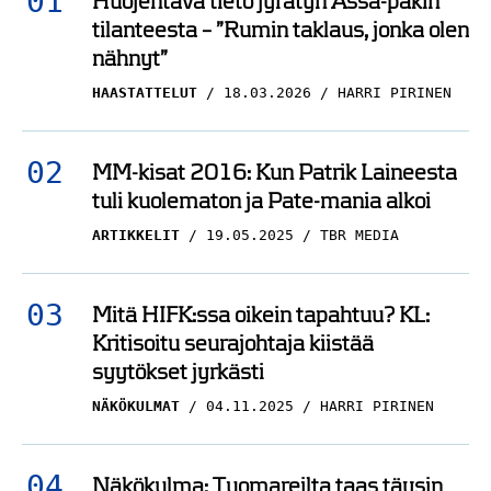
Huojentava tieto jyrätyn Ässä-pakin
tilanteesta – ”Rumin taklaus, jonka olen
nähnyt”
HAASTATTELUT
18.03.2026
HARRI PIRINEN
MM-kisat 2016: Kun Patrik Laineesta
tuli kuolematon ja Pate-mania alkoi
ARTIKKELIT
19.05.2025
TBR MEDIA
Mitä HIFK:ssa oikein tapahtuu? KL:
Kritisoitu seurajohtaja kiistää
syytökset jyrkästi
NÄKÖKULMAT
04.11.2025
HARRI PIRINEN
Näkökulma: Tuomareilta taas täysin