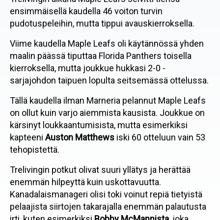
ensimmäisellä kaudella 46 voiton turvin
pudotuspeleihin, mutta tippui avauskierroksella.
Viime kaudella Maple Leafs oli käytännössä yhden
maalin päässä tiputtaa Florida Panthers toisella
kierroksella, mutta joukkue hukkasi 2-0 -
sarjajohdon taipuen lopulta seitsemässä ottelussa.
Tällä kaudella ilman Marneria pelannut Maple Leafs
on ollut kuin varjo aiemmista kausista. Joukkue on
kärsinyt loukkaantumisista, mutta esimerkiksi
kapteeni
Auston Matthews
iski 60 otteluun vain 53
tehopistettä.
Trelivingin potkut olivat suuri yllätys ja herättää
enemmän hilpeyttä kuin uskottavuutta.
Kanadalaismanageri olisi toki voinut repiä tietyistä
pelaajista siirtojen takarajalla enemmän palautusta
irti, kuten esimerkiksi
Bobby McMannista
, joka