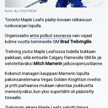
KUVA: ALL OVER PRESS
Toronto Maple Leafs päätyi kovaan ratkaisuun
runkosarjan lopulla.
Organisaatio
antoi potkut seurassa
vain vajaat
kolme vuotta toimineelle GM
Brad Trelivingille
.
Treliving joutui Maple Leafsissa todella tiukkaan
paikkaan, sillä entiselle Calgary Flamesille GM:lle jäi
selvitettäväksi
Mitch Marnerin
jatkosopimustilanne.
Kokenut manageri kauppasi Marnerin lopulta
pakonsanelemana Vegas Golden Knightsin riveihin
ja yritti parhaansa mukaan rakentaa joukkuetta
menestyväksi, kun yksi supertähti oli päästetty
toisaalle.
Trelivingin aikana Maple Leafs selvitti tiensä