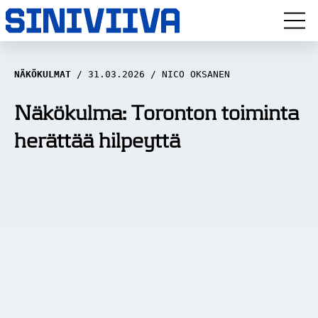
LUUVITONEN
NÄKÖKULMAT
31.03.2026
NICO OKSANEN
HAASTATTELUT
Näkökulma: Toronton toiminta
herättää hilpeyttä
NÄKÖKULMAT
ANALYYSIT
ARTIKKELIT
SPORTIVO TV