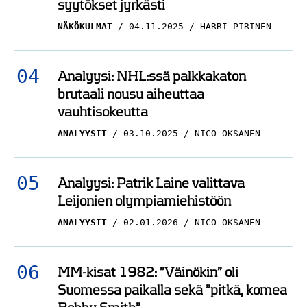
syytökset jyrkästi
NÄKÖKULMAT
04.11.2025
HARRI PIRINEN
Analyysi: NHL:ssä palkkakaton
brutaali nousu aiheuttaa
vauhtisokeutta
ANALYYSIT
03.10.2025
NICO OKSANEN
Analyysi: Patrik Laine valittava
Leijonien olympiamiehistöön
ANALYYSIT
02.01.2026
NICO OKSANEN
MM-kisat 1982: ”Väinökin” oli
Suomessa paikalla sekä ”pitkä, komea