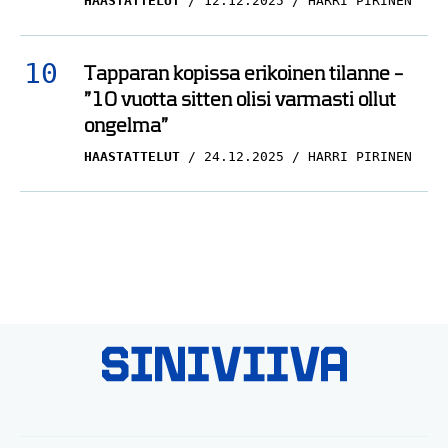
HAASTATTELUT
12.12.2025
HARRI PIRINEN
Tapparan kopissa erikoinen tilanne –
”10 vuotta sitten olisi varmasti ollut
ongelma”
HAASTATTELUT
24.12.2025
HARRI PIRINEN
© Siniviiva.fi: Jääkiekkofanien legenda jo syntyessään 2026