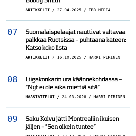
Bobby Smith”
ARTIKKELIT
27.04.2025
TBR MEDIA
Suomalaispelaajat nauttivat valtavaa
palkkaa Ruotsissa – puhtaana käteen:
Katso koko lista
ARTIKKELIT
16.10.2025
HARRI PIRINEN
Liigakonkarin ura käännekohdassa –
”Nyt ei ole aika miettiä sitä”
HAASTATTELUT
24.03.2026
HARRI PIRINEN
Saku Koivu jätti Montrealiin ikuisen
jäljen – ”Sen oikein tuntee”