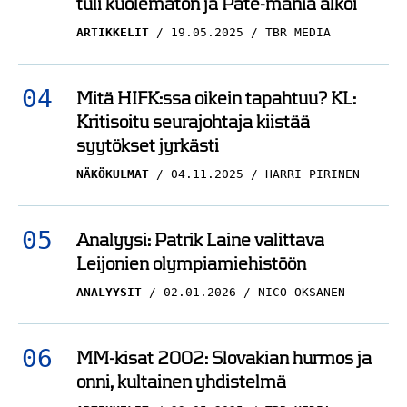
tuli kuolematon ja Pate-mania alkoi
ARTIKKELIT
19.05.2025
TBR MEDIA
Mitä HIFK:ssa oikein tapahtuu? KL:
Kritisoitu seurajohtaja kiistää
syytökset jyrkästi
NÄKÖKULMAT
04.11.2025
HARRI PIRINEN
Analyysi: Patrik Laine valittava
Leijonien olympiamiehistöön
ANALYYSIT
02.01.2026
NICO OKSANEN
MM-kisat 2002: Slovakian hurmos ja
onni, kultainen yhdistelmä