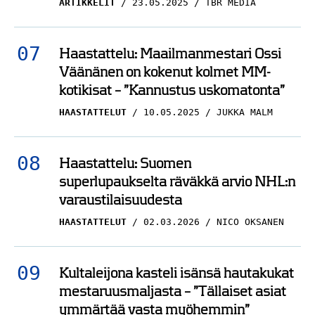
ARTIKKELIT
23.05.2025
TBR MEDIA
Haastattelu: Maailmanmestari Ossi
Väänänen on kokenut kolmet MM-
kotikisat – ”Kannustus uskomatonta”
HAASTATTELUT
10.05.2025
JUKKA MALM
Haastattelu: Suomen
superlupaukselta räväkkä arvio NHL:n
varaustilaisuudesta
HAASTATTELUT
02.03.2026
NICO OKSANEN
Kultaleijona kasteli isänsä hautakukat
mestaruusmaljasta – ”Tällaiset asiat
ymmärtää vasta myöhemmin”