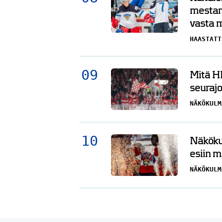
mestar
vasta 
HAASTATT
Mitä HI
seurajo
NÄKÖKULM
Näkökul
esiin m
NÄKÖKULM