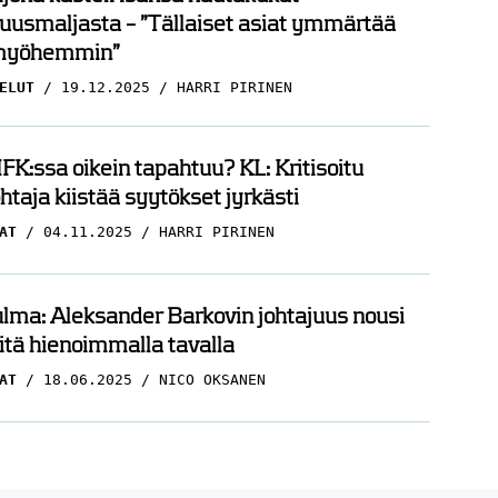
uusmaljasta – ”Tällaiset asiat ymmärtää
myöhemmin”
ELUT
19.12.2025
HARRI PIRINEN
FK:ssa oikein tapahtuu? KL: Kritisoitu
htaja kiistää syytökset jyrkästi
AT
04.11.2025
HARRI PIRINEN
ma: Aleksander Barkovin johtajuus nousi
itä hienoimmalla tavalla
AT
18.06.2025
NICO OKSANEN