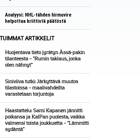
Näkökulmat
Nico Oksanen
Analyysi: NHL-tähden hirmuvire
helpottaa kriittistä päätöstä
Analyysit
Nico Oksanen
TUIMMAT ARTIKKELIT
Huojentava tieto jyrätyn Ässä-pakin
tilanteesta – ”Rumin taklaus, jonka
olen nähnyt”
Siniviiva tutki: Järkyttävä muutos
tilastoissa – maalivahdeilta
varastetaan torjuntoja
Haastattelu: Sami Kapanen jännitti
poikansa ja KalPan puolesta, vaikka
valmensi toista joukkuetta – ”Lämmitti
sydäntä”