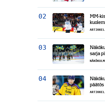
MM-kisa
kuolema
ARTIKKEL
Näkökul
sarja pi
NÄKÖKULM
Näköku
päätös 
ARTIKKEL