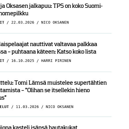
 ja Oksasen jalkapuu: TPS on koko Suomi-
 homepilkku
IT
22.03.2026
NICO OKSANEN
ispelaajat nauttivat valtavaa palkkaa
sa – puhtaana käteen: Katso koko lista
IT
16.10.2025
HARRI PIRINEN
ttelu: Tomi Lämsä muistelee supertähtien
amista – ”Olihan se itsellekin hieno
s”
ELUT
11.03.2026
NICO OKSANEN
ijona kasteli isänsä hautakukat