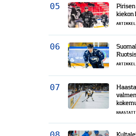
Pirisen
kiekon
ARTIKKEL
Suomala
Ruotsis
ARTIKKEL
Haasta
valment
kokemu
HAASTATT
Kultale