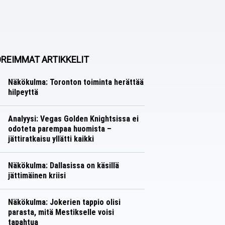
REIMMAT ARTIKKELIT
Näkökulma: Toronton toiminta herättää
hilpeyttä
Näkökulmat
Nico Oksanen
Analyysi: Vegas Golden Knightsissa ei
odoteta parempaa huomista –
jättiratkaisu yllätti kaikki
Analyysit
Nico Oksanen
Näkökulma: Dallasissa on käsillä
jättimäinen kriisi
Näkökulmat
Nico Oksanen
Näkökulma: Jokerien tappio olisi
parasta, mitä Mestikselle voisi
tapahtua