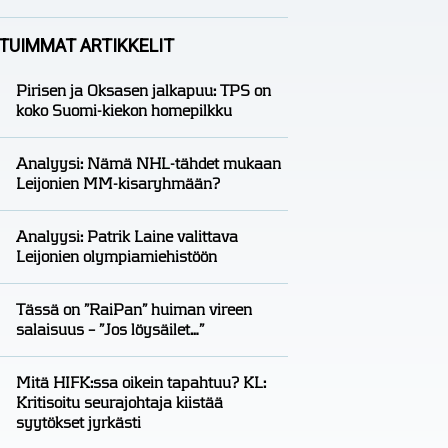
Analyysit
Nico Oksanen
TUIMMAT ARTIKKELIT
Pirisen ja Oksasen jalkapuu: TPS on
koko Suomi-kiekon homepilkku
Analyysi: Nämä NHL-tähdet mukaan
Leijonien MM-kisaryhmään?
Analyysi: Patrik Laine valittava
Leijonien olympiamiehistöön
Tässä on ”RaiPan” huiman vireen
salaisuus – ”Jos löysäilet…”
Mitä HIFK:ssa oikein tapahtuu? KL:
Kritisoitu seurajohtaja kiistää
syytökset jyrkästi