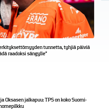
erkityksettömyyden tunnetta, tyhjiä päiviä
äädä raadoksi sängylle”
 ja Oksasen jalkapuu: TPS on koko Suomi-
 homepilkku