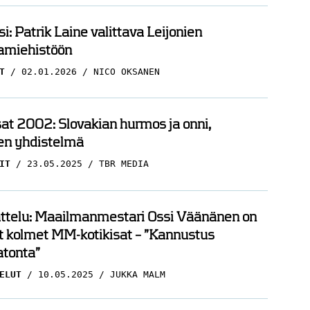
i: Patrik Laine valittava Leijonien
amiehistöön
T
02.01.2026
NICO OKSANEN
t 2002: Slovakian hurmos ja onni,
en yhdistelmä
IT
23.05.2025
TBR MEDIA
ttelu: Maailmanmestari Ossi Väänänen on
t kolmet MM-kotikisat – ”Kannustus
tonta”
ELUT
10.05.2025
JUKKA MALM