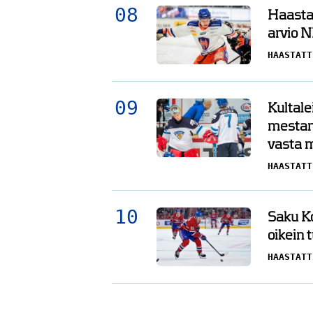
Haasta
arvio N
HAASTATT
Kultale
mestar
vasta 
HAASTATT
Saku Ko
oikein 
HAASTATT