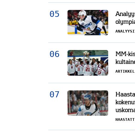
Analyys
olympi
ANALYYSI
MM-kisa
kultain
ARTIKKEL
Haasta
kokenu
uskoma
HAASTATT