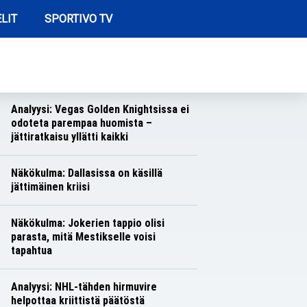
LIT
SPORTIVO TV
REIMMAT ARTIKKELIT
Näkökulma: Toronton toiminta herättää
hilpeyttä
Näkökulmat
Nico Oksanen
Analyysi: Vegas Golden Knightsissa ei
odoteta parempaa huomista –
jättiratkaisu yllätti kaikki
Analyysit
Nico Oksanen
Näkökulma: Dallasissa on käsillä
jättimäinen kriisi
Näkökulmat
Nico Oksanen
Näkökulma: Jokerien tappio olisi
parasta, mitä Mestikselle voisi
tapahtua
Näkökulmat
Nico Oksanen
Analyysi: NHL-tähden hirmuvire
helpottaa kriittistä päätöstä