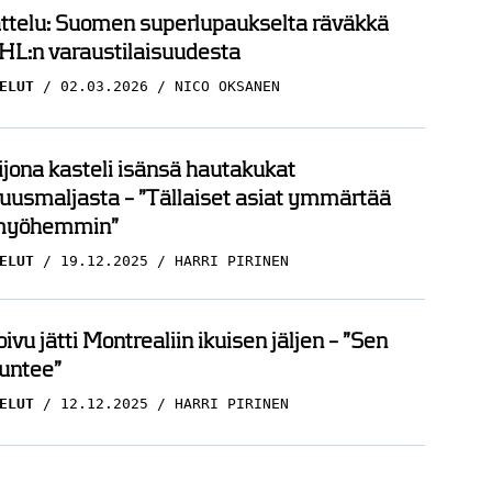
ttelu: Suomen superlupaukselta räväkkä
HL:n varaustilaisuudesta
ELUT
02.03.2026
NICO OKSANEN
ijona kasteli isänsä hautakukat
uusmaljasta – ”Tällaiset asiat ymmärtää
myöhemmin”
ELUT
19.12.2025
HARRI PIRINEN
ivu jätti Montrealiin ikuisen jäljen – ”Sen
tuntee”
ELUT
12.12.2025
HARRI PIRINEN