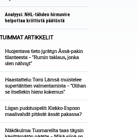
Näkökulmat
Nico Oksanen
Analyysi: NHL-tähden hirmuvire
helpottaa kriittistä päätöstä
Analyysit
Nico Oksanen
TUIMMAT ARTIKKELIT
Huojentava tieto jyrätyn Ässä-pakin
tilanteesta – ”Rumin taklaus, jonka
olen nähnyt”
Haastattelu: Tomi Lämsä muistelee
supertähtien valmentamista – ”Olihan
se itsellekin hieno kokemus”
Liigan pudotuspelit: Kiekko-Espoon
maalivahdit pitävät ässät pakassa?
Näkökulma: Tuomareilta taas täysin
käsittämätön päätös – Mikä siinä on