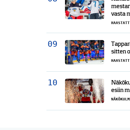
mestar
vasta 
HAASTATT
Tappara
sitten 
HAASTATT
Näkökul
esiin m
NÄKÖKULM