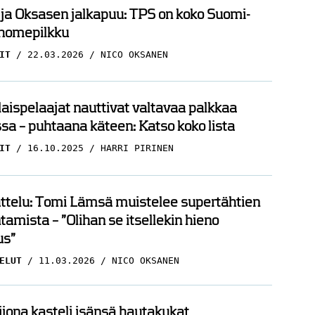
 ja Oksasen jalkapuu: TPS on koko Suomi-
 homepilkku
IT
22.03.2026
NICO OKSANEN
ispelaajat nauttivat valtavaa palkkaa
sa – puhtaana käteen: Katso koko lista
IT
16.10.2025
HARRI PIRINEN
ttelu: Tomi Lämsä muistelee supertähtien
amista – ”Olihan se itsellekin hieno
s”
ELUT
11.03.2026
NICO OKSANEN
ijona kasteli isänsä hautakukat