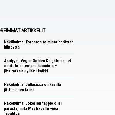
REIMMAT ARTIKKELIT
Näkökulma: Toronton toiminta herättää
hilpeyttä
Näkökulmat
Nico Oksanen
Analyysi: Vegas Golden Knightsissa ei
odoteta parempaa huomista –
jättiratkaisu yllätti kaikki
Analyysit
Nico Oksanen
Näkökulma: Dallasissa on käsillä
jättimäinen kriisi
Näkökulmat
Nico Oksanen
Näkökulma: Jokerien tappio olisi
parasta, mitä Mestikselle voisi
tapahtua