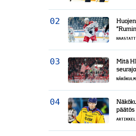
Huojent
”Rumin 
HAASTATT
Mitä HI
seurajo
NÄKÖKULM
Näköku
päätös 
ARTIKKEL