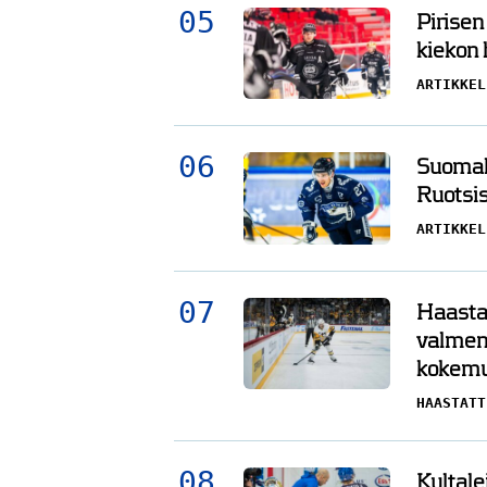
Pirisen
kiekon
ARTIKKEL
Suomala
Ruotsis
ARTIKKEL
Haasta
valment
kokemu
HAASTATT
Kultale