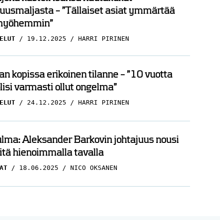
uusmaljasta – ”Tällaiset asiat ymmärtää
myöhemmin”
ELUT
19.12.2025
HARRI PIRINEN
n kopissa erikoinen tilanne – ”10 vuotta
olisi varmasti ollut ongelma”
ELUT
24.12.2025
HARRI PIRINEN
ma: Aleksander Barkovin johtajuus nousi
itä hienoimmalla tavalla
AT
18.06.2025
NICO OKSANEN