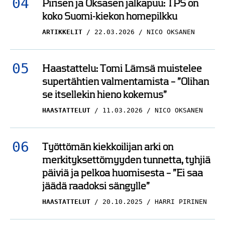
Pirisen ja Oksasen jalkapuu: TPS on
koko Suomi-kiekon homepilkku
ARTIKKELIT
22.03.2026
NICO OKSANEN
Haastattelu: Tomi Lämsä muistelee
supertähtien valmentamista – ”Olihan
se itsellekin hieno kokemus”
HAASTATTELUT
11.03.2026
NICO OKSANEN
Työttömän kiekkoilijan arki on
merkityksettömyyden tunnetta, tyhjiä
päiviä ja pelkoa huomisesta – ”Ei saa
jäädä raadoksi sängylle”
HAASTATTELUT
20.10.2025
HARRI PIRINEN