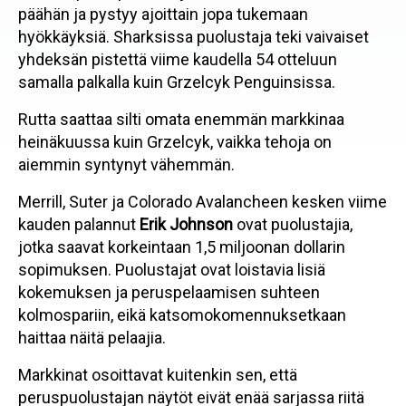
päähän ja pystyy ajoittain jopa tukemaan
hyökkäyksiä. Sharksissa puolustaja teki vaivaiset
yhdeksän pistettä viime kaudella 54 otteluun
samalla palkalla kuin Grzelcyk Penguinsissa.
Rutta saattaa silti omata enemmän markkinaa
heinäkuussa kuin Grzelcyk, vaikka tehoja on
aiemmin syntynyt vähemmän.
Merrill, Suter ja Colorado Avalancheen kesken viime
kauden palannut
Erik Johnson
ovat puolustajia,
jotka saavat korkeintaan 1,5 miljoonan dollarin
sopimuksen. Puolustajat ovat loistavia lisiä
kokemuksen ja peruspelaamisen suhteen
kolmospariin, eikä katsomokomennuksetkaan
haittaa näitä pelaajia.
Markkinat osoittavat kuitenkin sen, että
peruspuolustajan näytöt eivät enää sarjassa riitä