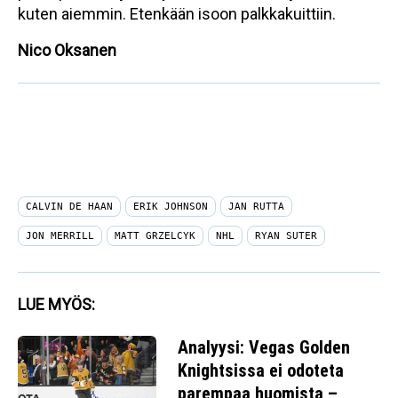
kuten aiemmin. Etenkään isoon palkkakuittiin.
Nico Oksanen
CALVIN DE HAAN
ERIK JOHNSON
JAN RUTTA
JON MERRILL
MATT GRZELCYK
NHL
RYAN SUTER
LUE MYÖS:
Analyysi: Vegas Golden
Knightsissa ei odoteta
parempaa huomista –