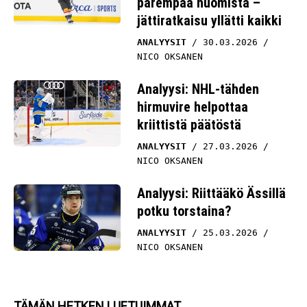
parempaa huomista –
jättiratkaisu yllätti kaikki
ANALYYSIT
30.03.2026
NICO OKSANEN
Analyysi: NHL-tähden
hirmuvire helpottaa
kriittistä päätöstä
ANALYYSIT
27.03.2026
NICO OKSANEN
Analyysi: Riittääkö Ässillä
potku torstaina?
ANALYYSIT
25.03.2026
NICO OKSANEN
TÄMÄN HETKEN LUETUIMMAT