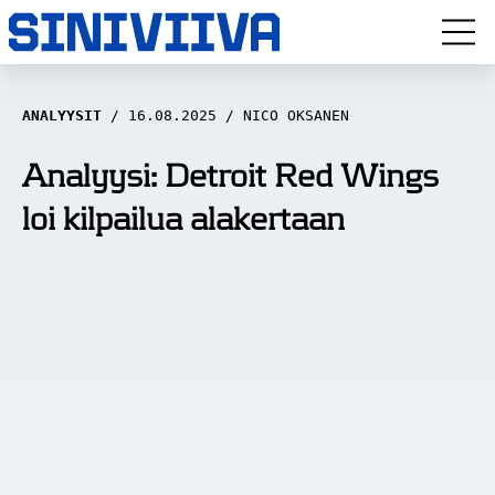
LUUVITONEN
ANALYYSIT
16.08.2025
NICO OKSANEN
HAASTATTELUT
Analyysi: Detroit Red Wings
loi kilpailua alakertaan
NÄKÖKULMAT
ANALYYSIT
ARTIKKELIT
SPORTIVO TV