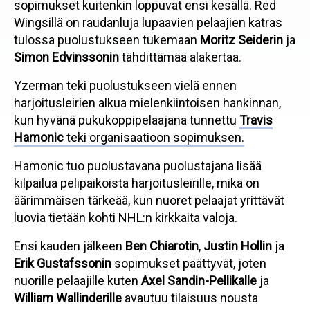
sopimukset kuitenkin loppuvat ensi kesällä. Red
Wingsillä on raudanluja lupaavien pelaajien katras
tulossa puolustukseen tukemaan
Moritz Seiderin
ja
Simon Edvinssonin
tähdittämää alakertaa.
Yzerman teki puolustukseen vielä ennen
harjoitusleirien alkua mielenkiintoisen hankinnan,
kun hyvänä pukukoppipelaajana tunnettu
Travis
Hamonic
teki organisaatioon sopimuksen.
Hamonic tuo puolustavana puolustajana lisää
kilpailua pelipaikoista harjoitusleirille, mikä on
äärimmäisen tärkeää, kun nuoret pelaajat yrittävät
luovia tietään kohti NHL:n kirkkaita valoja.
Ensi kauden jälkeen
Ben Chiarotin
,
Justin Hollin
ja
Erik Gustafssonin
sopimukset päättyvät, joten
nuorille pelaajille kuten
Axel Sandin-Pellikalle
ja
William Wallinderille
avautuu tilaisuus nousta