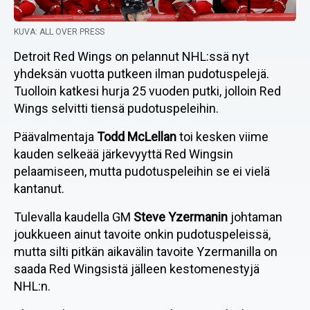
KUVA: ALL OVER PRESS
Detroit Red Wings on pelannut NHL:ssä nyt
yhdeksän vuotta putkeen ilman pudotuspelejä.
Tuolloin katkesi hurja 25 vuoden putki, jolloin Red
Wings selvitti tiensä pudotuspeleihin.
Päävalmentaja
Todd McLellan
toi kesken viime
kauden selkeää järkevyyttä Red Wingsin
pelaamiseen, mutta pudotuspeleihin se ei vielä
kantanut.
Tulevalla kaudella GM
Steve Yzermanin
johtaman
joukkueen ainut tavoite onkin pudotuspeleissä,
mutta silti pitkän aikavälin tavoite Yzermanilla on
saada Red Wingsistä jälleen kestomenestyjä
NHL:n.