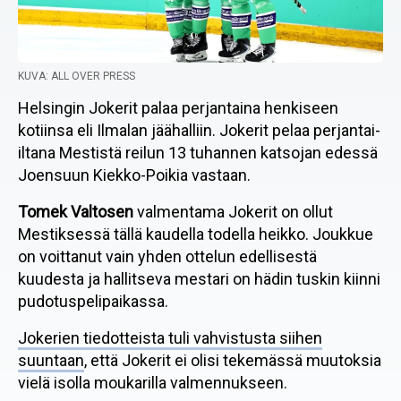
KUVA: ALL OVER PRESS
Helsingin Jokerit palaa perjantaina henkiseen
kotiinsa eli Ilmalan jäähalliin. Jokerit pelaa perjantai-
iltana Mestistä reilun 13 tuhannen katsojan edessä
Joensuun Kiekko-Poikia vastaan.
Tomek Valtosen
valmentama Jokerit on ollut
Mestiksessä tällä kaudella todella heikko. Joukkue
on voittanut vain yhden ottelun edellisestä
kuudesta ja hallitseva mestari on hädin tuskin kiinni
pudotuspelipaikassa.
Jokerien tiedotteista tuli vahvistusta siihen
suuntaan
, että Jokerit ei olisi tekemässä muutoksia
vielä isolla moukarilla valmennukseen.