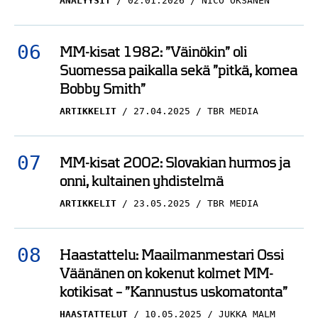
ANALYYSIT
02.01.2026
NICO OKSANEN
MM-kisat 1982: ”Väinökin” oli
Suomessa paikalla sekä ”pitkä, komea
Bobby Smith”
ARTIKKELIT
27.04.2025
TBR MEDIA
MM-kisat 2002: Slovakian hurmos ja
onni, kultainen yhdistelmä
ARTIKKELIT
23.05.2025
TBR MEDIA
Haastattelu: Maailmanmestari Ossi
Väänänen on kokenut kolmet MM-
kotikisat – ”Kannustus uskomatonta”
HAASTATTELUT
10.05.2025
JUKKA MALM