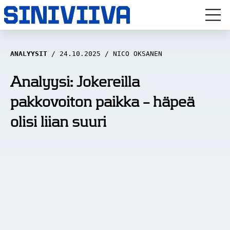
LUUVITONEN
ANALYYSIT
24.10.2025
NICO OKSANEN
HAASTATTELUT
Analyysi: Jokereilla
pakkovoiton paikka – häpeä
NÄKÖKULMAT
olisi liian suuri
ANALYYSIT
ARTIKKELIT
SPORTIVO TV