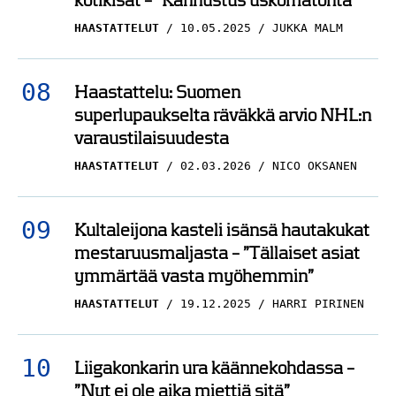
kotikisat – ”Kannustus uskomatonta”
HAASTATTELUT
10.05.2025
JUKKA MALM
Haastattelu: Suomen
superlupaukselta räväkkä arvio NHL:n
varaustilaisuudesta
HAASTATTELUT
02.03.2026
NICO OKSANEN
Kultaleijona kasteli isänsä hautakukat
mestaruusmaljasta – ”Tällaiset asiat
ymmärtää vasta myöhemmin”
HAASTATTELUT
19.12.2025
HARRI PIRINEN
Liigakonkarin ura käännekohdassa –
”Nyt ei ole aika miettiä sitä”