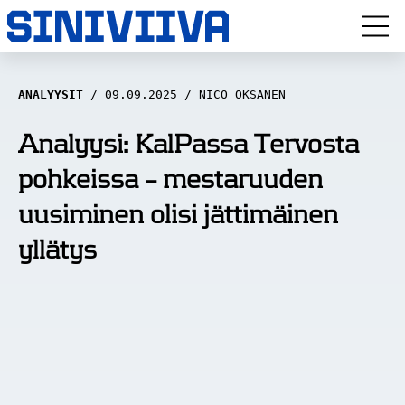
LUUVITONEN
ANALYYSIT
09.09.2025
NICO OKSANEN
HAASTATTELUT
Analyysi: KalPassa Tervosta
pohkeissa – mestaruuden
NÄKÖKULMAT
uusiminen olisi jättimäinen
ANALYYSIT
yllätys
ARTIKKELIT
SPORTIVO TV