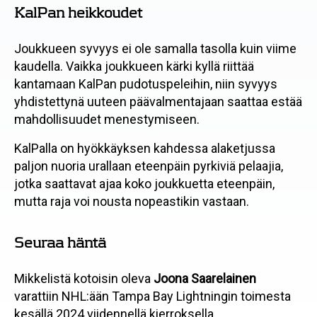
KalPan heikkoudet
Joukkueen syvyys ei ole samalla tasolla kuin viime
kaudella. Vaikka joukkueen kärki kyllä riittää
kantamaan KalPan pudotuspeleihin, niin syvyys
yhdistettynä uuteen päävalmentajaan saattaa estää
mahdollisuudet menestymiseen.
KalPalla on hyökkäyksen kahdessa alaketjussa
paljon nuoria urallaan eteenpäin pyrkiviä pelaajia,
jotka saattavat ajaa koko joukkuetta eteenpäin,
mutta raja voi nousta nopeastikin vastaan.
Seuraa häntä
Mikkelistä kotoisin oleva
Joona Saarelainen
varattiin NHL:ään Tampa Bay Lightningin toimesta
kesällä 2024 viidennellä kierroksella.