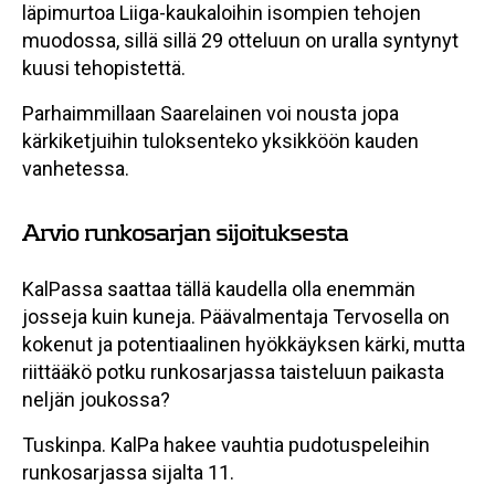
läpimurtoa Liiga-kaukaloihin isompien tehojen
muodossa, sillä sillä 29 otteluun on uralla syntynyt
kuusi tehopistettä.
Parhaimmillaan Saarelainen voi nousta jopa
kärkiketjuihin tuloksenteko yksikköön kauden
vanhetessa.
Arvio runkosarjan sijoituksesta
KalPassa saattaa tällä kaudella olla enemmän
josseja kuin kuneja. Päävalmentaja Tervosella on
kokenut ja potentiaalinen hyökkäyksen kärki, mutta
riittääkö potku runkosarjassa taisteluun paikasta
neljän joukossa?
Tuskinpa. KalPa hakee vauhtia pudotuspeleihin
runkosarjassa sijalta 11.