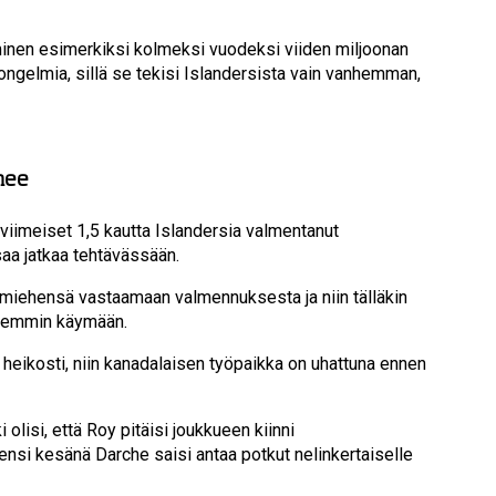
minen esimerkiksi kolmeksi vuodeksi viiden miljoonan
 ongelmia, sillä se tekisi Islandersista vain vanhemman,
nee
 viimeiset 1,5 kautta Islandersia valmentanut
saa jatkaa tehtävässään.
 miehensä vastaamaan valmennuksesta ja niin tälläkin
öhemmin käymään.
 heikosti, niin kanadalaisen työpaikka on uhattuna ennen
 olisi, että Roy pitäisi joukkueen kiinni
ensi kesänä Darche saisi antaa potkut nelinkertaiselle