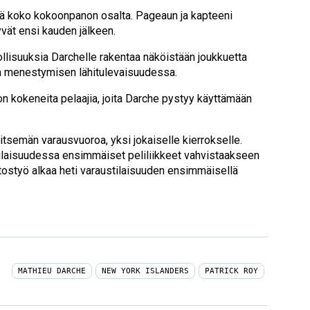
stä koko kokoonpanon osalta. Pageaun ja kapteeni
ät ensi kauden jälkeen.
ollisuuksia Darchelle rakentaa näköistään joukkuetta
a menestymisen lähitulevaisuudessa.
on kokeneita pelaajia, joita Darche pystyy käyttämään
eitsemän varausvuoroa, yksi jokaiselle kierrokselle.
tilaisuudessa ensimmäiset peliliikkeet vahvistaakseen
tostyö alkaa heti varaustilaisuuden ensimmäisellä
MATHIEU DARCHE
NEW YORK ISLANDERS
PATRICK ROY