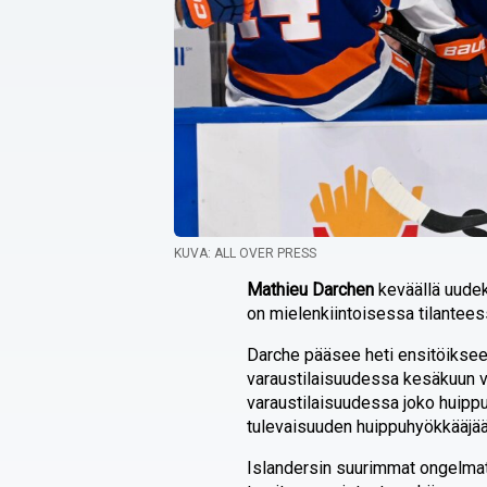
KUVA: ALL OVER PRESS
Mathieu Darchen
keväällä uude
on mielenkiintoisessa tilantees
Darche pääsee heti ensitöiks
varaustilaisuudessa kesäkuun vii
varaustilaisuudessa joko huippu
tulevaisuuden huippuhyökkääjää
Islandersin suurimmat ongelmat 