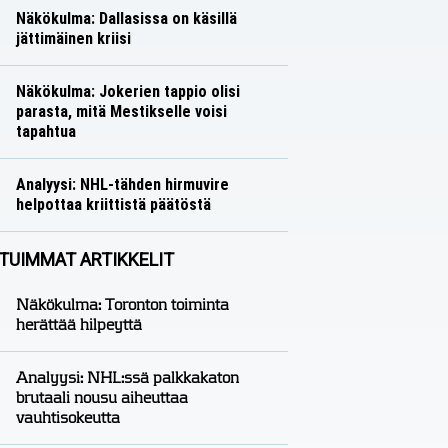
Näkökulma: Dallasissa on käsillä
jättimäinen kriisi
Näkökulmat
Nico Oksanen
Näkökulma: Jokerien tappio olisi
parasta, mitä Mestikselle voisi
tapahtua
Näkökulmat
Nico Oksanen
Analyysi: NHL-tähden hirmuvire
helpottaa kriittistä päätöstä
Analyysit
Nico Oksanen
TUIMMAT ARTIKKELIT
Näkökulma: Toronton toiminta
herättää hilpeyttä
Analyysi: NHL:ssä palkkakaton
brutaali nousu aiheuttaa
vauhtisokeutta