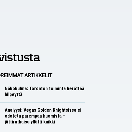
vistusta
REIMMAT ARTIKKELIT
Näkökulma: Toronton toiminta herättää
hilpeyttä
Näkökulmat
Nico Oksanen
Analyysi: Vegas Golden Knightsissa ei
odoteta parempaa huomista –
jättiratkaisu yllätti kaikki
Analyysit
Nico Oksanen