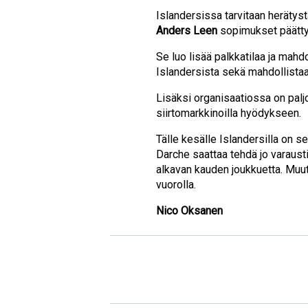
Islandersissa tarvitaan heräty
Anders Leen
sopimukset päättyv
Se luo lisää palkkatilaa ja mahd
Islandersista sekä mahdollista
Lisäksi organisaatiossa on palj
siirtomarkkinoilla hyödykseen.
Tälle kesälle Islandersilla on s
Darche saattaa tehdä jo varaus
alkavan kauden joukkuetta. Muu
vuorolla.
Nico Oksanen