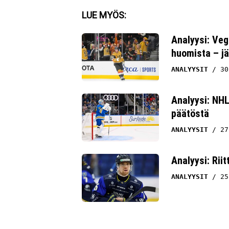
Facebook
LUE MYÖS:
Twitter
Analyysi: Ve
huomista – jät
Whatsapp
ANALYYSIT
30
Analyysi: NHL
päätöstä
ANALYYSIT
27
Analyysi: Rii
ANALYYSIT
25