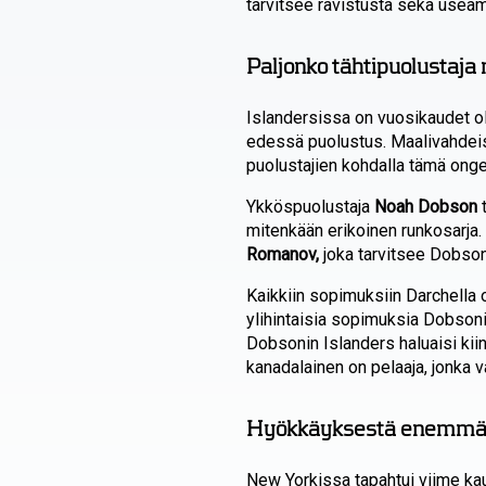
tarvitsee ravistusta sekä use
Paljonko tähtipuolustaj
Islandersissa on vuosikaudet ol
edessä puolustus. Maalivahdeis
puolustajien kohdalla tämä ong
Ykköspuolustaja
Noah Dobson
t
mitenkään erikoinen runkosarja
Romanov,
joka tarvitsee Dobson
Kaikkiin sopimuksiin Darchella o
ylihintaisia sopimuksia Dobsoni
Dobsonin Islanders haluaisi kii
kanadalainen on pelaaja, jonka 
Hyökkäyksestä enemmän i
New Yorkissa tapahtui viime kau