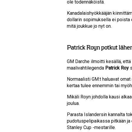
ole todennäköistä.
Kanadalaishyökkääjän kiinnittä
dollarin sopimuksella ei poista
mitä joukkue jo nyt on.
Patrick Royn potkut lähe
GM Darche ilmoitti kesällä, että
maalivahtilegenda
Patrick Roy
Normaalisti GM:t haluavat omat
kertaa tulee ennemmin tai my
Mikäli Royn johdolla kausi alkaa
joulua.
Parasta Islandersin kannalta toki
pudotuspelipaikassa pitkään ja 
Stanley Cup -mestarille.