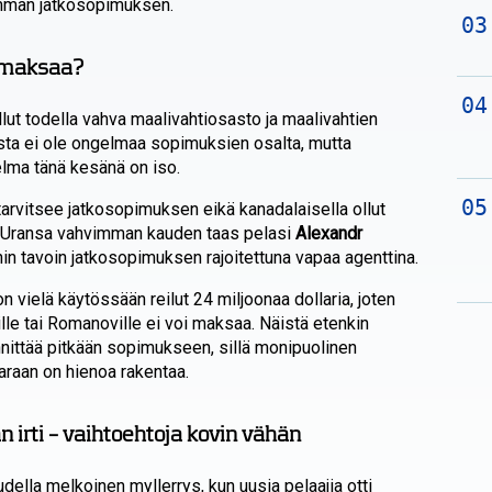
amman jatkosopimuksen.
a maksaa?
lut todella vahva maalivahtiosasto ja maalivahtien
ta ei ole ongelmaa sopimuksien osalta, mutta
elma tänä kesänä on iso.
arvitsee jatkosopimuksen eikä kanadalaisella ollut
. Uransa vahvimman kauden taas pelasi
Alexandr
in tavoin jatkosopimuksen rajoitettuna vapaa agenttina.
n vielä käytössään reilut 24 miljoonaa dollaria, joten
lle tai Romanoville ei voi maksaa. Näistä etenkin
nnittää pitkään sopimukseen, sillä monipuolinen
varaan on hienoa rakentaa.
rti – vaihtoehtoja kovin vähän
della melkoinen myllerrys, kun uusia pelaajia otti