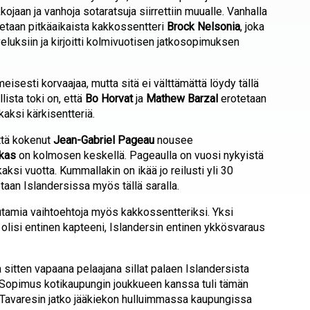
jaan ja vanhoja sotaratsuja siirrettiin muualle. Vanhalla
tetaan pitkäaikaista kakkossentteri
Brock Nelsonia
, joka
eluksiin ja kirjoitti kolmivuotisen jatkosopimuksen
isesti korvaajaa, mutta sitä ei välttämättä löydy tällä
ista toki on, että
Bo Horvat
ja
Mathew Barzal
erotetaan
kaksi kärkisentteriä.
ttä kokenut
Jean-Gabriel Pageau
nousee
ikas
on kolmosen keskellä. Pageaulla on vuosi nykyistä
 kaksi vuotta. Kummallakin on ikää jo reilusti yli 30
taan Islandersissa myös tällä saralla.
utamia vaihtoehtoja myös kakkossentteriksi. Yksi
 olisi entinen kapteeni, Islandersin entinen ykkösvaraus
 sitten vapaana pelaajana sillat palaen Islandersista
. Sopimus kotikaupungin joukkueen kanssa tuli tämän
Tavaresin jatko jääkiekon hulluimmassa kaupungissa