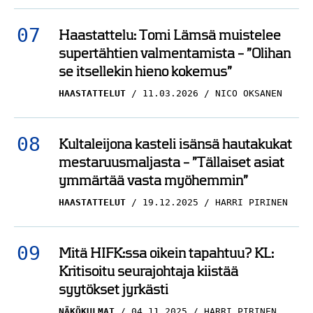
Haastattelu: Tomi Lämsä muistelee
supertähtien valmentamista – ”Olihan
se itsellekin hieno kokemus”
HAASTATTELUT
11.03.2026
NICO OKSANEN
Kultaleijona kasteli isänsä hautakukat
mestaruusmaljasta – ”Tällaiset asiat
ymmärtää vasta myöhemmin”
HAASTATTELUT
19.12.2025
HARRI PIRINEN
Mitä HIFK:ssa oikein tapahtuu? KL:
Kritisoitu seurajohtaja kiistää
syytökset jyrkästi
NÄKÖKULMAT
04.11.2025
HARRI PIRINEN