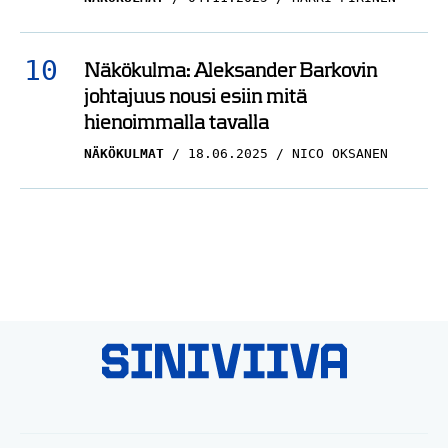
Näkökulma: Aleksander Barkovin
johtajuus nousi esiin mitä
hienoimmalla tavalla
NÄKÖKULMAT
18.06.2025
NICO OKSANEN
© Siniviiva.fi: Jääkiekkofanien legenda jo syntyessään 2026