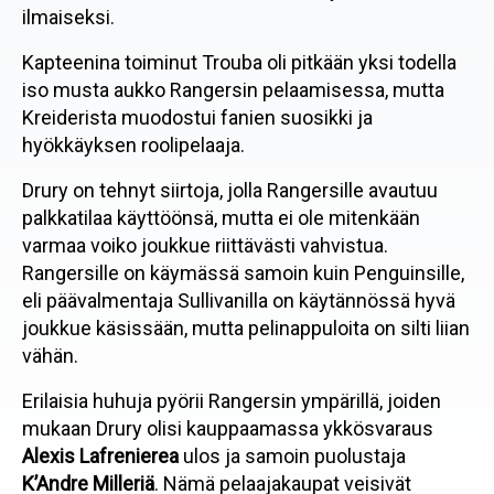
ilmaiseksi.
Kapteenina toiminut Trouba oli pitkään yksi todella
iso musta aukko Rangersin pelaamisessa, mutta
Kreiderista muodostui fanien suosikki ja
hyökkäyksen roolipelaaja.
Drury on tehnyt siirtoja, jolla Rangersille avautuu
palkkatilaa käyttöönsä, mutta ei ole mitenkään
varmaa voiko joukkue riittävästi vahvistua.
Rangersille on käymässä samoin kuin Penguinsille,
eli päävalmentaja Sullivanilla on käytännössä hyvä
joukkue käsissään, mutta pelinappuloita on silti liian
vähän.
Erilaisia huhuja pyörii Rangersin ympärillä, joiden
mukaan Drury olisi kauppaamassa ykkösvaraus
Alexis Lafrenierea
ulos ja samoin puolustaja
K’Andre Milleriä
. Nämä pelaajakaupat veisivät