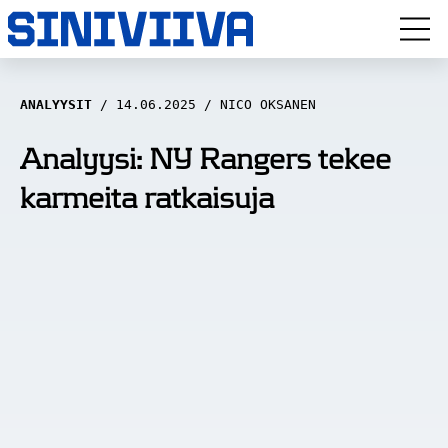
LUUVITONEN
ANALYYSIT
14.06.2025
NICO OKSANEN
HAASTATTELUT
Analyysi: NY Rangers tekee
karmeita ratkaisuja
NÄKÖKULMAT
ANALYYSIT
ARTIKKELIT
SPORTIVO TV