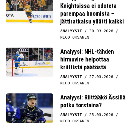
Knightsissa ei odoteta
parempaa huomista –
jättiratkaisu yllätti kaikki
ANALYYSIT
30.03.2026
NICO OKSANEN
Analyysi: NHL-tähden
hirmuvire helpottaa
kriittistä päätöstä
ANALYYSIT
27.03.2026
NICO OKSANEN
Analyysi: Riittääkö Ässillä
potku torstaina?
ANALYYSIT
25.03.2026
NICO OKSANEN