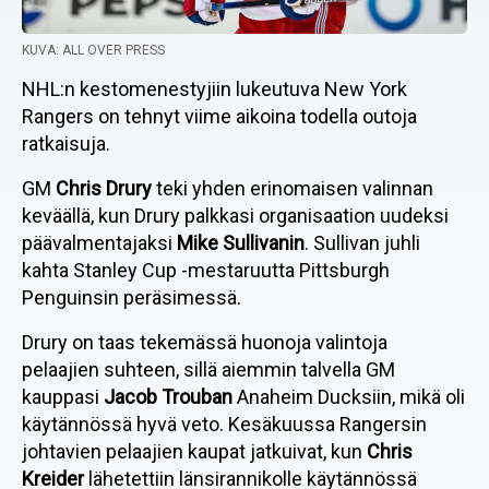
KUVA: ALL OVER PRESS
NHL:n kestomenestyjiin lukeutuva New York
Rangers on tehnyt viime aikoina todella outoja
ratkaisuja.
GM
Chris Drury
teki yhden erinomaisen valinnan
keväällä, kun Drury palkkasi organisaation uudeksi
päävalmentajaksi
Mike Sullivanin
. Sullivan juhli
kahta Stanley Cup -mestaruutta Pittsburgh
Penguinsin peräsimessä.
Drury on taas tekemässä huonoja valintoja
pelaajien suhteen, sillä aiemmin talvella GM
kauppasi
Jacob Trouban
Anaheim Ducksiin, mikä oli
käytännössä hyvä veto. Kesäkuussa Rangersin
johtavien pelaajien kaupat jatkuivat, kun
Chris
Kreider
lähetettiin länsirannikolle käytännössä