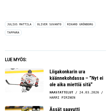
JULIUS MATTILA
OLIVER SUVANTO
RIKARD GRÖNBORG
TAPPARA
LUE MYÖS:
Liigakonkarin ura
käännekohdassa – ”Nyt ei
ole aika miettiä sitä”
HAASTATTELUT
24.03.2026
HARRI PIRINEN
Ässät saavutti
tavoitteensa – ja sai