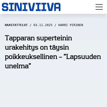
LUUVITONEN
HAASTATTELUT
03.11.2025
HARRI PIRINEN
HAASTATTELUT
Tapparan superteinin
urakehitys on täysin
NÄKÖKULMAT
poikkeuksellinen – ”Lapsuuden
ANALYYSIT
unelma”
ARTIKKELIT
SPORTIVO TV