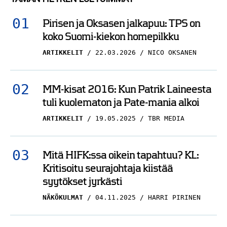
koko Suomi-kiekon homepilkku
ARTIKKELIT
22.03.2026
NICO OKSANEN
MM-kisat 2016: Kun Patrik Laineesta
tuli kuolematon ja Pate-mania alkoi
ARTIKKELIT
19.05.2025
TBR MEDIA
Mitä HIFK:ssa oikein tapahtuu? KL:
Kritisoitu seurajohtaja kiistää
syytökset jyrkästi
NÄKÖKULMAT
04.11.2025
HARRI PIRINEN
Analyysi: NHL:ssä palkkakaton
brutaali nousu aiheuttaa