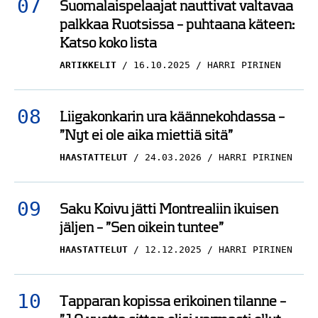
ARTIKKELIT
16.10.2025
HARRI PIRINEN
Liigakonkarin ura käännekohdassa –
”Nyt ei ole aika miettiä sitä”
HAASTATTELUT
24.03.2026
HARRI PIRINEN
Saku Koivu jätti Montrealiin ikuisen
jäljen – ”Sen oikein tuntee”
HAASTATTELUT
12.12.2025
HARRI PIRINEN
Tapparan kopissa erikoinen tilanne –
”10 vuotta sitten olisi varmasti ollut
ongelma”
HAASTATTELUT
24.12.2025
HARRI PIRINEN