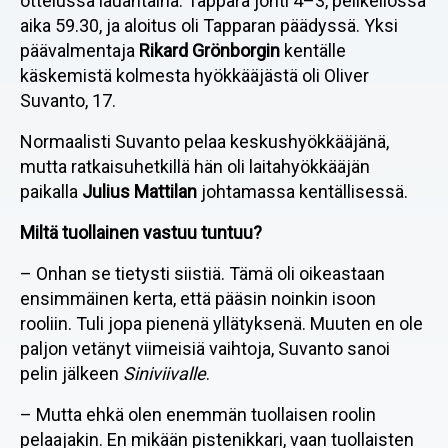
ottelussa lauantaina. Tappara johti 4–3, pelikellossa
aika 59.30, ja aloitus oli Tapparan päädyssä. Yksi
päävalmentaja
Rikard Grönborgin
kentälle
käskemistä kolmesta hyökkääjästä oli Oliver
Suvanto, 17.
Normaalisti Suvanto pelaa keskushyökkääjänä,
mutta ratkaisuhetkillä hän oli laitahyökkääjän
paikalla
Julius Mattilan
johtamassa kentällisessä.
Miltä tuollainen vastuu tuntuu?
– Onhan se tietysti siistiä. Tämä oli oikeastaan
ensimmäinen kerta, että pääsin noinkin isoon
rooliin. Tuli jopa pienenä yllätyksenä. Muuten en ole
paljon vetänyt viimeisiä vaihtoja, Suvanto sanoi
pelin jälkeen
Siniviivalle
.
– Mutta ehkä olen enemmän tuollaisen roolin
pelaajakin. En mikään pistenikkari, vaan tuollaisten