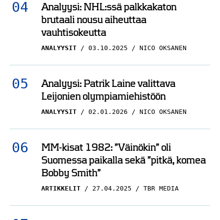
vauhtisokeutta
ANALYYSIT
03.10.2025
NICO OKSANEN
Analyysi: Patrik Laine valittava
Leijonien olympiamiehistöön
ANALYYSIT
02.01.2026
NICO OKSANEN
MM-kisat 1982: ”Väinökin” oli
Suomessa paikalla sekä ”pitkä, komea
Bobby Smith”
ARTIKKELIT
27.04.2025
TBR MEDIA
Suomalaispelaajat nauttivat valtavaa
palkkaa Ruotsissa – puhtaana käteen:
Katso koko lista