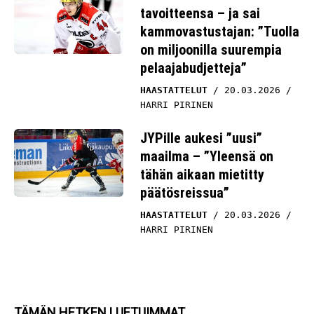
kammovastustajan: ”Tuolla
on miljoonilla suurempia
pelaajabudjetteja”
HAASTATTELUT
20.03.2026
HARRI PIRINEN
JYPille aukesi ”uusi”
maailma – ”Yleensä on
tähän aikaan mietitty
päätösreissua”
HAASTATTELUT
20.03.2026
HARRI PIRINEN
TÄMÄN HETKEN LUETUIMMAT
Pirisen ja Oksasen jalkapuu: TPS on