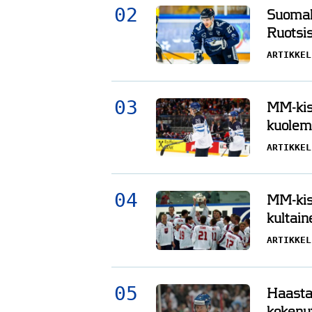
Suomala
Ruotsis
ARTIKKEL
MM-kisa
kuolema
ARTIKKEL
MM-kisa
kultain
ARTIKKEL
Haasta
kokenu