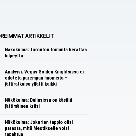
REIMMAT ARTIKKELIT
Näkökulma: Toronton toiminta herättää
hilpeyttä
Näkökulmat
Nico Oksanen
Analyysi: Vegas Golden Knightsissa ei
odoteta parempaa huomista –
jättiratkaisu yllätti kaikki
Analyysit
Nico Oksanen
Näkökulma: Dallasissa on käsillä
jättimäinen kriisi
Näkökulmat
Nico Oksanen
Näkökulma: Jokerien tappio olisi
parasta, mitä Mestikselle voisi
tapahtua