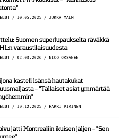
tonta”
ELUT
10.05.2025
JUKKA MALM
ttelu: Suomen superlupaukselta räväkkä
HL:n varaustilaisuudesta
ELUT
02.03.2026
NICO OKSANEN
ijona kasteli isänsä hautakukat
uusmaljasta – ”Tällaiset asiat ymmärtää
myöhemmin”
ELUT
19.12.2025
HARRI PIRINEN
ivu jätti Montrealiin ikuisen jäljen – ”Sen
tuntee”