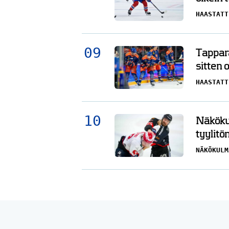
HAASTATT
Tappara
sitten 
HAASTATT
Näkökul
tyylitö
NÄKÖKULM