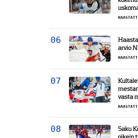
uskoma
HAASTATT
Haasta
arvio N
HAASTATT
Kultale
mestar
vasta 
HAASTATT
Saku Ko
oikein 