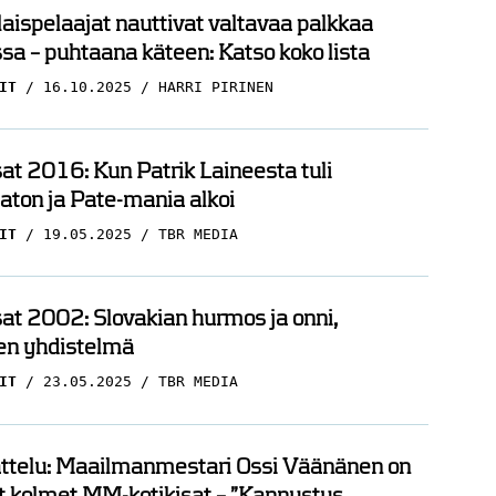
ispelaajat nauttivat valtavaa palkkaa
sa – puhtaana käteen: Katso koko lista
IT
16.10.2025
HARRI PIRINEN
t 2016: Kun Patrik Laineesta tuli
ton ja Pate-mania alkoi
IT
19.05.2025
TBR MEDIA
t 2002: Slovakian hurmos ja onni,
en yhdistelmä
IT
23.05.2025
TBR MEDIA
ttelu: Maailmanmestari Ossi Väänänen on
t kolmet MM-kotikisat – ”Kannustus