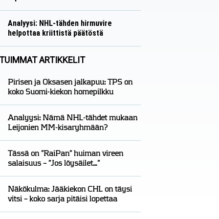
Näkökulmat
Nico Oksanen
Analyysi: NHL-tähden hirmuvire
helpottaa kriittistä päätöstä
Analyysit
Nico Oksanen
TUIMMAT ARTIKKELIT
Pirisen ja Oksasen jalkapuu: TPS on
koko Suomi-kiekon homepilkku
Analyysi: Nämä NHL-tähdet mukaan
Leijonien MM-kisaryhmään?
Tässä on ”RaiPan” huiman vireen
salaisuus – ”Jos löysäilet…”
Näkökulma: Jääkiekon CHL on täysi
vitsi – koko sarja pitäisi lopettaa