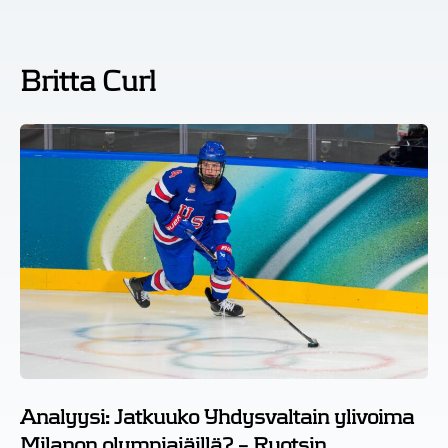
Britta Curl
Analyysi: Jatkuuko Yhdysvaltain ylivoima
Milanon olympiajäillä? – Ruotsin