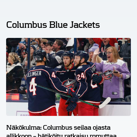
Columbus Blue Jackets
Näkökulma: Columbus seilaa ojasta
allikkoon – hätiköity ratkaisu romuttaa