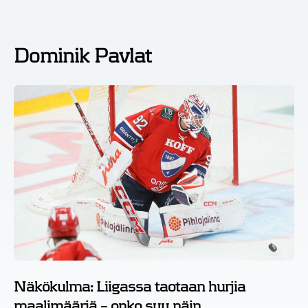
Dominik Pavlat
Näkökulma: Liigassa taotaan hurjia
maalimääriä – onko syy näin