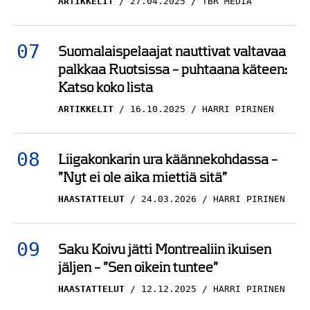
ARTIKKELIT
27.04.2025
TBR MEDIA
Suomalaispelaajat nauttivat valtavaa
palkkaa Ruotsissa – puhtaana käteen:
Katso koko lista
ARTIKKELIT
16.10.2025
HARRI PIRINEN
Liigakonkarin ura käännekohdassa –
”Nyt ei ole aika miettiä sitä”
HAASTATTELUT
24.03.2026
HARRI PIRINEN
Saku Koivu jätti Montrealiin ikuisen
jäljen – ”Sen oikein tuntee”
HAASTATTELUT
12.12.2025
HARRI PIRINEN