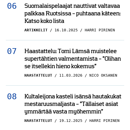
Suomalaispelaajat nauttivat valtavaa
palkkaa Ruotsissa – puhtaana käteen:
Katso koko lista
ARTIKKELIT
16.10.2025
HARRI PIRINEN
Haastattelu: Tomi Lämsä muistelee
supertähtien valmentamista – ”Olihan
se itsellekin hieno kokemus”
HAASTATTELUT
11.03.2026
NICO OKSANEN
Kultaleijona kasteli isänsä hautakukat
mestaruusmaljasta – ”Tällaiset asiat
ymmärtää vasta myöhemmin”
HAASTATTELUT
19.12.2025
HARRI PIRINEN