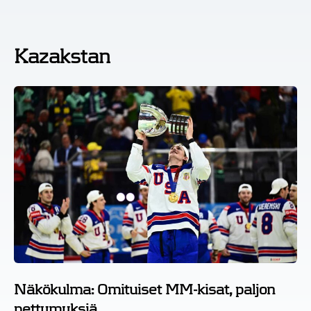
Kazakstan
Näkökulma: Omituiset MM-kisat, paljon
pettymyksiä