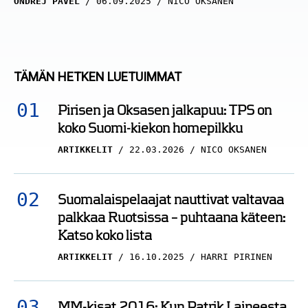
ONDREJ PAVEL
06.09.2025
NICO OKSANEN
TÄMÄN HETKEN LUETUIMMAT
Pirisen ja Oksasen jalkapuu: TPS on
koko Suomi-kiekon homepilkku
ARTIKKELIT
22.03.2026
NICO OKSANEN
Suomalaispelaajat nauttivat valtavaa
palkkaa Ruotsissa – puhtaana käteen:
Katso koko lista
ARTIKKELIT
16.10.2025
HARRI PIRINEN
MM-kisat 2016: Kun Patrik Laineesta