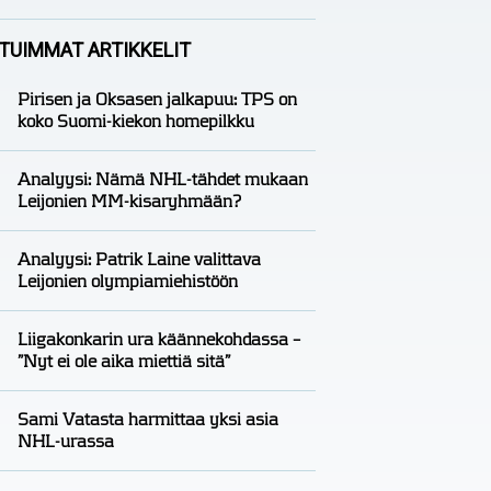
Analyysit
Nico Oksanen
TUIMMAT ARTIKKELIT
Pirisen ja Oksasen jalkapuu: TPS on
koko Suomi-kiekon homepilkku
Analyysi: Nämä NHL-tähdet mukaan
Leijonien MM-kisaryhmään?
Analyysi: Patrik Laine valittava
Leijonien olympiamiehistöön
Liigakonkarin ura käännekohdassa –
”Nyt ei ole aika miettiä sitä”
Sami Vatasta harmittaa yksi asia
NHL-urassa