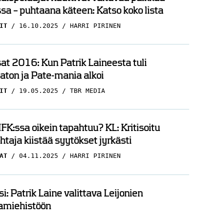
sa – puhtaana käteen: Katso koko lista
IT
16.10.2025
HARRI PIRINEN
t 2016: Kun Patrik Laineesta tuli
ton ja Pate-mania alkoi
IT
19.05.2025
TBR MEDIA
FK:ssa oikein tapahtuu? KL: Kritisoitu
htaja kiistää syytökset jyrkästi
AT
04.11.2025
HARRI PIRINEN
i: Patrik Laine valittava Leijonien
amiehistöön