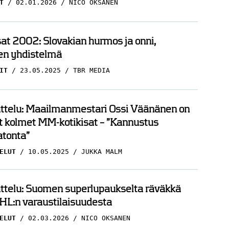
T
02.01.2026
NICO OKSANEN
t 2002: Slovakian hurmos ja onni,
en yhdistelmä
IT
23.05.2025
TBR MEDIA
ttelu: Maailmanmestari Ossi Väänänen on
t kolmet MM-kotikisat – ”Kannustus
tonta”
ELUT
10.05.2025
JUKKA MALM
ttelu: Suomen superlupaukselta räväkkä
HL:n varaustilaisuudesta
ELUT
02.03.2026
NICO OKSANEN