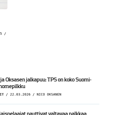
5
 ja Oksasen jalkapuu: TPS on koko Suomi-
 homepilkku
IT
22.03.2026
NICO OKSANEN
ispelaajat nauttivat valtavaa palkkaa