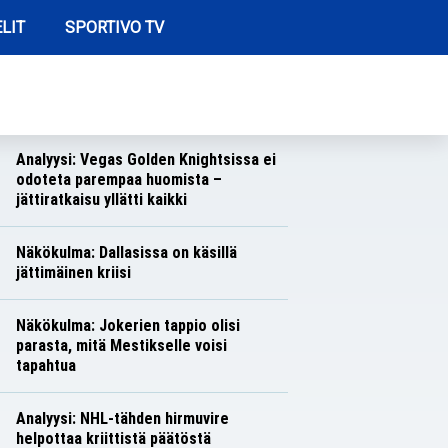
LIT
SPORTIVO TV
REIMMAT ARTIKKELIT
Näkökulma: Toronton toiminta herättää
hilpeyttä
Näkökulmat
Nico Oksanen
Analyysi: Vegas Golden Knightsissa ei
odoteta parempaa huomista –
jättiratkaisu yllätti kaikki
Analyysit
Nico Oksanen
Näkökulma: Dallasissa on käsillä
jättimäinen kriisi
Näkökulmat
Nico Oksanen
Näkökulma: Jokerien tappio olisi
parasta, mitä Mestikselle voisi
tapahtua
Näkökulmat
Nico Oksanen
Analyysi: NHL-tähden hirmuvire
helpottaa kriittistä päätöstä