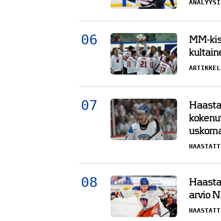
ANALYYSI
MM-kisa
kultain
ARTIKKEL
Haasta
kokenu
uskoma
HAASTATT
Haasta
arvio N
HAASTATT