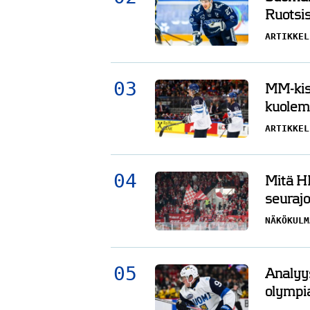
Ruotsis
ARTIKKEL
MM-kisa
kuolema
ARTIKKEL
Mitä HI
seurajo
NÄKÖKULM
Analyys
olympi