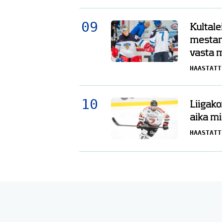
Kultale
mestar
vasta 
HAASTATT
Liigako
aika mi
HAASTATT