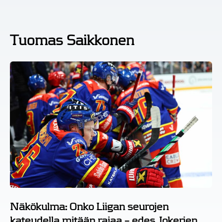
Tuomas Saikkonen
Näkökulma: Onko Liigan seurojen
kateudella mitään rajaa – edes Jokerien