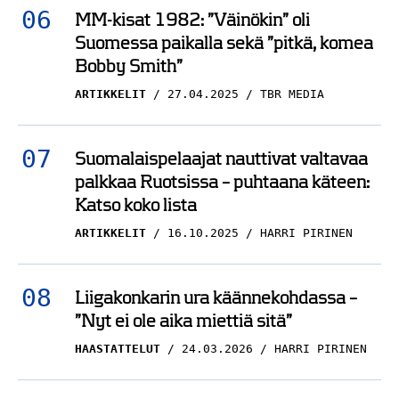
MM-kisat 1982: ”Väinökin” oli
Suomessa paikalla sekä ”pitkä, komea
Bobby Smith”
ARTIKKELIT
27.04.2025
TBR MEDIA
Suomalaispelaajat nauttivat valtavaa
palkkaa Ruotsissa – puhtaana käteen:
Katso koko lista
ARTIKKELIT
16.10.2025
HARRI PIRINEN
Liigakonkarin ura käännekohdassa –
”Nyt ei ole aika miettiä sitä”
HAASTATTELUT
24.03.2026
HARRI PIRINEN