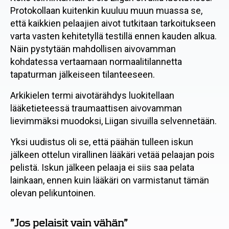
Protokollaan kuitenkin kuuluu muun muassa se,
että kaikkien pelaajien aivot tutkitaan tarkoitukseen
varta vasten kehitetyllä testillä ennen kauden alkua.
Näin pystytään mahdollisen aivovamman
kohdatessa vertaamaan normaalitilannetta
tapaturman jälkeiseen tilanteeseen.
Arkikielen termi aivotärähdys luokitellaan
lääketieteessä traumaattisen aivovamman
lievimmäksi muodoksi, Liigan sivuilla selvennetään.
Yksi uudistus oli se, että päähän tulleen iskun
jälkeen ottelun virallinen lääkäri vetää pelaajan pois
pelistä. Iskun jälkeen pelaaja ei siis saa pelata
lainkaan, ennen kuin lääkäri on varmistanut tämän
olevan pelikuntoinen.
”Jos pelaisit vain vähän”