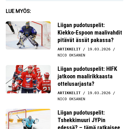
LUE MYÖS:
Liigan pudotuspelit:
Kiekko-Espoon maalivahdit
pitävät ässät pakassa?
ARTIKKELIT
19.03.2026
NICO OKSANEN
Liigan pudotuspelit: HIFK
jatkoon maalirikkaasta
ottelusarjasta?
ARTIKKELIT
19.03.2026
NICO OKSANEN
Liigan pudotuspelit:
Tshekkimuuri JYPin
edessä? – tämä ratkaisee