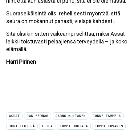
niin, että kun asiasta ei puhu, sitä ei ole olemassa.
Suoraselkäisintä olisi rehellisesti myöntää, että
seura on mokannut pahasti, vieläpä kahdesti.
Sitä olisikin sitten vaikeampi selittää, miksi Ässät
leikkii toistuvasti pelaajiensa terveydellä – ja koko
elämällä.
Harri Pirinen
ÄSSÄT
JAN BEDNAR
JARNO KULTANEN
JONNE TAMMELA
JORI LEHTERÄ
LIIGA
TOMMI HUHTALA
TOMMI KOVANEN