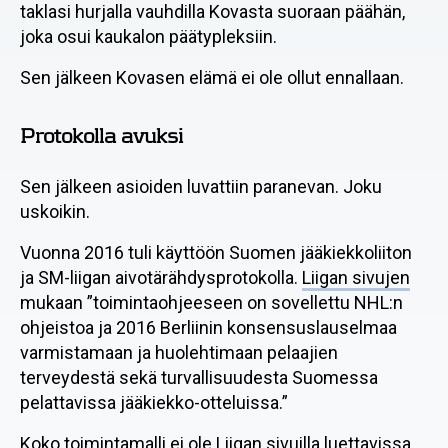
taklasi hurjalla vauhdilla Kovasta suoraan päähän,
joka osui kaukalon päätypleksiin.
Sen jälkeen Kovasen elämä ei ole ollut ennallaan.
Protokolla avuksi
Sen jälkeen asioiden luvattiin paranevan. Joku
uskoikin.
Vuonna 2016 tuli käyttöön Suomen jääkiekkoliiton
ja SM-liigan aivotärähdysprotokolla.
Liigan sivujen
mukaan ”toimintaohjeeseen on sovellettu NHL:n
ohjeistoa ja 2016 Berliinin konsensuslauselmaa
varmistamaan ja huolehtimaan pelaajien
terveydestä sekä turvallisuudesta Suomessa
pelattavissa jääkiekko-otteluissa.”
Koko toimintamalli ei ole Liigan sivuilla luettavissa.