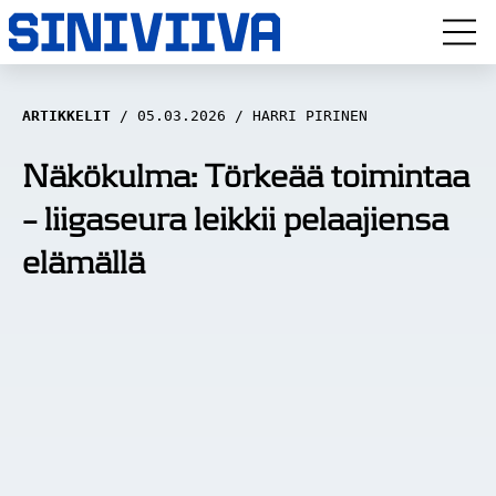
LUUVITONEN
ARTIKKELIT
05.03.2026
HARRI PIRINEN
HAASTATTELUT
Näkökulma: Törkeää toimintaa
– liigaseura leikkii pelaajiensa
NÄKÖKULMAT
elämällä
ANALYYSIT
ARTIKKELIT
SPORTIVO TV