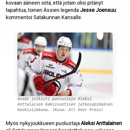
kovaan ääneen siitä, että jotain olisi pitänyt
tapahtua, toinen Ässien legenda
Jesse Joensuu
kommentoi Satakunnan Kansalle.
Ässät julkisti puolustaja Aleksi
Anttalaisen kaksivuotisen jatkosopimuksen
keskiviikkona. (Kuva: All Over Press)
Myös nykyjoukkueen puolustaja
Aleksi Anttalainen