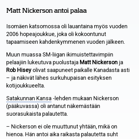
Matt Nickerson antoi palaa
Isomäen katsomossa oli lauantaina myös vuoden
2006 hopeajoukkue, joka oli kokoontunut
tapaamiseen kahdenkymmenen vuoden jälkeen.
Muun muassa SM-liigan ikimuistettavimpiin
pelaajiin lukeutuva puolustaja
Matt Nickerson
ja
Rob Hisey
olivat saapuneet paikalle Kanadasta asti
– ja näkivät lähes surkuhupaisan esityksen
kotijoukkueelta.
Satakunnan Kansa
-lehden mukaan Nickerson
(pääkuvassa) oli antanut näkemästään
suorasukaista palautetta.
– Nickerson ei ole muuttunut yhtään, mikä on
hienoa. Hän antoi aika raikasta palautetta suht