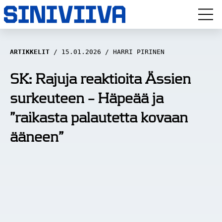
LUUVITONEN
ARTIKKELIT
15.01.2026
HARRI PIRINEN
HAASTATTELUT
SK: Rajuja reaktioita Ässien
surkeuteen – Häpeää ja
NÄKÖKULMAT
”raikasta palautetta kovaan
ANALYYSIT
ääneen”
ARTIKKELIT
SPORTIVO TV