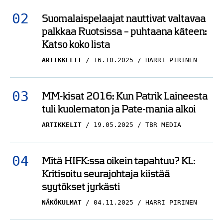
Suomalaispelaajat nauttivat valtavaa
palkkaa Ruotsissa – puhtaana käteen:
Katso koko lista
ARTIKKELIT
16.10.2025
HARRI PIRINEN
MM-kisat 2016: Kun Patrik Laineesta
tuli kuolematon ja Pate-mania alkoi
ARTIKKELIT
19.05.2025
TBR MEDIA
Mitä HIFK:ssa oikein tapahtuu? KL:
Kritisoitu seurajohtaja kiistää
syytökset jyrkästi
NÄKÖKULMAT
04.11.2025
HARRI PIRINEN
Analyysi: Patrik Laine valittava