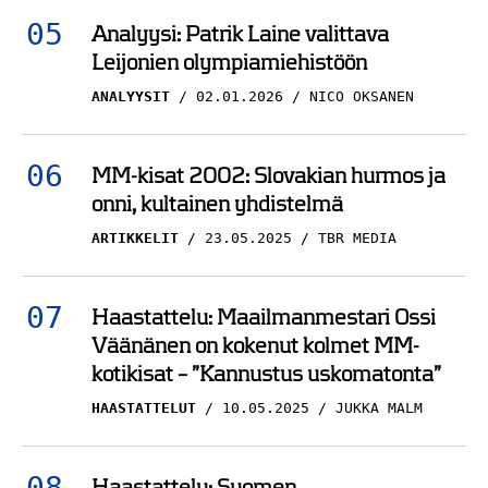
Leijonien olympiamiehistöön
ANALYYSIT
02.01.2026
NICO OKSANEN
MM-kisat 2002: Slovakian hurmos ja
onni, kultainen yhdistelmä
ARTIKKELIT
23.05.2025
TBR MEDIA
Haastattelu: Maailmanmestari Ossi
Väänänen on kokenut kolmet MM-
kotikisat – ”Kannustus uskomatonta”
HAASTATTELUT
10.05.2025
JUKKA MALM
Haastattelu: Suomen
superlupaukselta räväkkä arvio NHL:n