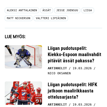
ALEKSI ANTTALAINEN
ÄSSÄT
JESSE JOENSUU
LIIGA
MATT NICKERSON
VALTTERI LIPIÄINEN
LUE MYÖS:
Liigan pudotuspelit:
Kiekko-Espoon maalivahdit
pitävät ässät pakassa?
ARTIKKELIT
19.03.2026
NICO OKSANEN
Liigan pudotuspelit: HIFK
jatkoon maalirikkaasta
ottelusarjasta?
ARTIKKELIT
19.03.2026