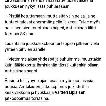
oli Satakunnan Kansan haastattelussa vaikeana
joukkueen nykytilasta puhuessaan.
– Pistää ketuttamaan, mutta sitä vain pelaa, ja ne
tunteet tulevat enemmän pelin jälkeen. Tulee myös
sellainen pienimuotoinen häpeä, Anttalainen tilitti
torstain SK:ssa.
Lauantaina joukkue kokoontui tappion jälkeen vielä
yhteen pihvien äärelle.
– Vietimme aikaa yhdessä ja puhuimme, muustakin
kuin jääkiekosta. Ihmisiähän tässä kuitenkin ollaan,
Anttalainen sanoi.
Ässistä tuli lyhyen ajan sisään myös positiivisia
uutisia. Anttalaisen jatkosopimus julkistettiin
keskiviikkona ja hyökkääjä
Valtteri Lipiäisen
jatkosopimus torstaina
.