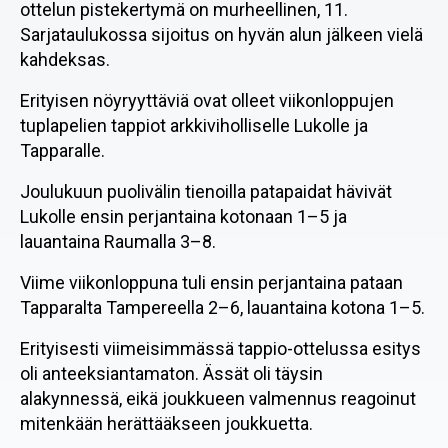
ottelun pistekertymä on murheellinen, 11.
Sarjataulukossa sijoitus on hyvän alun jälkeen vielä
kahdeksas.
Erityisen nöyryyttäviä ovat olleet viikonloppujen
tuplapelien tappiot arkkiviholliselle Lukolle ja
Tapparalle.
Joulukuun puolivälin tienoilla patapaidat hävivät
Lukolle ensin perjantaina kotonaan 1–5 ja
lauantaina Raumalla 3–8.
Viime viikonloppuna tuli ensin perjantaina pataan
Tapparalta Tampereella 2–6, lauantaina kotona 1–5.
Erityisesti viimeisimmässä tappio-ottelussa esitys
oli anteeksiantamaton. Ässät oli täysin
alakynnessä, eikä joukkueen valmennus reagoinut
mitenkään herättääkseen joukkuetta.