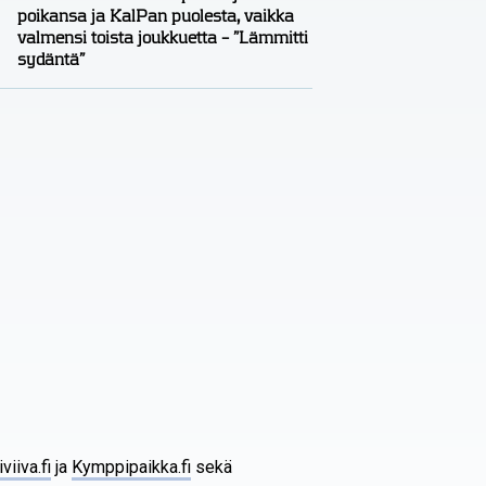
poikansa ja KalPan puolesta, vaikka
valmensi toista joukkuetta – ”Lämmitti
sydäntä”
iviiva.fi
ja
Kymppipaikka.fi
sekä