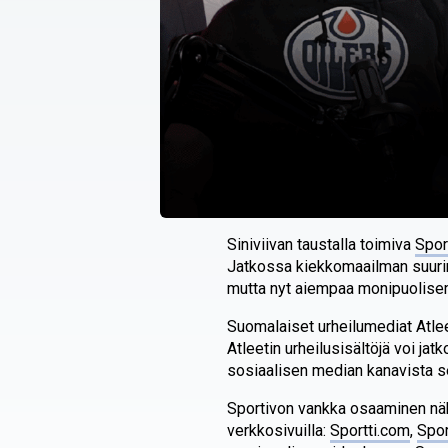
Siniviivan taustalla toimiva
Spor
Jatkossa kiekkomaailman suuri
mutta nyt aiempaa monipuolis
Suomalaiset urheilumediat Atleet
Atleetin urheilusisältöjä voi ja
sosiaalisen median kanavista se
Sportivon vankka osaaminen näky
verkkosivuilla:
Sportti.com
,
Spor