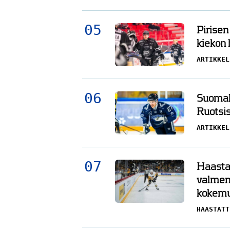
Pirisen
kiekon
ARTIKKEL
Suomala
Ruotsis
ARTIKKEL
Haasta
valment
kokemu
HAASTATT