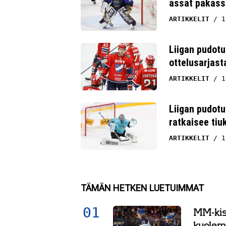
ässät pakass
Whatsapp
ARTIKKELIT
1
Liigan pudotu
ottelusarjast
ARTIKKELIT
1
Liigan pudot
ratkaisee tiu
ARTIKKELIT
1
TÄMÄN HETKEN LUETUIMMAT
MM-kisa
kuolema