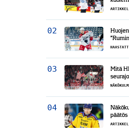
ARTIKKEL
Huojent
”Rumin 
HAASTATT
Mitä HI
seurajo
NÄKÖKULM
Näköku
päätös 
ARTIKKEL