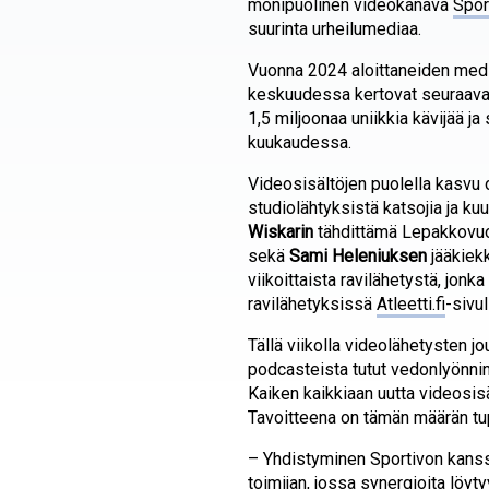
monipuolinen videokanava
Spor
suurinta urheilumediaa.
Vuonna 2024 aloittaneiden medi
keskuudessa kertovat seuraavat 
1,5 miljoonaa uniikkia kävijää 
kuukaudessa.
Videosisältöjen puolella kasvu
studiolähtyksistä katsojia ja kuu
Wiskarin
tähdittämä Lepakkovu
sekä
Sami Heleniuksen
jääkiek
viikoittaista ravilähetystä, jonk
ravilähetyksissä
Atleetti.fi
-sivul
Tällä viikolla videolähetysten j
podcasteista tutut vedonlyönnin
Kaiken kaikkiaan uutta videosisä
Tavoitteena on tämän määrän tu
– Yhdistyminen Sportivon kans
toimijan, jossa synergioita löyt