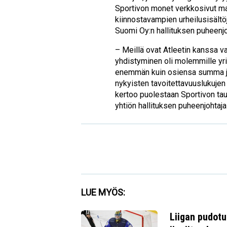
Sportivon monet verkkosivut mah
kiinnostavampien urheilusisältö
Suomi Oy:n hallituksen puheenjo
– Meillä ovat Atleetin kanssa va
yhdistyminen oli molemmille yrit
enemmän kuin osiensa summa ja 
nykyisten tavoitettavuuslukuje
kertoo puolestaan Sportivon ta
yhtiön hallituksen puheenjohtaj
Facebook
LUE MYÖS:
Twitter
Liigan pudotu