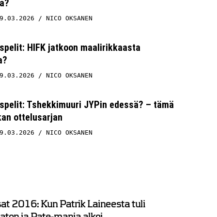
a?
9.03.2026
NICO OKSANEN
spelit: HIFK jatkoon maalirikkaasta
a?
9.03.2026
NICO OKSANEN
uspelit: Tshekkimuuri JYPin edessä? – tämä
kan ottelusarjan
9.03.2026
NICO OKSANEN
t 2016: Kun Patrik Laineesta tuli
ton ja Pate-mania alkoi