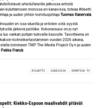
dollistavat urheilufaneille jatkossa entistä
jen kuluttamisen monissa eri kanavissa, toteaa Atleetti
htaja ja uuden yhtiön toimitusjohtaja
Tuomas Kanervala
.
hvuudet eri osa-alueilla ja eritoten siitä syystä
yksille järkevä peliliike. Kokonaisuus on jo nyt
luo vankan pohjan tulevalle kasvulle. Tavoitteena on
n kaksin-kolminkertaistaminen vuoden 2026 aikana,
ustalla toimineen TMP The Media Project Oy:n ja uuden
a
Pekka Franck
.
ATLEETTI
SINIVIIVA
SPORTIVO TV
spelit: Kiekko-Espoon maalivahdit pitävät