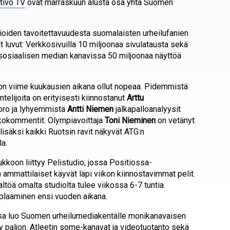
tivo TV
ovat marraskuun alusta osa yhtä Suomen
oiden tavoitettavuudesta suomalaisten urheilufanien
luvut: Verkkosivuilla 10 miljoonaa sivulatausta sekä
ja sosiaalisen median kanavissa 50 miljoonaa näyttöä
 on viime kuukausien aikana ollut nopeaa. Pidemmistä
ntelijoita on erityisesti kiinnostanut
Arttu
oro ja lyhyemmistä
Antti Niemen
jalkapalloanalyysit
kokommentit. Olympiavoittaja
Toni Nieminen
on vetänyt
a lisäksi kaikki Ruotsin ravit näkyvät ATG:n
la.
oukkoon liittyy Pelistudio, jossa Positiossa-
 ammattilaiset käyvät läpi viikon kiinnostavimmat pelit.
ltöä omalta studiolta tulee viikossa 6-7 tuntia.
plaaminen ensi vuoden aikana.
sa luo Suomen urheilumediakentälle monikanavaisen
yy paljon. Atleetin some-kanavat ja videotuotanto sekä