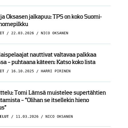
 ja Oksasen jalkapuu: TPS on koko Suomi-
 homepilkku
IT
22.03.2026
NICO OKSANEN
ispelaajat nauttivat valtavaa palkkaa
sa – puhtaana käteen: Katso koko lista
IT
16.10.2025
HARRI PIRINEN
ttelu: Tomi Lämsä muistelee supertähtien
amista – ”Olihan se itsellekin hieno
s”
ELUT
11.03.2026
NICO OKSANEN