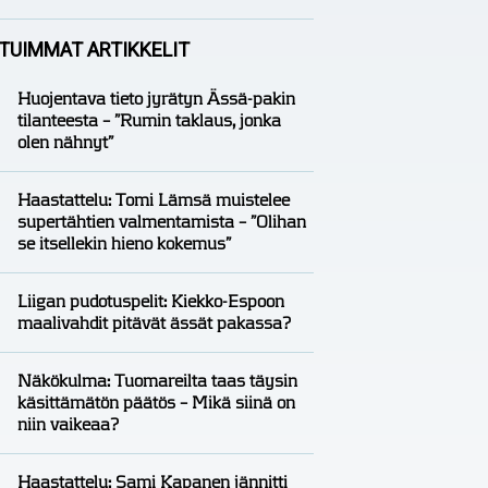
Analyysit
Nico Oksanen
TUIMMAT ARTIKKELIT
Huojentava tieto jyrätyn Ässä-pakin
tilanteesta – ”Rumin taklaus, jonka
olen nähnyt”
Haastattelu: Tomi Lämsä muistelee
supertähtien valmentamista – ”Olihan
se itsellekin hieno kokemus”
Liigan pudotuspelit: Kiekko-Espoon
maalivahdit pitävät ässät pakassa?
Näkökulma: Tuomareilta taas täysin
käsittämätön päätös – Mikä siinä on
niin vaikeaa?
Haastattelu: Sami Kapanen jännitti