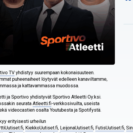
tivo TV
yhdistyy suurempaan kokonaisuuteen.
mmat puheenaiheet löytyvät edelleen kanaviltamme,
emmassa ja kattavammassa muodossa.
ti ja Sportivo yhdistyvät Sportivo Atleetti Oy:ksi.
tkossakin seurata
Atleetti.fi
-verkkosivuilta, useista
kä videocastien osalta Youtubesta ja Spotifystä.
y erityisesti urheilun
ttiUutiset.fi
,
KiekkoUutiset.fi
,
LeijonaUutiset.fi
,
FutisUutiset.fi
,
Sin