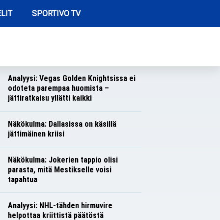
LIT
SPORTIVO TV
REIMMAT ARTIKKELIT
Näkökulma: Toronton toiminta herättää
hilpeyttä
Näkökulmat
Nico Oksanen
Analyysi: Vegas Golden Knightsissa ei
odoteta parempaa huomista –
jättiratkaisu yllätti kaikki
Analyysit
Nico Oksanen
Näkökulma: Dallasissa on käsillä
jättimäinen kriisi
Näkökulmat
Nico Oksanen
Näkökulma: Jokerien tappio olisi
parasta, mitä Mestikselle voisi
tapahtua
Näkökulmat
Nico Oksanen
Analyysi: NHL-tähden hirmuvire
helpottaa kriittistä päätöstä