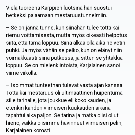
Vielä tuoreena Kärppien luotsina hän suostui
hetkeksi palaamaan mestaruustunnelmiin.
– Se on jännä tunne, kun siinähän tulee totta kai
riemu voittamisesta, mutta myös oikeasti helpotus
siitä, että tämä loppuu. Siinä alkaa olla aika helvetin
puhki. Ja myös vähän se pelko, kun on elänyt niin
voimakkaasti siinä putkessa, ja sitten se yhtäkkiä
loppuu. Se on mielenkiintoista, Karjalainen sanoi
viime viikolla.
– Isoimmat tunteethan tulevat vasta ajan kanssa.
Totta kai mestaruus oli ultimaattinen huipentuma
sille tarinalle, jota joukkue eli koko kauden, ja
etenkin kahden viimeisen kuukauden aikana
tapahtui aika paljon. Se tarina ja matka olisi ollut
hieno, vaikka olisimme hävinneet viimeisen pelin,
Karjalainen korosti.