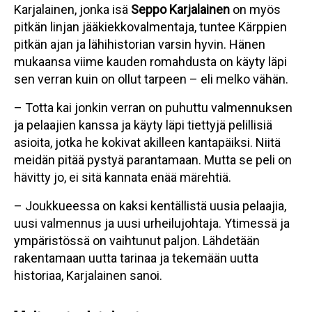
Karjalainen, jonka isä
Seppo Karjalainen
on myös
pitkän linjan jääkiekkovalmentaja, tuntee Kärppien
pitkän ajan ja lähihistorian varsin hyvin. Hänen
mukaansa viime kauden romahdusta on käyty läpi
sen verran kuin on ollut tarpeen – eli melko vähän.
– Totta kai jonkin verran on puhuttu valmennuksen
ja pelaajien kanssa ja käyty läpi tiettyjä pelillisiä
asioita, jotka he kokivat akilleen kantapäiksi. Niitä
meidän pitää pystyä parantamaan. Mutta se peli on
hävitty jo, ei sitä kannata enää märehtiä.
– Joukkueessa on kaksi kentällistä uusia pelaajia,
uusi valmennus ja uusi urheilujohtaja. Ytimessä ja
ympäristössä on vaihtunut paljon. Lähdetään
rakentamaan uutta tarinaa ja tekemään uutta
historiaa, Karjalainen sanoi.