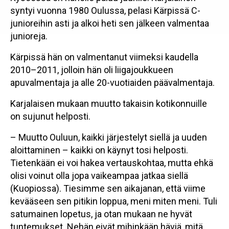
syntyi vuonna 1980 Oulussa, pelasi Kärpissä C-
junioreihin asti ja alkoi heti sen jälkeen valmentaa
junioreja.
Kärpissä hän on valmentanut viimeksi kaudella
2010–2011, jolloin hän oli liigajoukkueen
apuvalmentaja ja alle 20-vuotiaiden päävalmentaja.
Karjalaisen mukaan muutto takaisin kotikonnuille
on sujunut helposti.
– Muutto Ouluun, kaikki järjestelyt siellä ja uuden
aloittaminen – kaikki on käynyt tosi helposti.
Tietenkään ei voi hakea vertauskohtaa, mutta ehkä
olisi voinut olla jopa vaikeampaa jatkaa siellä
(Kuopiossa). Tiesimme sen aikajanan, että viime
kevääseen sen pitikin loppua, meni miten meni. Tuli
satumainen lopetus, ja otan mukaan ne hyvät
tuntemukset. Nehän eivät mihinkään häviä, mitä