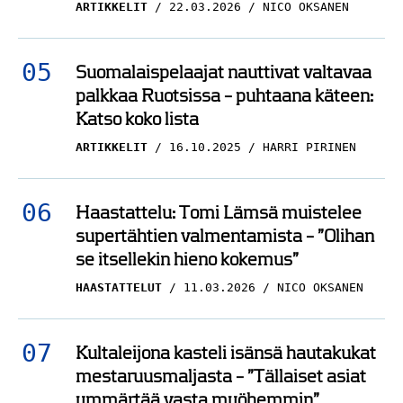
Suomalaispelaajat nauttivat valtavaa
palkkaa Ruotsissa – puhtaana käteen:
Katso koko lista
ARTIKKELIT
16.10.2025
HARRI PIRINEN
Haastattelu: Tomi Lämsä muistelee
supertähtien valmentamista – ”Olihan
se itsellekin hieno kokemus”
HAASTATTELUT
11.03.2026
NICO OKSANEN
Kultaleijona kasteli isänsä hautakukat
mestaruusmaljasta – ”Tällaiset asiat
ymmärtää vasta myöhemmin”
HAASTATTELUT
19.12.2025
HARRI PIRINEN