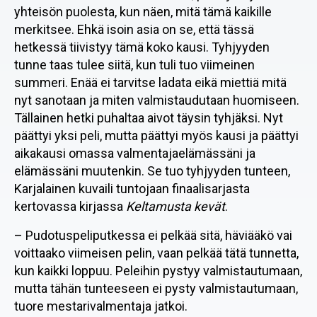
yhteisön puolesta, kun näen, mitä tämä kaikille
merkitsee. Ehkä isoin asia on se, että tässä
hetkessä tiivistyy tämä koko kausi. Tyhjyyden
tunne taas tulee siitä, kun tuli tuo viimeinen
summeri. Enää ei tarvitse ladata eikä miettiä mitä
nyt sanotaan ja miten valmistaudutaan huomiseen.
Tällainen hetki puhaltaa aivot täysin tyhjäksi. Nyt
päättyi yksi peli, mutta päättyi myös kausi ja päättyi
aikakausi omassa valmentajaelämässäni ja
elämässäni muutenkin. Se tuo tyhjyyden tunteen,
Karjalainen kuvaili tuntojaan finaalisarjasta
kertovassa kirjassa
Keltamusta kevät
.
– Pudotuspeliputkessa ei pelkää sitä, häviääkö vai
voittaako viimeisen pelin, vaan pelkää tätä tunnetta,
kun kaikki loppuu. Peleihin pystyy valmistautumaan,
mutta tähän tunteeseen ei pysty valmistautumaan,
tuore mestarivalmentaja jatkoi.