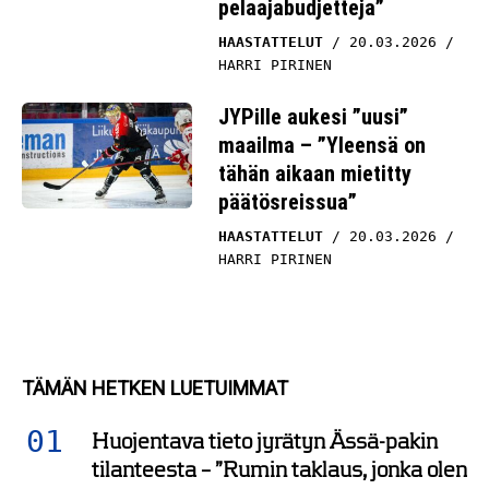
HAASTATTELUT
20.03.2026
HARRI PIRINEN
JYPille aukesi ”uusi”
maailma – ”Yleensä on
tähän aikaan mietitty
päätösreissua”
HAASTATTELUT
20.03.2026
HARRI PIRINEN
TÄMÄN HETKEN LUETUIMMAT
Huojentava tieto jyrätyn Ässä-pakin
tilanteesta – ”Rumin taklaus, jonka olen
nähnyt”
HAASTATTELUT
18.03.2026
HARRI PIRINEN