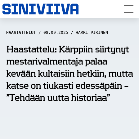
LUUVITONEN
HAASTATTELUT
08.09.2025
HARRI PIRINEN
HAASTATTELUT
Haastattelu: Kärppiin siirtynyt
mestarivalmentaja palaa
NÄKÖKULMAT
kevään kultaisiin hetkiin, mutta
ANALYYSIT
katse on tiukasti edessäpäin –
ARTIKKELIT
”Tehdään uutta historiaa”
SPORTIVO TV