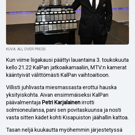
KUVA: ALL OVER PRESS
Kun viime liigakausi päättyi lauantaina 3. toukokuuta
kello 21.22 KalPan jatkoaikamaaliin, MTV:n kamerat
kääntyivät välittömästi KalPan vaihtoaitioon.
Villisti juhlivasta miesmassasta erottui hauska
yksityiskohta. Aivan ensimmäiseksi KalPan
päävalmentaja
Petri Karjalainen
irrotti
solmioneulansa, pani sen povitaskuunsa ja nosti
vasta sitten kädet kohti Kisapuiston jäähallin kattoa.
Tasan neljä kuukautta myöhemmin järjestetyssä