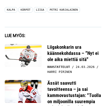
KALPA
KÄRPÄT
LIIGA
PETRI KARJALAINEN
LUE MYÖS:
Liigakonkarin ura
käännekohdassa – ”Nyt ei
ole aika miettiä sitä”
HAASTATTELUT
24.03.2026
HARRI PIRINEN
Ässät saavutti
tavoitteensa – ja sai
kammovastustajan: ”Tuolla
on miljoonilla suurempia
pelaajabudjetteja”