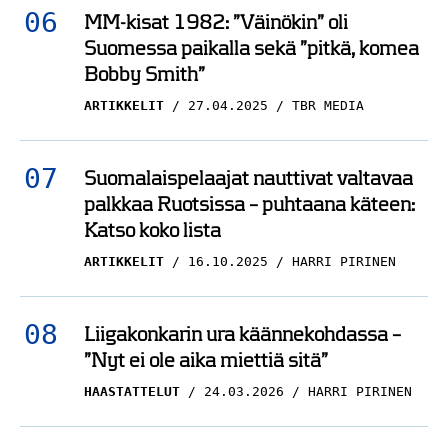
MM-kisat 1982: ”Väinökin” oli
Suomessa paikalla sekä ”pitkä, komea
Bobby Smith”
ARTIKKELIT
27.04.2025
TBR MEDIA
Suomalaispelaajat nauttivat valtavaa
palkkaa Ruotsissa – puhtaana käteen:
Katso koko lista
ARTIKKELIT
16.10.2025
HARRI PIRINEN
Liigakonkarin ura käännekohdassa –
”Nyt ei ole aika miettiä sitä”
HAASTATTELUT
24.03.2026
HARRI PIRINEN