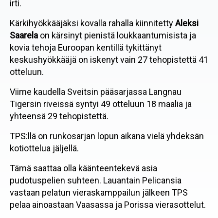
irti.
Kärkihyökkääjäksi kovalla rahalla kiinnitetty
Aleksi
Saarela
on kärsinyt pienistä loukkaantumisista ja
kovia tehoja Euroopan kentillä tykittänyt
keskushyökkääjä on iskenyt vain 27 tehopistettä 41
otteluun.
Viime kaudella Sveitsin pääsarjassa Langnau
Tigersin riveissä syntyi 49 otteluun 18 maalia ja
yhteensä 29 tehopistettä.
TPS:llä on runkosarjan lopun aikana vielä yhdeksän
kotiottelua jäljellä.
Tämä saattaa olla käänteentekevä asia
pudotuspelien suhteen. Lauantain Pelicansia
vastaan pelatun vieraskamppailun jälkeen TPS
pelaa ainoastaan Vaasassa ja Porissa vierasottelut.