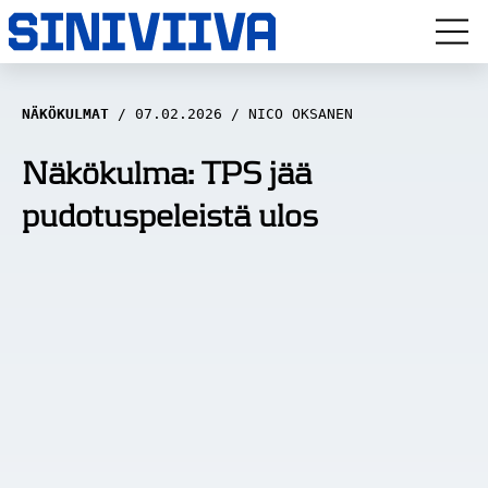
LUUVITONEN
NÄKÖKULMAT
07.02.2026
NICO OKSANEN
HAASTATTELUT
Näkökulma: TPS jää
pudotuspeleistä ulos
NÄKÖKULMAT
ANALYYSIT
ARTIKKELIT
SPORTIVO TV