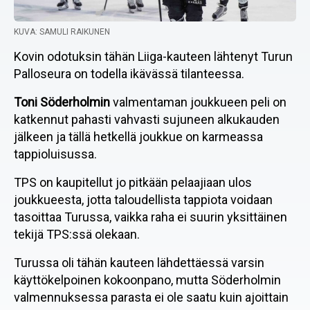
KUVA: SAMULI RAIKUNEN
Kovin odotuksin tähän Liiga-kauteen lähtenyt Turun
Palloseura on todella ikävässä tilanteessa.
Toni Söderholmin
valmentaman joukkueen peli on
katkennut pahasti vahvasti sujuneen alkukauden
jälkeen ja tällä hetkellä joukkue on karmeassa
tappioluisussa.
TPS on kaupitellut jo pitkään pelaajiaan ulos
joukkueesta, jotta taloudellista tappiota voidaan
tasoittaa Turussa, vaikka raha ei suurin yksittäinen
tekijä TPS:ssä olekaan.
Turussa oli tähän kauteen lähdettäessä varsin
käyttökelpoinen kokoonpano, mutta Söderholmin
valmennuksessa parasta ei ole saatu kuin ajoittain