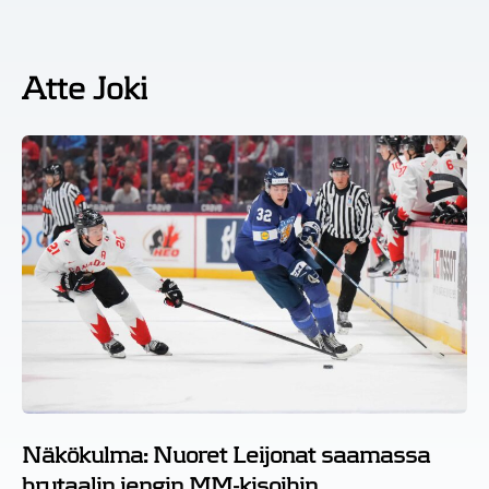
Atte Joki
Näkökulma: Nuoret Leijonat saamassa
brutaalin jengin MM-kisoihin