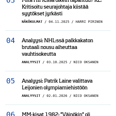
Mitä HIFK:ssa oikein tapahtuu? KL:
Kritisoitu seurajohtaja kiistää
syytökset jyrkästi
NÄKÖKULMAT
04.11.2025
HARRI PIRINEN
Analyysi: NHL:ssä palkkakaton
brutaali nousu aiheuttaa
vauhtisokeutta
ANALYYSIT
03.10.2025
NICO OKSANEN
Analyysi: Patrik Laine valittava
Leijonien olympiamiehistöön
ANALYYSIT
02.01.2026
NICO OKSANEN
MM-kisat 1982: ”Väinökin” oli