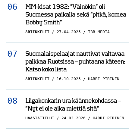
MM-kisat 1982: ”Väinökin” oli
Suomessa paikalla sekä ”pitkä, komea
Bobby Smith”
ARTIKKELIT
27.04.2025
TBR MEDIA
Suomalaispelaajat nauttivat valtavaa
palkkaa Ruotsissa – puhtaana käteen:
Katso koko lista
ARTIKKELIT
16.10.2025
HARRI PIRINEN
Liigakonkarin ura käännekohdassa –
”Nyt ei ole aika miettiä sitä”
HAASTATTELUT
24.03.2026
HARRI PIRINEN