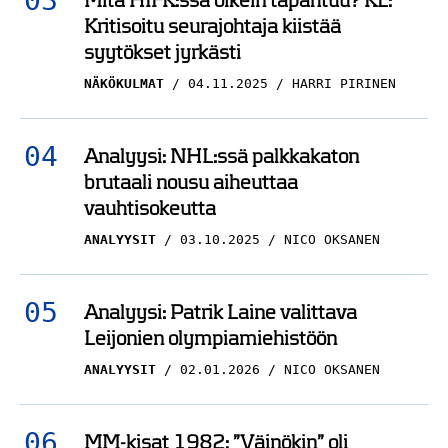
Mitä HIFK:ssa oikein tapahtuu? KL:
Kritisoitu seurajohtaja kiistää
syytökset jyrkästi
NÄKÖKULMAT
04.11.2025
HARRI PIRINEN
Analyysi: NHL:ssä palkkakaton
brutaali nousu aiheuttaa
vauhtisokeutta
ANALYYSIT
03.10.2025
NICO OKSANEN
Analyysi: Patrik Laine valittava
Leijonien olympiamiehistöön
ANALYYSIT
02.01.2026
NICO OKSANEN
MM-kisat 1982: ”Väinökin” oli