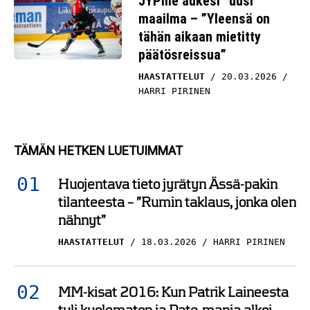
JYPille aukesi ”uusi”
maailma – ”Yleensä on
tähän aikaan mietitty
päätösreissua”
HAASTATTELUT
20.03.2026
HARRI PIRINEN
TÄMÄN HETKEN LUETUIMMAT
Huojentava tieto jyrätyn Ässä-pakin
tilanteesta – ”Rumin taklaus, jonka olen
nähnyt”
HAASTATTELUT
18.03.2026
HARRI PIRINEN
MM-kisat 2016: Kun Patrik Laineesta