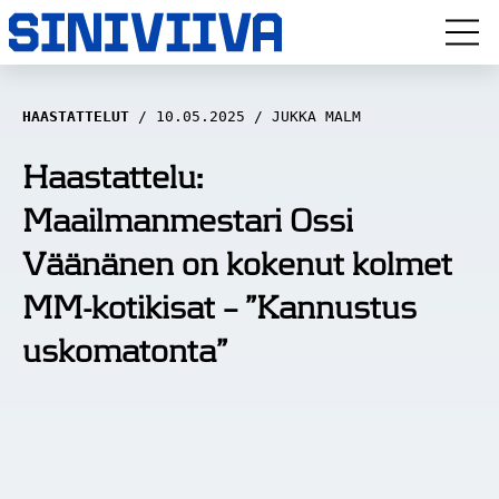
LUUVITONEN
HAASTATTELUT
10.05.2025
JUKKA MALM
HAASTATTELUT
Haastattelu:
Maailmanmestari Ossi
NÄKÖKULMAT
Väänänen on kokenut kolmet
ANALYYSIT
MM-kotikisat – ”Kannustus
ARTIKKELIT
uskomatonta”
SPORTIVO TV