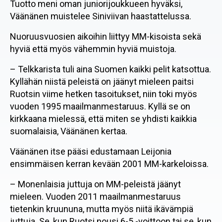
Tuotto meni oman juniorijoukkueen hyväksi,
Väänänen muistelee Siniviivan haastattelussa.
Nuoruusvuosien aikoihin liittyy MM-kisoista sekä
hyviä että myös vähemmin hyviä muistoja.
– Telkkarista tuli aina Suomen kaikki pelit katsottua.
Kyllähän niistä peleistä on jäänyt mieleen paitsi
Ruotsin viime hetken tasoitukset, niin toki myös
vuoden 1995 maailmanmestaruus. Kyllä se on
kirkkaana mielessä, että miten se yhdisti kaikkia
suomalaisia, Väänänen kertaa.
Väänänen itse pääsi edustamaan Leijonia
ensimmäisen kerran kevään 2001 MM-karkeloissa.
– Monenlaisia juttuja on MM-peleistä jäänyt
mieleen. Vuoden 2011 maailmanmestaruus
tietenkin kruununa, mutta myös niitä ikävämpiä
juttuja. Se, kun Ruotsi nousi 6-5 -voittoon tai se, kun