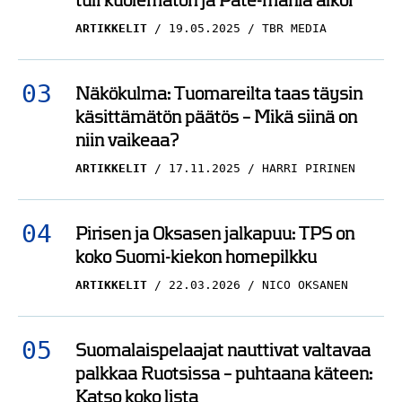
tuli kuolematon ja Pate-mania alkoi
ARTIKKELIT
19.05.2025
TBR MEDIA
Näkökulma: Tuomareilta taas täysin
käsittämätön päätös – Mikä siinä on
niin vaikeaa?
ARTIKKELIT
17.11.2025
HARRI PIRINEN
Pirisen ja Oksasen jalkapuu: TPS on
koko Suomi-kiekon homepilkku
ARTIKKELIT
22.03.2026
NICO OKSANEN
Suomalaispelaajat nauttivat valtavaa
palkkaa Ruotsissa – puhtaana käteen:
Katso koko lista